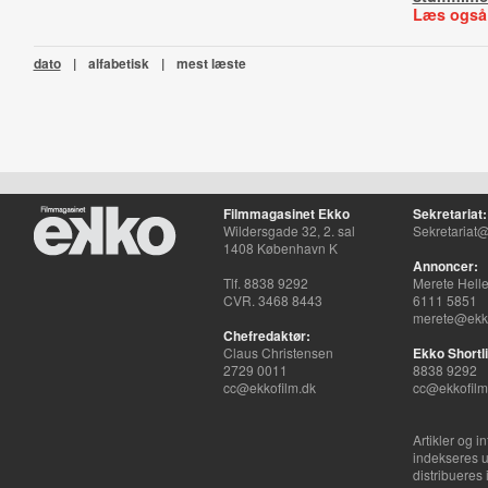
Læs også
dato
|
alfabetisk
|
mest læste
Filmmagasinet Ekko
Sekretariat:
Wildersgade 32, 2. sal
Sekretariat@
1408 København K
Annoncer:
Tlf. 8838 9292
Merete Hell
CVR. 3468 8443
6111 5851
merete@ekko
Chefredaktør:
Claus Christensen
Ekko Shortli
2729 0011
8838 9292
cc@ekkofilm.dk
cc@ekkofilm
Artikler og i
indekseres u
distribueres