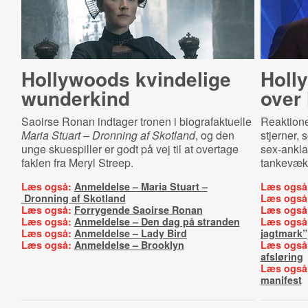
Hollywoods kvindelige
Holl
wunderkind
over
Saoirse Ronan indtager tronen i biografaktuelle
Reaktione
Maria Stuart – Dronning af Skotland
, og den
stjerner,
unge skuespiller er godt på vej til at overtage
sex-ankla
faklen fra Meryl Streep.
tankevæk
Læs også:
Anmeldelse – Maria Stuart –
Læs også
Dronning af Skotland
Læs også
Læs også:
Forrygende Saoirse Ronan
Læs også
Læs også:
Anmeldelse – Den dag på stranden
Læs også
Læs også:
Anmeldelse – Lady Bird
jagtmark”
Læs også:
Anmeldelse – Brooklyn
Læs også
afsløring
Læs også
manifest