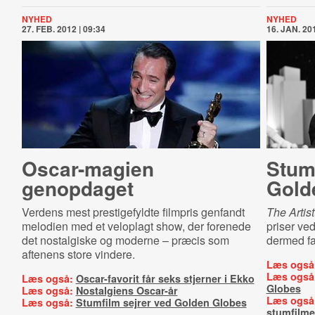
NYHED
NYHED
27. FEB. 2012 | 09:34
16. JAN. 201
Oscar-magien
Stumf
genopdaget
Gold
Verdens mest prestigefyldte filmpris genfandt
The Artist
melodien med et veloplagt show, der forenede
priser ve
det nostalgiske og moderne – præcis som
dermed fa
aftenens store vindere.
Læs også
Læs også
Læs også:
Oscar-favorit får seks stjerner i Ekko
Globes
Læs også:
Nostalgiens Oscar-år
Læs også
Læs også:
Stumfilm sejrer ved Golden Globes
stumfilm