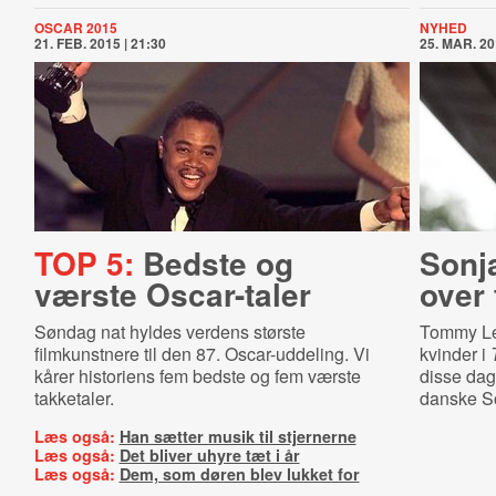
OSCAR 2015
NYHED
21. FEB. 2015 | 21:30
25. MAR. 20
TOP 5:
Bedste og
Sonja
værste Oscar-taler
over 
Søndag nat hyldes verdens største
Tommy Lee
filmkunstnere til den 87. Oscar-uddeling. Vi
kvinder i
kårer historiens fem bedste og fem værste
disse dag
takketaler.
danske So
Læs også:
Han sætter musik til stjernerne
Læs også:
Det bliver uhyre tæt i år
Læs også:
Dem, som døren blev lukket for