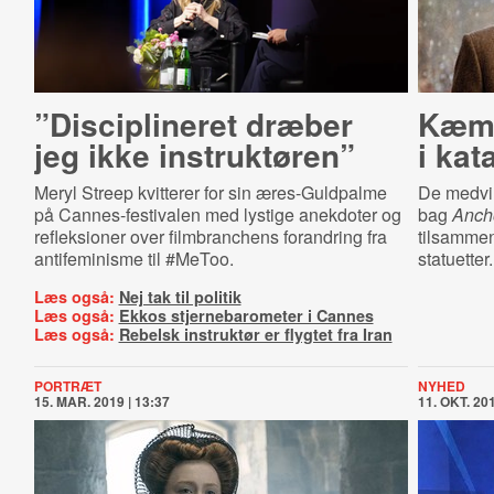
”Disciplineret dræber
Kæmp
jeg ikke instruktøren”
i kat
Meryl Streep kvitterer for sin æres-Guldpalme
De medvir
på Cannes-festivalen med lystige anekdoter og
bag
Anch
refleksioner over filmbranchens forandring fra
tilsammen
antifeminisme til #MeToo.
statuetter.
Læs også:
Nej tak til politik
Læs også:
Ekkos stjernebarometer i Cannes
Læs også:
Rebelsk instruktør er flygtet fra Iran
PORTRÆT
NYHED
15. MAR. 2019 | 13:37
11. OKT. 201