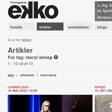
forside
artikler
anmeldelser
blogs
Du er her:
Artikler
Artikler
For tag: meryl streep
1 - 10 ud af 10
dato
|
alfabetisk
|
mest læste
CANNES 2024
NYHED
16. MAJ 2024 | 10:06
15. OKT. 202