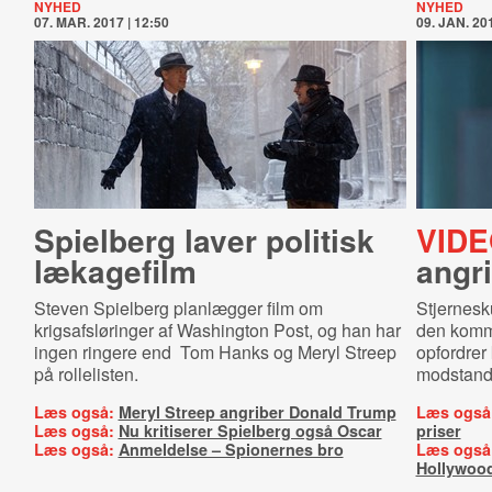
NYHED
NYHED
07. MAR. 2017 | 12:50
09. JAN. 201
Spielberg laver politisk
VIDE
lækagefilm
angr
Steven Spielberg planlægger film om
Stjernesk
krigsafsløringer af Washington Post, og han har
den komm
ingen ringere end Tom Hanks og
Meryl Streep
opfordrer 
på rollelisten.
modstand
Læs også:
Meryl Streep angriber Donald Trump
Læs også
Læs også:
Nu kritiserer Spielberg også Oscar
priser
Læs også:
Anmeldelse – Spionernes bro
Læs også
Hollywoo