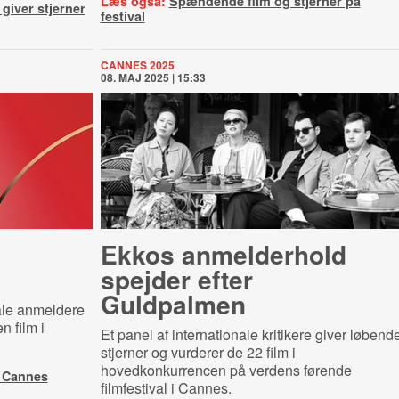
Læs også:
Spændende film og stjerner på
 giver stjerner
festival
CANNES 2025
08. MAJ 2025 | 15:33
Ekkos anmelderhold
spejder efter
Guldpalmen
ale anmeldere
n film i
Et panel af internationale kritikere giver løbend
stjerner og vurderer de 22 film i
hovedkonkurrencen på verdens førende
l Cannes
filmfestival i Cannes.