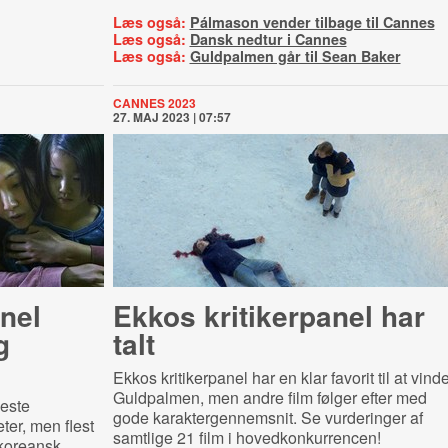
Læs også:
Pálmason vender tilbage til Cannes
Læs også:
Dansk nedtur i Cannes
Læs også:
Guldpalmen går til Sean Baker
CANNES 2023
27. MAJ 2023 | 07:57
nel
Ekkos kritikerpanel har
g
talt
Ekkos kritikerpanel har en klar favorit til at vind
Guldpalmen, men andre film følger efter med
jeste
gode karaktergennemsnit. Se vurderinger af
ter, men flest
samtlige 21 film i hovedkonkurrencen!
dkoreansk