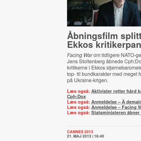
Åbningsfilm split
Ekkos kritikerpan
Facing War
om tidligere NATO-g
Jens Stoltenberg åbnede Cph:Do
kritikerne i Ekkos stjernebarometer
top- til bundkarakter med meget f
på Ukraine-krigen.
Læs også:
Aktivister retter hård 
Cph:Dox
Læs også:
Anmeldelse – À demain
Læs også:
Anmeldelse – Facing 
Læs også:
Statsministeren åbner
CANNES 2013
21. MAJ 2013 | 16:40