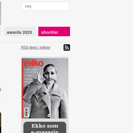
awards 2025
shortlist
RSS-feed / artikler
e