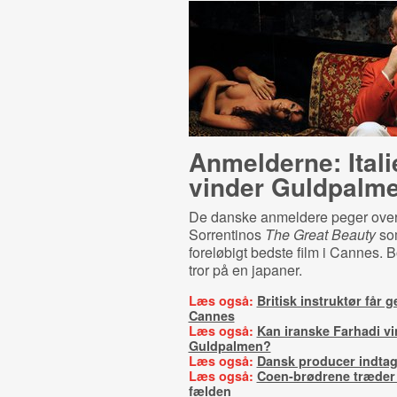
Anmelderne: Itali
vinder Guldpalm
De danske anmeldere peger ove
Sorrentinos
The Great Beauty
so
foreløbigt bedste film i Cannes.
tror på en japaner.
Læs også:
Britisk instruktør får
Cannes
Læs også:
Kan iranske Farhadi v
Guldpalmen?
Læs også:
Dansk producer indta
Læs også:
Coen-brødrene træder 
fælden