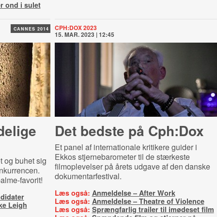
r ond i sulet
CPH:DOX 2023
CANNES 2014
15. MAR. 2023 | 12:45
elige
Det bedste på Cph:Dox
Et panel af internationale kritikere guider i
Ekkos stjernebarometer til de stærkeste
t og buhet sig
filmoplevelser på årets udgave af den danske
onkurrencen.
dokumentarfestival.
lme-favorit!
Læs også:
Anmeldelse – After Work
didater
Læs også:
Anmeldelse – Theatre of Violence
ike Leigh
Læs også:
Sprængfarlig trailer til imødeset film