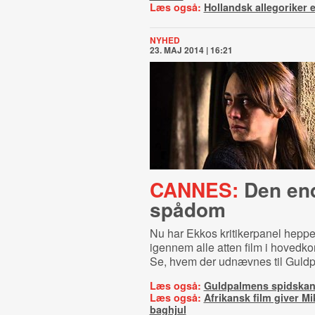
Læs også:
Hollandsk allegoriker e
NYHED
23. MAJ 2014 | 16:21
CANNES:
Den end
spådom
Nu har Ekkos kritikerpanel heppe
igennem alle atten film i hovedk
Se, hvem der udnævnes til Guldpa
Læs også:
Guldpalmens spidskan
Læs også:
Afrikansk film giver M
baghjul