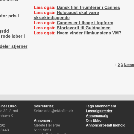
Læs også:
Dansk film triumferer i Cannes
Læs også:
Holocaust skal være
tor pris i
skrækindjagende
Læs også:
Cannes er tilbage i topform
Læs også:
Storfavorit til Guldpalmen
gstid
Læs også:
Hvem vinder filmkunstens VM?
 røde løber i
eler stjerner
1
2
3
Næst
inet Ekko
Sekretariat:
Tegn abonnement
 32, 2. sal
Sekretariat@ekkofilm.dk
Løssalgssteder
nhavn K
Annoncesalg
Annoncer:
Om Ekko
292
Merete Hellerøe
Annoncørbetalt indhold
 8443
6111 5851