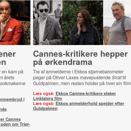
ener
Can­nes-​kri­ti­ke­re hepper
en
på ørkendrama
r en kam på
Tre af anmelderne i Ekkos stjernebarometer
m årets
peger på Oliver Laxes mavepustende
Sirat
til
 Bookmakerne
Guldpalmen, men resten holder på hver sin film
Læs også:
Ekkos Cannes-kritikere elsker
Linklaters film
 gennembrud i
Læs også:
Ekkos anmelderhold spejder efter
Guldpalmen
inde
ger Cannes
uden om Trier-