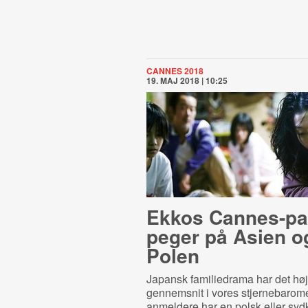
CANNES 2018
19. MAJ 2018 | 10:25
Ekkos Cannes-pa
peger på Asien o
Polen
Japansk familiedrama har det hø
gennemsnit i vores stjernebarome
anmeldere har en polsk eller sy