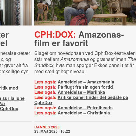
ter
CPH:DOX:
Amazonas-
el
film er favorit
eneralsekretær
Slaget om hovedprisen ved Cph:Dox-festivalen
x, og
står mellem
Amazomania
og grænsefilmen
The
 giver alt fra
Sandbox,
hvis man spørger Ekkos panel i et år
orskellige syn
med særligt højt niveau.
Læs også:
Anmeldelse – Amazomania
Læs også:
På flugt fra sin egen fortid
kritik mod
Læs også:
Anmeldelse – Mariinka
Læs også:
Kritikerpanel finder det bedste på
 sur la lune
Cph:Dox
War
Læs også:
Anmeldelse – Petrolheads
 Cph:Dox
Læs også:
Anmeldelse – Christiania
CANNES 2025
23. MAJ 2025 | 16:22