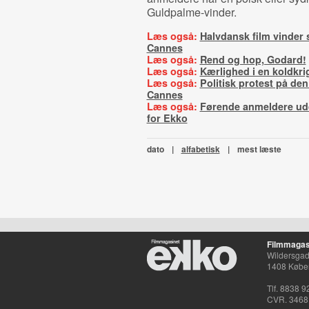
Guldpalme-vinder.
Læs også:
Halvdansk film vinder s
Cannes
Læs også:
Rend og hop, Godard!
Læs også:
Kærlighed i en koldkri
Læs også:
Politisk protest på den
Cannes
Læs også:
Førende anmeldere udd
for Ekko
dato
|
alfabetisk
|
mest læste
Filmmagas
Wildersgade
1408 Købe
Tlf. 8838 9
CVR. 3468