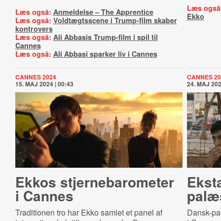
Læs også
Læs også:
Anmeldelse – The Apprentice
Ekko
Læs også:
Voldtægtsscene i Trump-film skaber
kontrovers
Læs også:
Ali Abbasis Trump-film i spil til
Cannes
Læs også:
Ali Abbasi sparker liv i Cannes
CANNES 2024
CANNES 20
15. MAJ 2024 | 00:43
24. MAJ 202
Ekkos stjer­ne­ba­ro­me­ter
Eksta
i Cannes
palæs
Traditionen tro har Ekko samlet et panel af
Dansk-pal