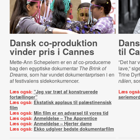
Dansk co-produktion
Dans
vinder pris i Cannes
til C
Mette-Ann Schepelern er en af co-producerne
”Det har 
bag den egyptiske dokumentar
The Brink of
lave,” si
Dreams,
som har vundet dokumentarprisen i en
Trine Dyr
af festivalens sidekonkurrencer.
nålen
, so
Læs også:
”Jeg var træt af konstruerede
Læs også
fortællinger”
seriemor
Læs også:
Ekstatisk applaus til palæstinensisk
film
Læs også:
Min film er en advarsel til vores tid
Læs også:
Anmeldelse – The Apprentice
Læs også:
Anmeldelse – Hjerter dame
Læs også:
Ekko udgiver bedste dokumentarfilm