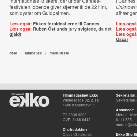
internationale kritikere, der under Cannes-
i Cannes 
festivalen løbende giver stjerner til de 22 film,
Unknown
som dyster om Guldpalmen.
afhænger a
Læs også:
Ekkos forsidestjerne til Cannes
Læs også
Læs også:
Ruben Östlunds jury svigtede, da det
Læs også
gjaldt
Læs også
Oscar
dato
|
alfabetisk
|
mest læste
Filmmagasinet Ekko
Sekretariat:
Wildersgade 32, 2. sal
Sekretariat@
1408 København K
Annoncer:
Tlf. 8838 9292
Merete Hell
CVR. 3468 8443
6111 5851
merete@ekko
Chefredaktør:
Claus Christensen
Ekko Shortli