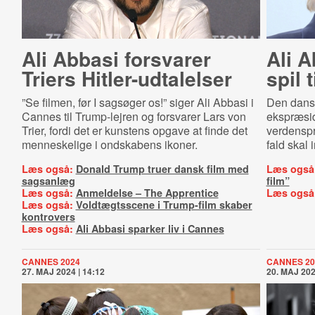
Ali Abbasi forsvarer
Ali A
Triers Hit­ler-​ud­ta­lel­ser
spil 
”Se filmen, før I sagsøger os!” siger Ali Abbasi i
Den dansk
Cannes til Trump-lejren og forsvarer Lars von
ekspræsi
Trier, fordi det er kunstens opgave at finde det
verdenspr
menneskelige i ondskabens ikoner.
fald skal
Læs også:
Donald Trump truer dansk film med
Læs også
sagsanlæg
film”
Læs også:
Anmeldelse – The Apprentice
Læs også
Læs også:
Voldtægtsscene i Trump-film skaber
kontrovers
Læs også:
Ali Abbasi sparker liv i Cannes
CANNES 2024
CANNES 20
27. MAJ 2024 | 14:12
20. MAJ 202