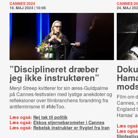
CANNES 2024
CANNES 20
16. MAJ 2024 | 10:06
24. MAJ 202
”Disciplineret dræber
Doku
jeg ikke instruktøren”
Hama
mods
Meryl Streep kvitterer for sin æres-Guldpalme
på Cannes-festivalen med lystige anekdoter og
Film om de
refleksioner over filmbranchens forandring fra
Cannes, 
antifeminisme til #MeToo.
England tr
Hamas’ an
Læs også:
Nej tak til politik
Læs også:
Ekkos stjernebarometer i Cannes
Læs også
Læs også:
Rebelsk instruktør er flygtet fra Iran
Læs også
filmfestiv