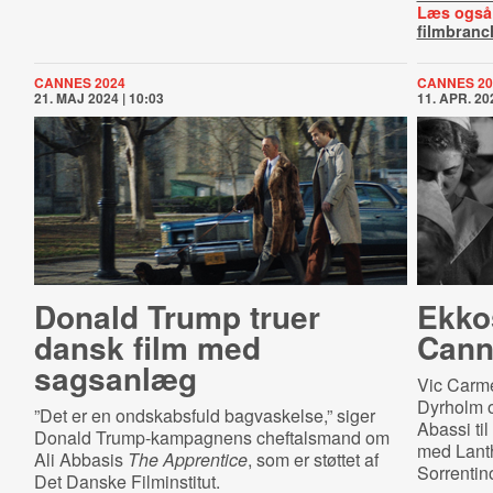
Læs også
filmbranc
CANNES 2024
CANNES 20
21. MAJ 2024 | 10:03
11. APR. 202
Donald Trump truer
Ekkos
dansk film med
Cann
sagsanlæg
Vic Carm
Dyrholm o
”Det er en ondskabsfuld bagvaskelse,” siger
Abassi ti
Donald Trump-kampagnens cheftalsmand om
med Lant
Ali Abbasis
The Apprentice
, som er støttet af
Sorrentin
Det Danske Filminstitut.