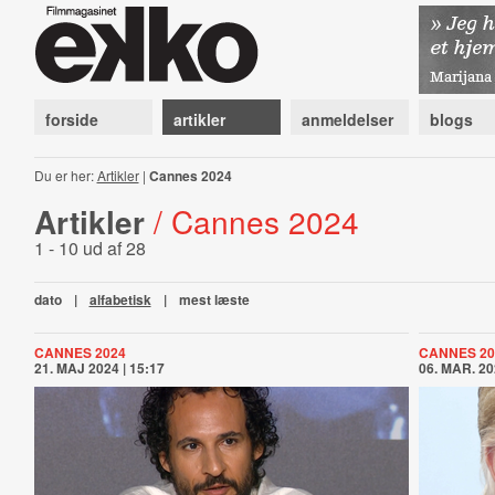
forside
artikler
anmeldelser
blogs
Du er her:
Artikler
|
Cannes 2024
Artikler
/ Cannes 2024
1 - 10 ud af 28
dato
|
alfabetisk
|
mest læste
CANNES 2024
CANNES 20
21. MAJ 2024 | 15:17
06. MAR. 20