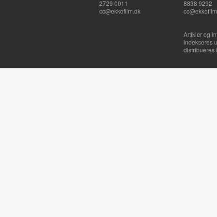
2729 0011
8838 9292
cc@ekkofilm.dk
cc@ekkofilm
Artikler og i
indekseres u
distribueres