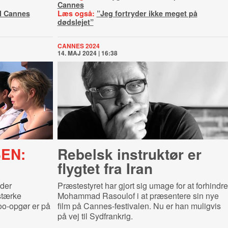
Cannes
il Cannes
Læs også:
”Jeg fortryder ikke meget på
dødslejet”
CANNES 2024
14. MAJ 2024 | 16:38
EN:
Rebelsk instruktør er
flygtet fra Iran
yder
Præstestyret har gjort sig umage for at forhindre
stærke
Mohammad Rasoulof i at præsentere sin nye
oo-opgør er på
film på Cannes-festivalen. Nu er han muligvis
på vej til Sydfrankrig.