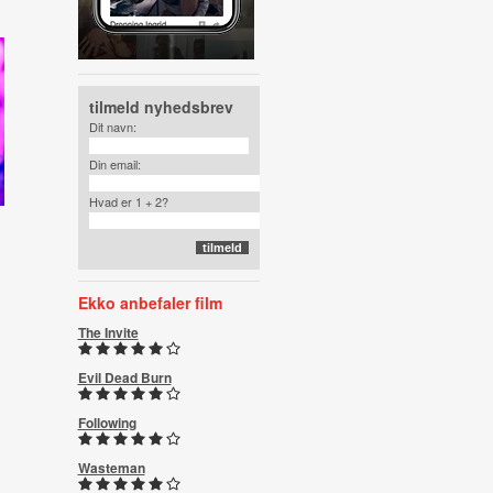
tilmeld nyhedsbrev
Dit navn:
Din email:
Hvad er 1 + 2?
Ekko anbefaler film
The Invite
Evil Dead Burn
Following
Wasteman