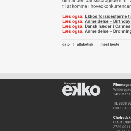
den anden dansksprogede film i d
til at komme i hovedkonkurrence
Læs også:
Ekkos forsidestjerne t
Læs også:
Anmeldelse – Birthday 
Læs også:
Dansk hæder i Cannes
Læs også:
Anmeldelse – Dronnin
dato
|
alfabetisk
|
mest læste
Filmmagas
Wildersgade
1408 Købe
Tlf. 8838 9
CVR. 3468
Chefredak
Claus Chri
2729 0011