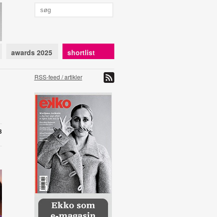
awards 2025
shortlist
RSS-feed / artikler
3