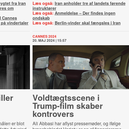
ygtet fra Iran
Læs også:
Iran anholder tre af landets førende
øres om
instruktører
Læs også:
Anmeldelse – Der findes ingen
il Cannes
ondskab
på vindertaler
Læs også:
Berlin-vinder skal fængsles i Iran
CANNES 2024
20. MAJ 2024 | 15:57
ller
Voldtægtsscene i
Trump-film skaber
kontrovers
nålen
er blot
Ali Abbasi har aflyst pressemøder, og ifølge