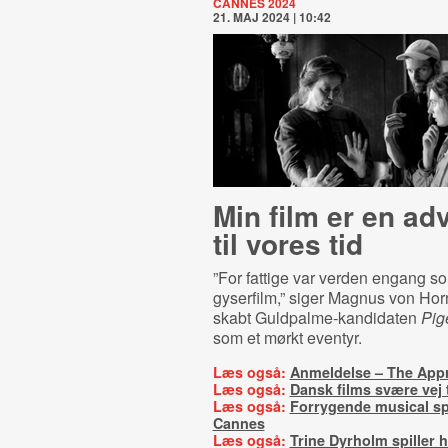
CANNES 2024
21. MAJ 2024 | 10:42
Min film er en ad
til vores tid
”For fattige var verden engang s
gyserfilm,” siger Magnus von Horn
skabt Guldpalme-kandidaten
Pig
som et mørkt eventyr.
Læs også:
Anmeldelse – The Appr
Læs også:
Dansk films svære vej 
Læs også:
Forrygende musical spa
Cannes
Læs også:
Trine Dyrholm spiller 