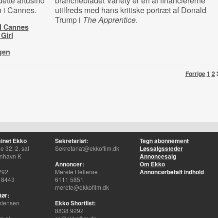
ette årtusind
branchebladet Variety er en af financiererne
n i Cannes.
utilfreds med hans kritiske portræt af Donald
Trump i
The Apprentice
.
il Cannes
Girl
gen
Forrige
1
2
inet Ekko
Sekretariat:
Tegn abonnement
 32, 2. sal
Sekretariat@ekkofilm.dk
Løssalgssteder
nhavn K
Annoncesalg
Annoncer:
Om Ekko
292
Merete Hellerøe
Annoncørbetalt indhold
 8443
6111 5851
merete@ekkofilm.dk
tør:
stensen
Ekko Shortlist:
8838 9292