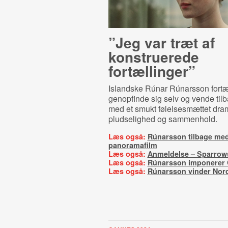
”Jeg var træt af
konstruerede
fortællinger”
Islandske Rúnar Rúnarsson fortæ
genopfinde sig selv og vende til
med et smukt følelsesmættet dr
pludselighed og sammenhold.
Læs også:
Rúnarsson tilbage med
panoramafilm
Læs også:
Anmeldelse – Sparrow
Læs også:
Rúnarsson imponerer 
Læs også:
Rúnarsson vinder Nor