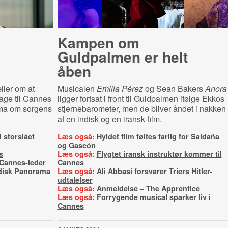
Kampen om
Guldpalmen er helt
åben
ller om at
Musicalen
Emilia Pérez
og Sean Bakers
Anora
bage til Cannes
ligger fortsat i front til Guldpalmen ifølge Ekkos
ama om sorgens
stjernebarometer, men de bliver åndet i nakken
af en indisk og en iransk film.
 storslået
Læs også:
Hyldet film føltes farlig for Saldaña
og Gascón
s
Læs også:
Flygtet iransk instruktør kommer til
Cannes-leder
Cannes
disk Panorama
Læs også:
Ali Abbasi forsvarer Triers Hitler-
udtalelser
Læs også:
Anmeldelse – The Apprentice
Læs også:
Forrygende musical sparker liv i
Cannes