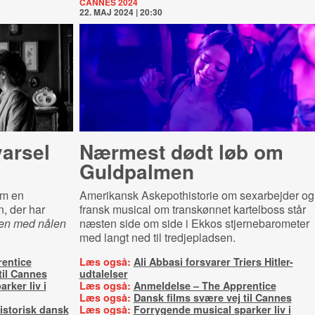
CANNES 2024
22. MAJ 2024 | 20:30
varsel
Nærmest dødt løb om
Guldpalmen
om en
Amerikansk Askepothistorie om sexarbejder og
, der har
fransk musical om transkønnet kartelboss står
en med nålen
næsten side om side i Ekkos stjernebarometer
med langt ned til tredjepladsen.
entice
Læs også:
Ali Abbasi forsvarer Triers Hitler-
til Cannes
udtalelser
rker liv i
Læs også:
Anmeldelse – The Apprentice
Læs også:
Dansk films svære vej til Cannes
historisk dansk
Læs også:
Forrygende musical sparker liv i