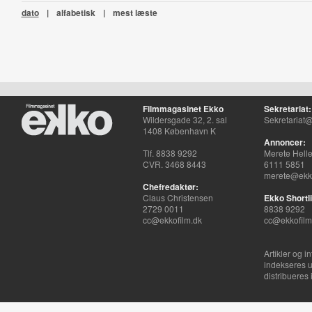
dato
|
alfabetisk
|
mest læste
Filmmagasinet Ekko
Sekretariat:
Wildersgade 32, 2. sal
Sekretariat@
1408 København K
Annoncer:
Tlf. 8838 9292
Merete Hell
CVR. 3468 8443
6111 5851
merete@ekko
Chefredaktør:
Claus Christensen
Ekko Shortli
2729 0011
8838 9292
cc@ekkofilm.dk
cc@ekkofilm
Artikler og i
indekseres u
distribueres