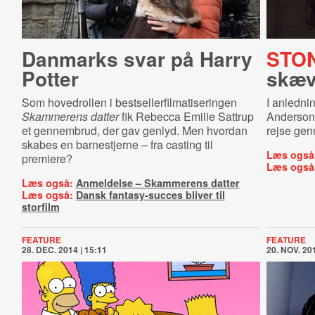
Danmarks svar på Harry
STO
Potter
skæv
Som hovedrollen i bestsellerfilmatiseringen
I anledni
Skammerens datter
fik Rebecca Emilie Sattrup
Anderso
et gennembrud, der gav genlyd. Men hvordan
rejse gen
skabes en barnestjerne – fra casting til
Læs også
premiere?
Læs også
Læs også:
Anmeldelse – Skammerens datter
Læs også:
Dansk fantasy-succes bliver til
storfilm
FEATURE
FEATURE
28. DEC. 2014 | 15:11
20. NOV. 201