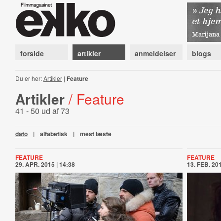
forside
artikler
anmeldelser
blogs
Du er her:
Artikler
|
Feature
Artikler
/ Feature
41 - 50 ud af 73
dato
|
alfabetisk
|
mest læste
FEATURE
FEATURE
29. APR. 2015 | 14:38
13. FEB. 201