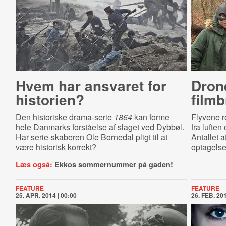
Hvem har ansvaret for
Dron
historien?
film
Den historiske drama-serie
1864
kan forme
Flyvene r
hele Danmarks forståelse af slaget ved Dybbøl.
fra luften
Har serie-skaberen Ole Bornedal pligt til at
Antallet a
være historisk korrekt?
optagelser
Læs også:
Ekkos sommernummer på gaden!
FEATURE
FEATURE
25. APR. 2014 | 00:00
26. FEB. 201