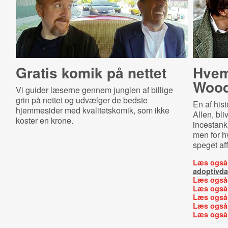
Gratis komik på nettet
Hvem
Wood
Vi guider læserne gennem junglen af billige
grin på nettet og udvælger de bedste
En af hist
hjemmesider med kvalitetskomik, som ikke
Allen, bli
koster en krone.
incestankl
men for h
speget af
Læs også
adoptivda
Læs også
Læs også
Læs også
Læs også
Læs også