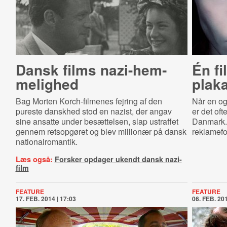
Dansk films na­zi-​hem­
Én f
me­lig­hed
plaka
Bag Morten Korch-filmenes fejring af den
Når en og
pureste danskhed stod en nazist, der angav
er det oft
sine ansatte under besættelsen, slap ustraffet
Danmark. 
gennem retsopgøret og blev millionær på dansk
reklamefo
nationalromantik.
Læs også:
Forsker opdager ukendt dansk nazi-
film
FEATURE
FEATURE
17. FEB. 2014 | 17:03
06. FEB. 201