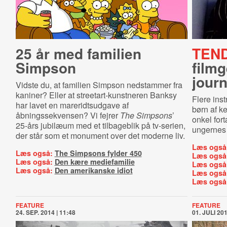
25 år med familien
TEN
Simpson
filmg
journ
Vidste du, at familien Simpson nedstammer fra
kaniner? Eller at streetart-kunstneren Banksy
Flere inst
har lavet en mareridtsudgave af
børn af ke
åbningssekvensen? Vi fejrer
The Simpsons
’
onkel for
25-års jubilæum med et tilbageblik på tv-serien,
ungernes 
der står som et monument over det moderne liv.
Læs også
Læs også:
The Simpsons fylder 450
Læs også
Læs også:
Den kære mediefamilie
Læs også
Læs også:
Den amerikanske idiot
Læs også
Læs også
FEATURE
FEATURE
24. SEP. 2014 | 11:48
01. JULI 201