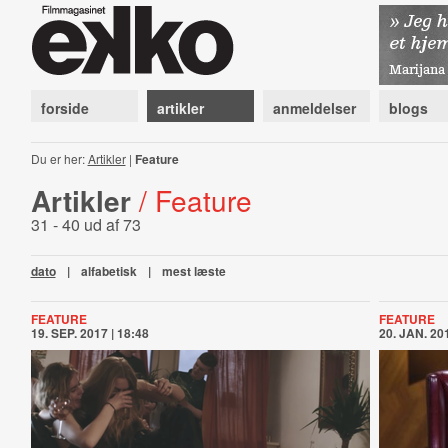
forside
artikler
anmeldelser
blogs
Du er her:
Artikler
|
Feature
Artikler
/ Feature
31 - 40 ud af 73
dato
|
alfabetisk
|
mest læste
FEATURE
FEATURE
19. SEP. 2017 | 18:48
20. JAN. 201