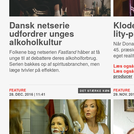
Dansk netserie
Klod
udfordrer unges
li­ty-
alkoholkultur
Når Dona
45. præsi
Folkene bag netserien
Fastland
håber at få
eget real
unge til at debattere deres alkoholforbrug.
Serien bakkes op af spiritusbranchen, men
Læs også
læge tvivler på effekten.
Læs også
producer
FEATURE
FEATURE
DET STÆRKE KØN
28. DEC. 2016 | 11:41
29. NOV. 201