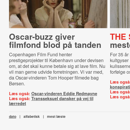
Oscar-buzz giver
THE 
filmfond blod på tanden
mest
Copenhagen Film Fund henter
For 35 år
prestigeprojekter til København under devisen
kultgyser
om, at det skal kunne betale sig at lave film. Nu
kulissern
vil man gerne udvide forretningen. Vi var med,
forfølge o
da Oscar-vinderen Tom Hooper filmede bag
Læs også
Børsen.
konspirat
Læs også
Læs også:
Oscar-vinderen Eddie Redmayne
Læs også
Læs også:
Transseksuel dansker på vej til
lærredet
dato
|
alfabetisk
|
mest læste