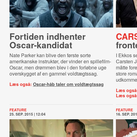
Fortiden indhenter
CAR
Oscar-kandidat
front
Nate Parker kan blive den første sorte
I Ekkos s
amerikanske instruktør, der vinder en spillefilm-
Carsten J
Oscar, men drømmen blev i den forløbne uge
måtte for
overskygget af en gammel voldtægtssag.
store rom
udkommer
Læs også:
Oscar-håb taler om voldtægtssag
Læs også
Læs også
FEATURE
FEATURE
25. SEP. 2015 | 12:04
16. SEP. 201