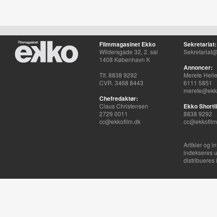
Filmmagasinet Ekko
Sekretariat:
Wildersgade 32, 2. sal
Sekretariat@
1408 København K
Annoncer:
Tlf. 8838 9292
Merete Hell
CVR. 3468 8443
6111 5851
merete@ekko
Chefredaktør:
Claus Christensen
Ekko Shortli
2729 0011
8838 9292
cc@ekkofilm.dk
cc@ekkofilm
Artikler og i
indekseres u
distribueres