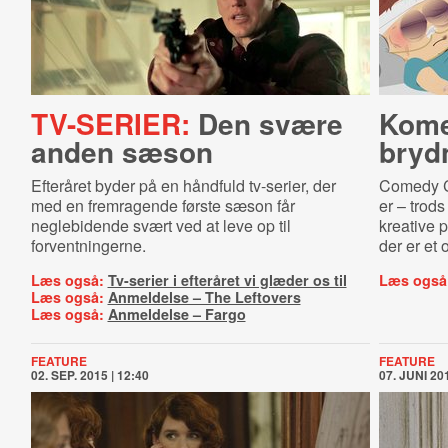
TV-SERIER:
Den svære
Kome
anden sæson
bryd
Efteråret byder på en håndfuld tv-serier, der
Comedy Ce
med en fremragende første sæson får
er – trods
neglebidende svært ved at leve op til
kreative p
forventningerne.
der er et 
Læs også:
Tv-serier i efteråret vi glæder os til
Læs også
Læs også:
Anmeldelse – The Leftovers
Læs også:
Anmeldelse – Fargo
FEATURE
FEATURE
02. SEP. 2015 | 12:40
07. JUNI 201