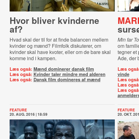
Hvor bliver kvinderne
MAR
af?
surs
Hvad skal der til for at finde balancen mellem
Min far T
kvinder og mænd? Filmfolk diskuterer, om
om famili
kvinder skal have kvoter, eller om de bare skal
tegner et 
komme ind i kampen.
Ade, der 
Læs også:
Mænd dominerer dansk film
Læs også
Læs også:
Kvinder taler mindre med alderen
vinde
Læs også:
Dansk film domineres af mænd
Læs også
Læs også
Læs også
anmelder
FEATURE
FEATURE
20. AUG. 2016 | 18:59
20. OKT. 201