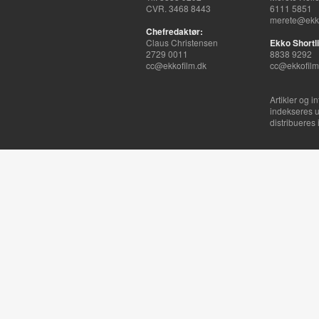
CVR. 3468 8443
6111 5851
merete@ekko
Chefredaktør:
Claus Christensen
Ekko Shortli
2729 0011
8838 9292
cc@ekkofilm.dk
cc@ekkofilm
Artikler og i
indekseres u
distribueres