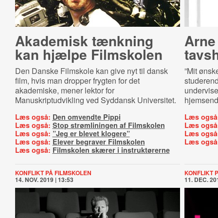
Akademisk tænkning
Arne
kan hjælpe Filmskolen
tavs
Den Danske Filmskole kan give nyt til dansk
”Mit ønsk
film, hvis man dropper frygten for det
studerend
akademiske, mener lektor for
undervise
Manuskriptudvikling ved Syddansk Universitet.
hjemsend
Læs også:
Den omvendte Pippi
Læs også
Læs også:
Stop strømliningen af Filmskolen
Læs også
Læs også:
”Jeg er blevet klogere”
Læs også
Læs også:
Elever begraver Filmskolen
Læs også
Læs også:
Filmskolen skærer i instruktørerne
KONFLIKT PÅ FILMSKOLEN
KONFLIKT 
14. NOV. 2019 | 13:53
11. DEC. 201