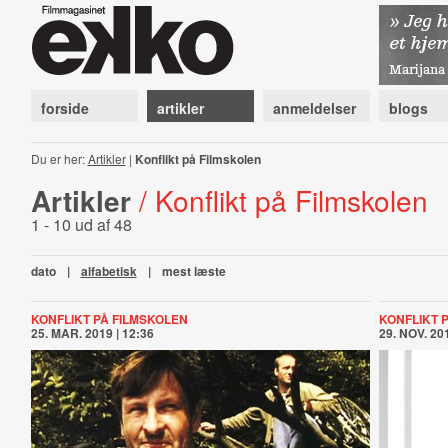
forside
artikler
anmeldelser
blogs
Du er her:
Artikler
|
Konflikt på Filmskolen
Artikler
/ Konflikt på Filmskolen
1 - 10 ud af 48
dato
|
alfabetisk
|
mest læste
KONFLIKT PÅ FILMSKOLEN
KONFLIKT 
25. MAR. 2019 | 12:36
29. NOV. 201