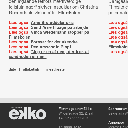
den afgående rektors mærkværdige
Damgaard 
fejlslutninger,” skriver instruktør om Christina
Filmskole
Rosendahls visioner for Filmskolen.
personale
Læs også:
Arne Bro uddeler pris
Læs også
Læs også:
Send Arne tilbage på arbejde!
Læs også
Læs også:
Vinca Wiedemann stopper på
Læs også
Filmskolen
Læs også
Læs også:
Forsvar for det ukendte
Læs også
Læs også:
Den omvendte Pippi
Filmskole
Læs også:
"Jeg er en af dem, der tror, at
Læs også
sandheden er min"
dato
|
alfabetisk
|
mest læste
Filmmagasinet Ekko
Sekretariat:
Wildersgade 32, 2. sal
Sekretariat@
1408 København K
Annoncer:
Tlf. 8838 9292
Merete Hell