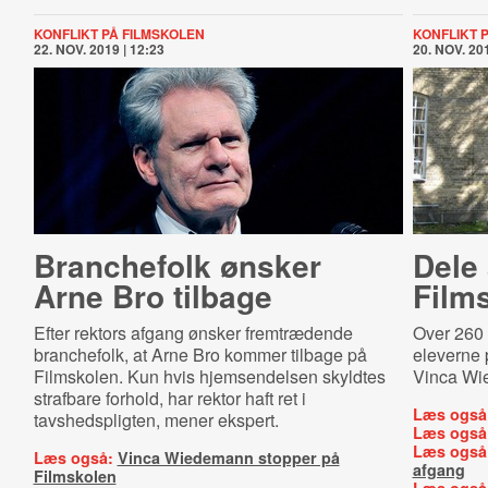
KONFLIKT PÅ FILMSKOLEN
KONFLIKT 
22. NOV. 2019 | 12:23
20. NOV. 201
Branchefolk ønsker
Dele 
Arne Bro tilbage
Film
Efter rektors afgang ønsker fremtrædende
Over 260 
branchefolk, at Arne Bro kommer tilbage på
eleverne 
Filmskolen. Kun hvis hjemsendelsen skyldtes
Vinca Wie
strafbare forhold, har rektor haft ret i
Læs også
tavshedspligten, mener ekspert.
Læs også
Læs også
Læs også:
Vinca Wiedemann stopper på
afgang
Filmskolen