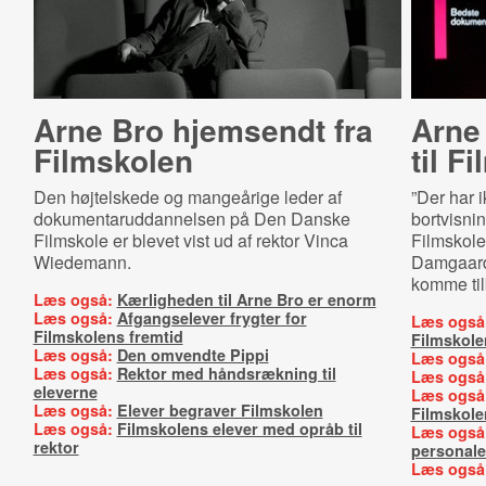
Arne Bro hjemsendt fra
Arne
Filmskolen
til F
Den højtelskede og mangeårige leder af
”Der har 
dokumentaruddannelsen på Den Danske
bortvisni
Filmskole er blevet vist ud af rektor Vinca
Filmskole,
Wiedemann.
Damgaard
komme til
Læs også:
Kærligheden til Arne Bro er enorm
Læs også:
Afgangselever frygter for
Læs også
Filmskolens fremtid
Filmskole
Læs også:
Den omvendte Pippi
Læs også
Læs også:
Rektor med håndsrækning til
Læs også
eleverne
Læs også
Læs også:
Elever begraver Filmskolen
Filmskole
Læs også:
Filmskolens elever med opråb til
Læs også
rektor
personal
Læs også