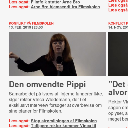
Læs også
Læs også:
Filmfolk støtter Arne Bro
Læs også
Læs også:
Arne Bro hjemsendt fra Filmskolen
Læs også
KONFLIKT PÅ FILMSKOLEN
KONFLIKT 
13. FEB. 2019 | 23:53
14. NOV. 201
Den omvendte Pippi
”Det
alvor
Samarbejdet på tværs af linjerne fungerer ikke,
siger rektor Vinca Wiedemann, der i et
Rektor Vi
eksklusivt interview forsøger at overbevise om
sagen om
sine planer for Filmskolen.
oplyser, 
meget ber
Læs også:
Stop strømliningen af Filmskolen
Læs også:
Tidligere rektor kommer Vinca til