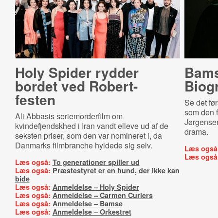
Holy Spider rydder
Bams
bordet ved Robert-
Biog
festen
Se det fø
som den 
Ali Abbasis seriemorderfilm om
Jørgensen,
kvindefjendskhed i Iran vandt elleve ud af de
drama.
seksten priser, som den var nomineret i, da
Danmarks filmbranche hyldede sig selv.
Læs også
Læs også
Læs også:
To generationer spiller ud
Læs også:
Præstestyret er en hund, der ikke kan
bide
Læs også:
Anmeldelse – Holy Spider
Læs også:
Anmeldelse – Carmen Curlers
Læs også:
Anmeldelse – Bamse
Læs også:
Anmeldelse – Orkestret