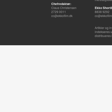
Chefredaktør:
Claus Christensen
Ekko Shortli
2729 0011
8838 9292
cc@ekkofilm.dk
cc@ekkofilm
Artikler og i
indekseres u
distribueres