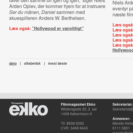
laver den samme bil igen og igen,” siger Niels
Niels Ard
Arden Oplev, der kommer hjem for at instruere
eventyr på
Ser du månen, Daniel
sammen med
næste fil
skuespilleren Anders W. Berthelsen.
Læs også
Læs også:
”Hollywood er vanvittigt”
Læs også
Læs også
Læs også
Læs også
Hollywoo
dato
|
alfabetisk
|
mest læste
Filmmagasinet Ekko
Sekretariat:
Wildersgade 32, 2. sal
Sekretariat@
1408 København K
Annoncer:
Tlf. 8838 9292
Merete Hell
CVR. 3468 8443
6111 5851
merete@ekko