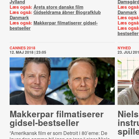
Jylland
Damsgår
Læs også:
Årets store danske film
Læs også
Læs også:
Gidseldrama åbner Biografklub
Danmark
Danmark
Læs også
Læs også:
Makkerpar filmatiserer gidsel-
Læs også
bestseller
Læs også
bestseller
CANNES 2018
NYHED
12. MAJ 2018 | 23:05
23. JULI 201
Makkerpar filmatiserer
Niel
gid­sel-​be­st­sel­ler
instr
spill
”Amerikansk film er som Detroit i 80’erne: De