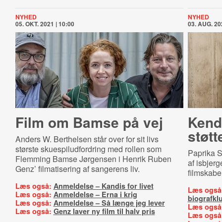
NYHED
NYHED
05. OKT. 2021 | 10:00
03. AUG. 20
Film om Bamse på vej
Kendt
støtt
Anders W. Berthelsen står over for sit livs
største skuespiludfordring med rollen som
Paprika S
Flemming Bamse Jørgensen i Henrik Ruben
af isbjer
Genz’ filmatisering af sangerens liv.
filmskabe
Læs også:
Anmeldelse – Kandis for livet
Læs også
Læs også:
Anmeldelse – Erna i krig
biografkl
Læs også:
Anmeldelse – Så længe jeg lever
Læs også
Læs også:
Genz laver ny film til halv pris
Læs også