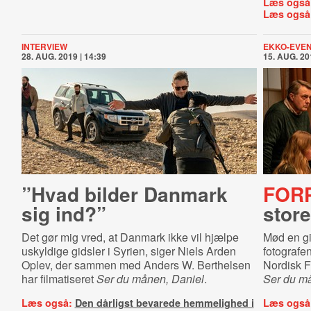
Læs også
Læs også
INTERVIEW
EKKO-EVE
28. AUG. 2019 | 14:39
15. AUG. 20
”Hvad bilder Danmark
FOR
sig ind?”
store
Det gør mig vred, at Danmark ikke vil hjælpe
Mød en gid
uskyldige gidsler i Syrien, siger Niels Arden
fotografe
Oplev, der sammen med Anders W. Berthelsen
Nordisk F
har filmatiseret
Ser du månen, Daniel
.
Ser du m
Læs også:
Den dårligst bevarede hemmelighed i
Læs også