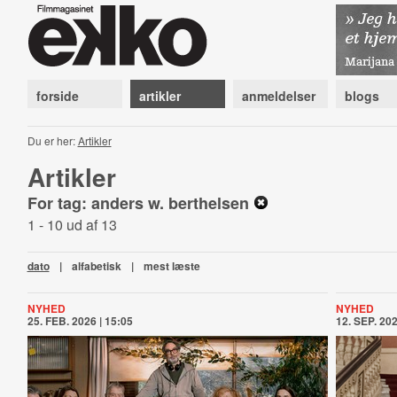
forside
artikler
anmeldelser
blogs
Du er her:
Artikler
Artikler
For tag: anders w. berthelsen
1 - 10 ud af 13
dato
|
alfabetisk
|
mest læste
NYHED
NYHED
25. FEB. 2026 | 15:05
12. SEP. 202