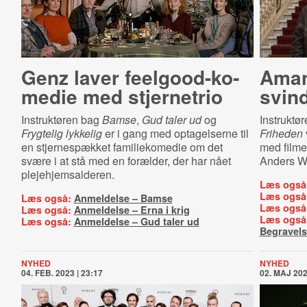
Genz laver fe­el­go­od-​ko­
Amand
me­die med stjernetrio
svind
Instruktøren bag
Bamse
,
Gud taler ud
og
Instruktør
Frygtelig lykkelig
er i gang med optagelserne til
Friheden
en stjernespækket familiekomedie om det
med film
svære i at stå med en forælder, der har nået
Anders W.
plejehjemsalderen.
Læs også
Læs også
Læs også:
Anmeldelse – Bamse
Læs også
Læs også:
Anmeldelse – Erna i krig
Læs også
Læs også:
Anmeldelse – Gud taler ud
Begravel
NYHED
NYHED
04. FEB. 2023 | 23:17
02. MAJ 202