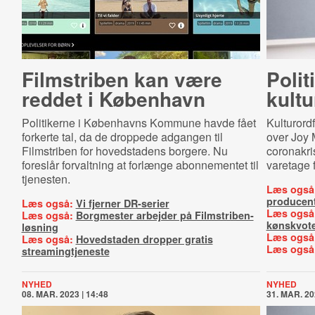
Filmstriben kan være
Polit
reddet i København
kultu
Politikerne i Københavns Kommune havde fået
Kulturordf
forkerte tal, da de droppede adgangen til
over Joy 
Filmstriben for hovedstadens borgere. Nu
coronakris
foreslår forvaltning at forlænge abonnementet til
varetage 
tjenesten.
Læs også
producen
Læs også:
Vi fjerner DR-serier
Læs også
Læs også:
Borgmester arbejder på Filmstriben-
kønskvot
løsning
Læs også
Læs også:
Hovedstaden dropper gratis
Læs også
streamingtjeneste
NYHED
NYHED
08. MAR. 2023 | 14:48
31. MAR. 20