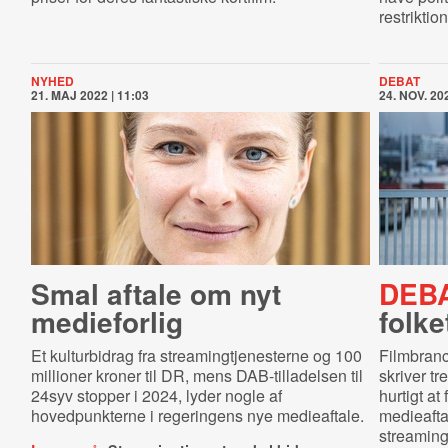
restriktion
NYHED
DEBAT
21. MAJ 2022 | 11:03
24. NOV. 202
Smal aftale om nyt
DEBA
medieforlig
folke
Et kulturbidrag fra streamingtjenesterne og 100
Filmbranc
millioner kroner til DR, mens DAB-tilladelsen til
skriver tr
24syv stopper i 2024, lyder nogle af
hurtigt a
hovedpunkterne i regeringens nye medieaftale.
medieafta
streaming