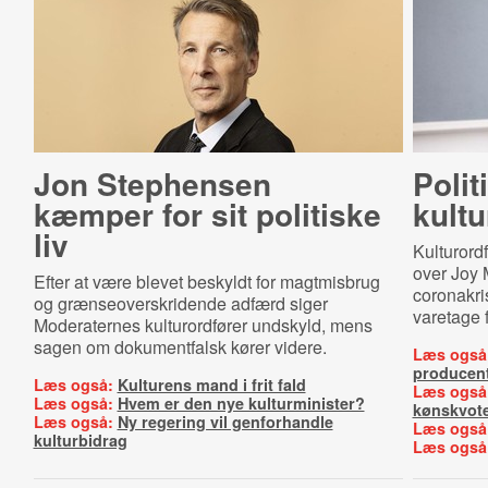
Jon Stephensen
Polit
kæmper for sit politiske
kultu
liv
Kulturordf
over Joy 
Efter at være blevet beskyldt for magtmisbrug
coronakris
og grænseoverskridende adfærd siger
varetage 
Moderaternes kulturordfører undskyld, mens
sagen om dokumentfalsk kører videre.
Læs også
producen
Læs også:
Kulturens mand i frit fald
Læs også
Læs også:
Hvem er den nye kulturminister?
kønskvot
Læs også:
Ny regering vil genforhandle
Læs også
kulturbidrag
Læs også