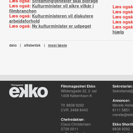
Læs også:
Streamingtjenester skal bidrage
Læs også:
Kulturminister vil sikre vilkår i
Læs også
filmbranchen
Læs også
Læs også:
Kulturministeren vil diskutere
Læs også
arbejdsforhold
Læs også
Læs også:
Ny kulturminister er udpeget
Læs også
hjælp
dato
|
alfabetisk
|
mest læste
Filmmagasinet Ekko
Sekretariat:
Wildersgade 32, 2. sal
Sekretariat@
1408 København K
Annoncer:
Tlf. 8838 9292
Merete Hell
CVR. 3468 8443
6111 5851
merete@ekko
Chefredaktør:
Claus Christensen
Ekko Shortli
2729 0011
8838 9292