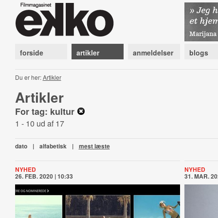
forside
artikler
anmeldelser
blogs
Du er her:
Artikler
Artikler
For tag: kultur
1 - 10 ud af 17
dato
|
alfabetisk
|
mest læste
NYHED
NYHED
26. FEB. 2020 | 10:33
31. MAR. 20