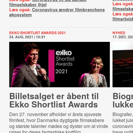
Læs også
filmselskaber ihjel
filmselska
Læs også:
Coronavirus ændrer filmbranchens
Læs også
økosystem
filmarbej
EKKO SHORTLIST AWARDS 2021
NYHED
24. AUG. 2021 | 10:31
17. DEC. 202
Billetsalget er åbent til
Biogr
Ekko Shortlist Awards
lukk
Den 27. november afholder vi årets sjoveste
Biografer,
filmfest, hvor Danmarks dygtigste filmskabere
lukket jul
og største talenter mødes og dyster om at vinde
coronaviru
priser for deres fantastiske kortfilm.
have polit