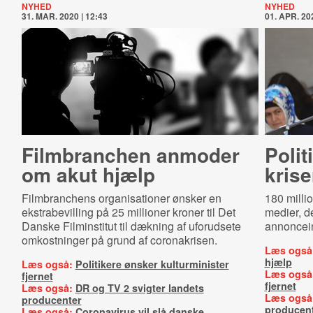
NYHED
NYHED
31. MAR. 2020 | 12:43
01. APR. 202
Filmbranchen anmoder
Polit
om akut hjælp
kris
Filmbranchens organisationer ønsker en
180 millio
ekstrabevilling på 25 millioner kroner til Det
medier, d
Danske Filminstitut til dækning af uforudsete
annoncein
omkostninger på grund af coronakrisen.
Læs også
hjælp
Læs også:
Politikere ønsker kulturminister
Læs også
fjernet
fjernet
Læs også:
DR og TV 2 svigter landets
Læs også
producenter
producen
Læs også:
Coronavirus vil slå danske