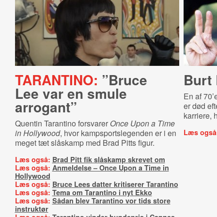
TARANTINO:
”Bruce
Burt
Lee var en smule
En af 70’
arrogant”
er død ef
karriere, 
Quentin Tarantino forsvarer
Once Upon a Time
in Hollywood
, hvor kampsportslegenden er i en
Læs også
meget tæt slåskamp med Brad Pitts figur.
Læs også:
Brad Pitt fik slåskamp skrevet om
Læs også:
Anmeldelse – Once Upon a Time in
Hollywood
Læs også:
Bruce Lees datter kritiserer Tarantino
Læs også:
Tema om Tarantino i nyt Ekko
Læs også:
Sådan blev Tarantino vor tids store
instruktør