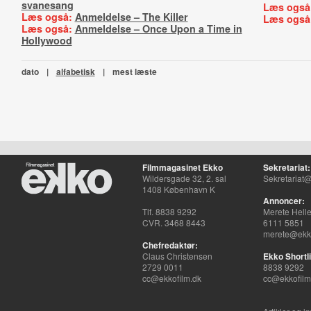
svanesang
Læs også
Læs også:
Anmeldelse – The Killer
Læs også
Læs også:
Anmeldelse – Once Upon a Time in
Hollywood
dato
|
alfabetisk
|
mest læste
Filmmagasinet Ekko
Sekretariat:
Wildersgade 32, 2. sal
Sekretariat@
1408 København K
Annoncer:
Tlf. 8838 9292
Merete Hell
CVR. 3468 8443
6111 5851
merete@ekko
Chefredaktør:
Claus Christensen
Ekko Shortli
2729 0011
8838 9292
cc@ekkofilm.dk
cc@ekkofilm