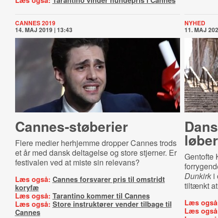
Læs også:
Tarantino vinder hundepris i Cannes
CANNES 2019
NYHED
14. MAJ 2019 | 13:43
11. MAJ 202
Can­nes-​stø­be­ri­er
Dans
løber
Flere medier herhjemme dropper Cannes trods
et år med dansk deltagelse og store stjerner. Er
Gentofte 
festivalen ved at miste sin relevans?
forrygend
Dunkirk
i 
Læs også:
Cannes forsvarer pris til omstridt
tiltænkt a
koryfæ
Læs også:
Tarantino kommer til Cannes
Læs også
Læs også:
Store instruktører vender tilbage til
Læs også
Cannes