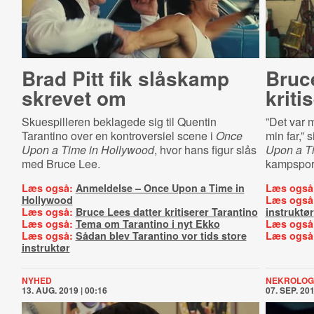
Brad Pitt fik slåskamp
Bruc
skrevet om
kriti
Skuespilleren beklagede sig til Quentin
”Det var m
Tarantino over en kontroversiel scene i
Once
min far,”
Upon a Time in Hollywood
, hvor hans figur slås
Upon a T
med Bruce Lee.
kampsports
Læs også:
Anmeldelse – Once Upon a Time in
Læs også
Hollywood
Læs også
Læs også:
Bruce Lees datter kritiserer Tarantino
instruktør
Læs også:
Tema om Tarantino i nyt Ekko
Læs også
Læs også:
Sådan blev Tarantino vor tids store
Læs også
instruktør
NYHED
NEKROLOG
13. AUG. 2019 | 00:16
07. SEP. 201