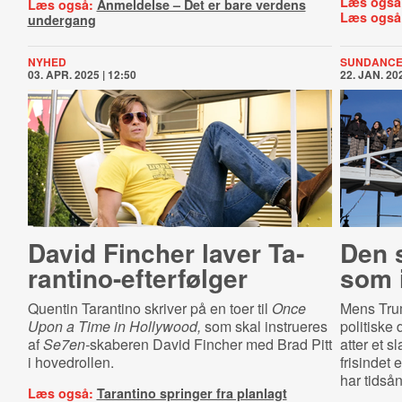
Læs også
Læs også:
Anmeldelse – Det er bare verdens
Læs også
undergang
NYHED
SUNDANCE
03. APR. 2025 | 12:50
22. JAN. 202
David Fincher laver Ta­
Den 
ran­ti­no-​ef­ter­føl­ger
som 
Quentin Tarantino skriver på en toer til
Once
Mens Trum
Upon a Time in Hollywood,
som skal instrueres
politiske
af
Se7en-
skaberen David Fincher med Brad Pitt
atter et 
i hovedrollen.
frisindet 
har tidså
Læs også:
Tarantino springer fra planlagt