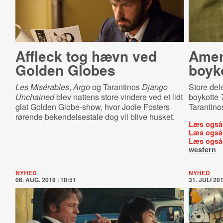
Affleck tog hævn ved
Ameri
Golden Globes
boyko
Les Misérables
,
Argo
og Tarantinos
Django
Store dele
Unchained
blev nattens store vindere ved et lidt
boykotte
glat Golden Globe-show, hvor Jodie Fosters
Tarantinos
rørende bekendelsestale dog vil blive husket.
Læs også
Læs også
Læs også
western
NYHED
NYHED
06. AUG. 2019 | 10:51
31. JULI 201