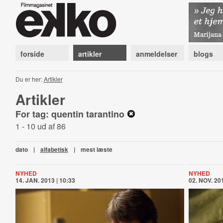
forside
artikler
anmeldelser
blogs
Du er her:
Artikler
Artikler
For tag: quentin tarantino
1 - 10 ud af 86
dato
|
alfabetisk
|
mest læste
NYHED
NYHED
14. JAN. 2013 | 10:33
02. NOV. 201