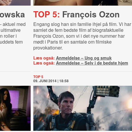
kowska
TOP 5:
François Ozon
– aktuel med
Engang slog han sin familie ihjel på film. Vi har
ultimative
samlet de fem bedste film af biografaktuelle
 roller i
François Ozon, som vi i det nye nummer har
kuddets fem
mødt i Paris til en samtale om filmiske
provokationer.
Læs også:
Anmeldelse – Ung og smuk
Læs også:
Anmeldelse – Selv i de bedste hjem
TOP 5
09. JUNI 2014 | 18:58