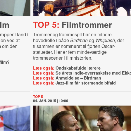
ilm
TOP 5:
Filmtrommer
opper i land i
Trommer og trommespil har en mindre
en ved at
hovedrolle i både
Birdman
og
Whiplash
, der
m om den
tilsammen er nomineret til fjorten Oscar-
statuetter. Her er fem mindeværdige
trommescener i filmhistorien.
film?
Læs også:
Ondskabsfulde lærere
Læs også:
Se årets indie-overraskelse med Ekk
Læs også:
Anmeldelse – Birdman
Læs også:
Jazz-film får stormende bifald
TOP 5
04. JAN. 2015 | 10:06