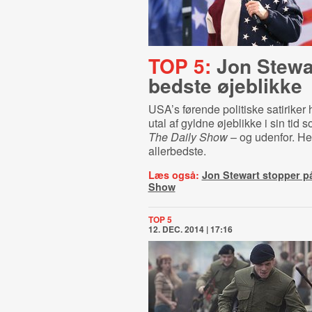
TOP 5:
Jon Stewa
bedste øjeblikke
USA’s førende politiske satiriker h
utal af gyldne øjeblikke i sin tid 
The Daily Show
– og udenfor. Her
allerbedste.
Læs også:
Jon Stewart stopper på
Show
TOP 5
12. DEC. 2014 | 17:16