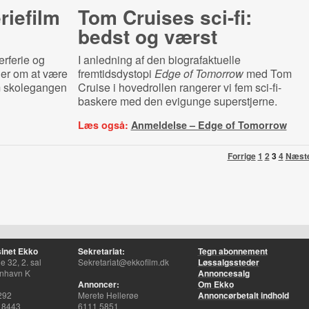
i­e­film
Tom Cruises sci-fi:
bedst og værst
rferie og
I anledning af den biografaktuelle
er om at være
fremtidsdystopi
Edge of Tomorrow
med Tom
m skolegangen
Cruise i hovedrollen rangerer vi fem sci-fi-
baskere med den evigunge superstjerne.
Læs også:
Anmeldelse – Edge of Tomorrow
Forrige
1
2
3
4
Næst
inet Ekko
Sekretariat:
Tegn abonnement
 32, 2. sal
Sekretariat@ekkofilm.dk
Løssalgssteder
nhavn K
Annoncesalg
Annoncer:
Om Ekko
292
Merete Hellerøe
Annoncørbetalt indhold
 8443
6111 5851