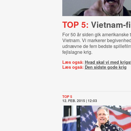
TOP 5:
Vietnam-f
For 50 år siden gik amerikanske tr
Vietnam. Vi markerer begivenhed
udnævne de fem bedste spillefil
fejlslagne krig.
Læs også:
Hvad skal vi med krigs
Læs også:
Den sidste gode krig
TOP 5
12. FEB. 2015 | 12:03