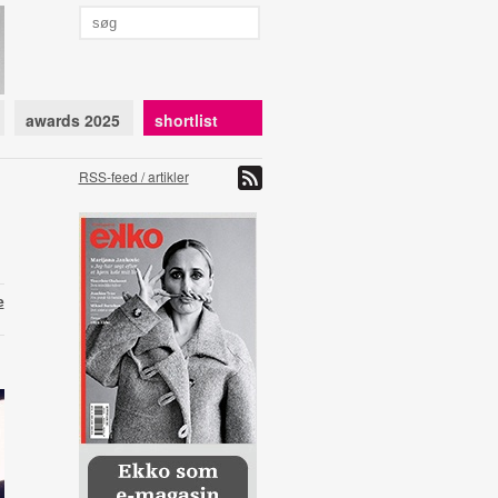
awards 2025
shortlist
RSS-feed / artikler
e