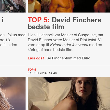
 i
TOP 5:
David Finchers
bedste film
gen i fokus med
Hvis Hitchcock var Master of Suspense, må
ere 18.
David Fincher være Master of Plot-twist. Vi
e film den
varmer op til
Kvinden der forsvandt
med en
kåring af hans bedste film.
Læs også:
Se Fincher-film med Ekko
TOP 5
07. JULI 2014 | 14:48