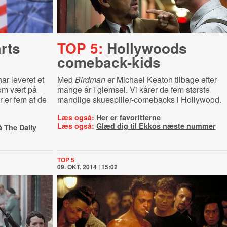
rts
TOP 5:
Hollywoods
comeback-kids
ar leveret et
Med
Birdman
er Michael Keaton tilbage efter
som vært på
mange år i glemsel. Vi kårer de fem største
 er fem af de
mandlige skuespiller-comebacks i Hollywood.
Læs også:
Her er favoritterne
Læs også:
Glæd dig til Ekkos næste nummer
 The Daily
TOP 5
09. OKT. 2014 | 15:02