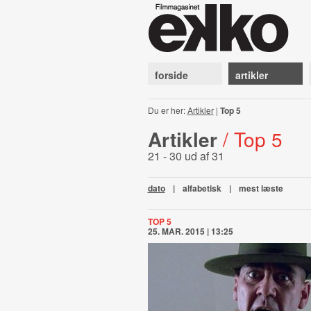
forside
artikler
Du er her:
Artikler
|
Top 5
Artikler
/ Top 5
21 - 30 ud af 31
dato
|
alfabetisk
|
mest læste
TOP 5
25. MAR. 2015 | 13:25