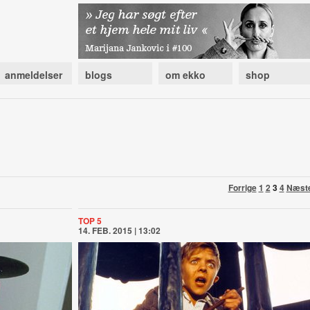
anmeldelser
blogs
om ekko
shop
Forrige
1
2
3
4
Næst
TOP 5
14. FEB. 2015 | 13:02