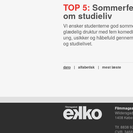
TOP 5:
Som­mer­fe­r
om studieliv
Vi ønsker studenterne god somme
glædelig druktur med fem komedi
ung, usikker og håbefuld genne
og studielivet.
dato
|
alfabetisk
|
mest læste
Filmmagas
Wildersgade
1408 Købe
Tlf. 8838 9
CVR. 3468