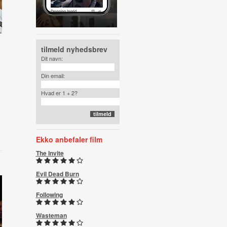
tilmeld nyhedsbrev
Dit navn:
Din email:
Hvad er 1 + 2?
Ekko anbefaler film
The Invite
Evil Dead Burn
Following
Wasteman