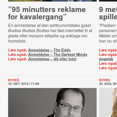
”95 minutters reklame
9 met
for kavalergang”
spill
En anmeldelse af den sorthumoristiske gyser
”Pladsen 
Bodies Bodies Bodies
har fået internettet til at
personern
gløde efter morsom stikpille og anklage om
Walter om
homofobi.
han nu vil 
Læs også:
Anmeldelse – The Eddy
Læs også
Læs også:
Anmeldelse – The Darkest Minds
Læs også
Læs også:
Anmeldelse – Alt eller intet
engelsk
Læs også
Læs også
NYHED
NYHED
15. OKT. 2012 | 11:08
30. AUG. 20