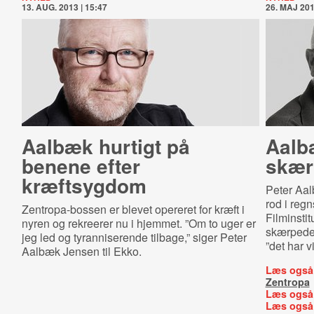
13. AUG. 2013 | 15:47
26. MAJ 201
Aalbæk hurtigt på
Aalbæ
benene efter
skærp
kræftsygdom
Peter Aal
rod i reg
Zentropa-bossen er blevet opereret for kræft i
Filminstit
nyren og rekreerer nu i hjemmet. ”Om to uger er
skærpede t
jeg led og tyranniserende tilbage,” siger Peter
”det har v
Aalbæk Jensen til Ekko.
Læs også
Zentropa
Læs også
Læs også