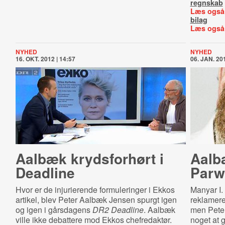
regnskab
Læs også
bilag
Læs også
NYHED
NYHED
16. OKT. 2012 | 14:57
06. JAN. 201
Aalbæk krydsforhørt i
Aalb
Deadline
Parw
Hvor er de injurierende formuleringer i Ekkos
Manyar I.
artikel, blev Peter Aalbæk Jensen spurgt igen
reklamere
og igen i gårsdagens
DR2 Deadline
. Aalbæk
men Peter
ville ikke debattere mod Ekkos chefredaktør.
noget at 