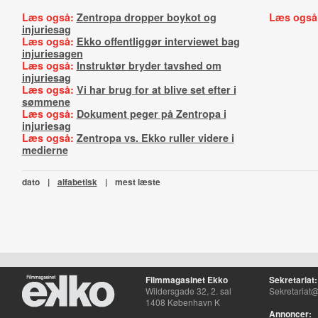
Læs også:
Zentropa dropper boykot og
Læs også
injuriesag
Læs også:
Ekko offentliggør interviewet bag
injuriesagen
Læs også:
Instruktør bryder tavshed om
injuriesag
Læs også:
Vi har brug for at blive set efter i
sømmene
Læs også:
Dokument peger på Zentropa i
injuriesag
Læs også:
Zentropa vs. Ekko ruller videre i
medierne
dato
|
alfabetisk
|
mest læste
Filmmagasinet Ekko
Sekretariat:
Wildersgade 32, 2. sal
Sekretariat@
1408 København K
Annoncer: