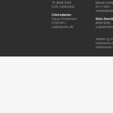
Tlf. 8838 9292
Merete Hell
CVR. 3468 8443
6111 5851
merete@ekko
Chefredaktør:
Claus Christensen
Ekko Shortli
2729 0011
8838 9292
cc@ekkofilm.dk
cc@ekkofilm
Artikler og i
indekseres u
distribueres