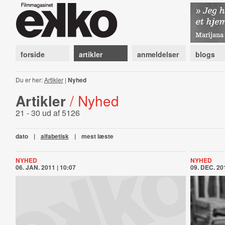
forside
artikler
anmeldelser
blogs
Du er her:
Artikler
|
Nyhed
Artikler
/ Nyhed
21 - 30 ud af 5126
dato
|
alfabetisk
|
mest læste
NYHED
NYHED
06. JAN. 2011 | 10:07
09. DEC. 201