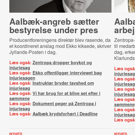
Aalbæk-angreb sætter
Aalbæ
bestyrelse under pres
ar­bej
Producentforeningens direktør blev rasende, da
Zentropa-d
et koordineret anslag mod Ekko kiksede, skriver
til medar
Jyllands-Posten i dag.
dag, erke
Klarlunds 
Læs også:
Zentropa dropper boykot og
injuriesag
Læs også
Læs også:
Ekko offentliggør interviewet bag
injuriesag
injuriesagen
Læs også
Læs også:
Instruktør bryder tavshed om
injuriesa
injuriesag
Læs også
Læs også:
Vi har brug for at blive set efter i
injuriesag
sømmene
Læs også
Læs også:
Dokument peger på Zentropa i
sømmene
injuriesag
Læs også
Læs også:
Aalbæk krydsforhørt i Deadline
injuriesag
Læs også
NYHED
NYHED