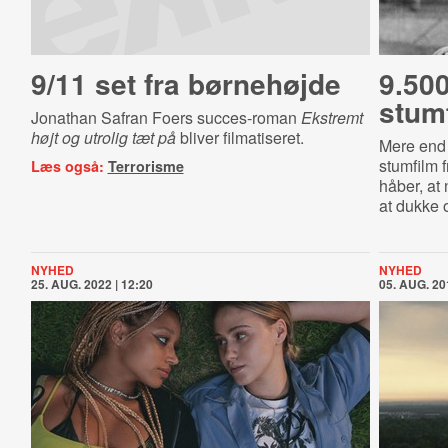
9/11 set fra børnehøjde
9.50
stumf
Jonathan Safran Foers succes-roman
Ekstremt
højt og utrolig tæt på
bliver filmatiseret.
Mere end 
stumfilm 
Læs også:
Terrorisme
håber, at 
at dukke 
NYHED
NYHED
25. AUG. 2022 | 12:20
05. AUG. 20