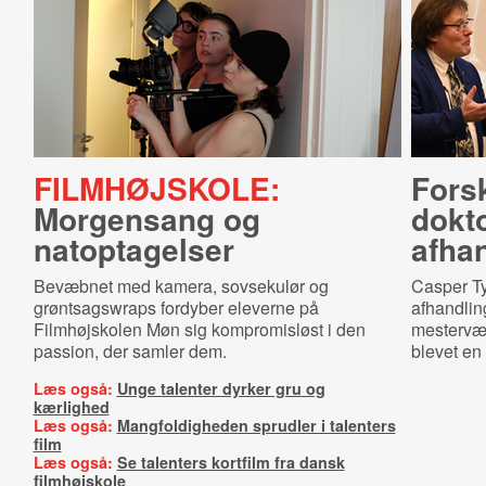
FILMHØJSKOLE:
Forsk
Morgensang og
dokto
natoptagelser
af­ha
Bevæbnet med kamera, sovsekulør og
Casper Ty
grøntsagswraps fordyber eleverne på
afhandlin
Filmhøjskolen Møn sig kompromisløst i den
mesterværk
passion, der samler dem.
blevet en
Læs også:
Unge talenter dyrker gru og
kærlighed
Læs også:
Mangfoldigheden sprudler i talenters
film
Læs også:
Se talenters kortfilm fra dansk
filmhøjskole