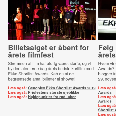
Billetsalget er åbent for
Følg 
årets filmfest
årets
Strømmen af film har aldrig været større, og vi
Hvem vind
hylder talenterne bag årets bedste kortfilm med
Awards? H
Ekko Shortlist Awards. Køb en af de
blogger fr
begrænsede antal billetter til showet!
29. novem
Læs også:
Genoplev Ekko Shortlist Awards 2019
Læs også
Læs også:
Prisfestens største øjeblikke
Awards
Læs også:
Højdepunkter fra rød løber
Læs også
Awards
Læs også
Shortlist
Læs også