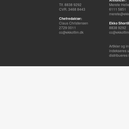
Annoncer:
Tlf. 8838 9292
Merete Hell
CVR. 3468 8443
6111 5851
merete@ekko
Chefredaktør:
Claus Christensen
Ekko Shortli
2729 0011
8838 9292
cc@ekkofilm.dk
cc@ekkofilm
Artikler og i
indekseres u
distribueres