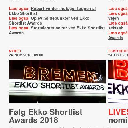
Læs også:
Robert-vinder indtager toppen af
Læs også
Ekko Shortlist
Læs også
Læs også:
Oplev højdepunkter ved Ekko
vejen
Shortlist Awards
Læs også
Læs også:
Stortalenter sejrer ved Ekko Shortlist
selskab
Awards
Læs også
Awards
NYHED
EKKO SHOR
24. NOV. 2018 | 09:00
24. OKT. 201
Følg Ekko Shortlist
LIVE
Awards 2018
nomi