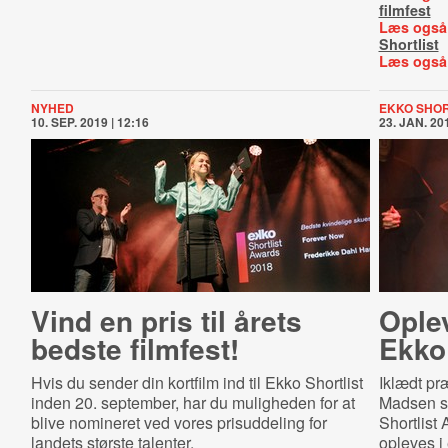
filmfest
Læs også
Shortlist
Læs også
NYHED
EKKO SHOR
10. SEP. 2019 | 12:16
23. JAN. 201
Vind en pris til årets
Ople
bedste filmfest!
Ekko
Hvis du sender din kortfilm ind til Ekko Shortlist
Iklædt p
inden 20. september, har du muligheden for at
Madsen sy
blive nomineret ved vores prisuddeling for
Shortlist
landets største talenter.
opleves i 