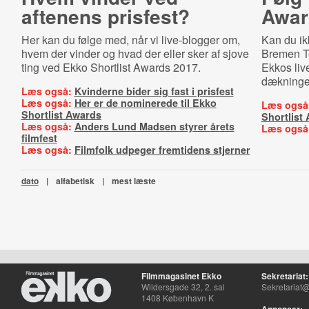
aftenens prisfest?
Awar
Her kan du følge med, når vi live-blogger om,
Kan du ikk
hvem der vinder og hvad der eller sker af sjove
Bremen Tea
ting ved Ekko Shortlist Awards 2017.
Ekkos liv
dækningen
Læs også:
Kvinderne bider sig fast i prisfest
Læs også:
Her er de nominerede til Ekko
Læs også
Shortlist Awards
Shortlist
Læs også:
Anders Lund Madsen styrer årets
Læs også
filmfest
Læs også:
Filmfolk udpeger fremtidens stjerner
dato
|
alfabetisk
|
mest læste
Filmmagasinet Ekko
Sekretariat:
Wildersgade 32, 2. sal
Sekretariat@
1408 København K