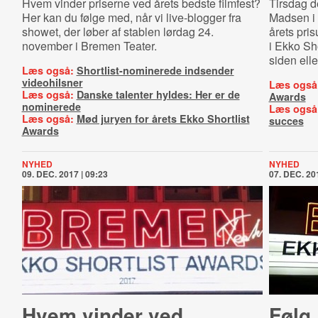
Hvem vinder priserne ved årets bedste filmfest?
Tirsdag d
Her kan du følge med, når vi live-blogger fra
Madsen i 
showet, der løber af stablen lørdag 24.
årets pris
november i Bremen Teater.
i Ekko Sh
siden ell
Læs også:
Shortlist-nominerede indsender
videohilsner
Læs også
Læs også:
Danske talenter hyldes: Her er de
Awards
nominerede
Læs også
Læs også:
Mød juryen for årets Ekko Shortlist
succes
Awards
NYHED
NYHED
09. DEC. 2017 | 09:23
07. DEC. 201
Hvem vinder ved
Følg 