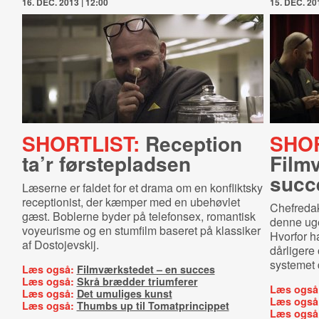
16. DEC. 2013 | 12:00
15. DEC. 201
SHORTLIST:
Reception
SHOR
ta’r førstepladsen
Film
succ
Læserne er faldet for et drama om en konfliktsky
receptionist, der kæmper med en ubehøvlet
Chefredak
gæst. Boblerne byder på telefonsex, romantisk
denne uge
voyeurisme og en stumfilm baseret på klassiker
Hvorfor ha
af Dostojevskij.
dårligere 
systemet 
Læs også:
Filmværkstedet – en succes
Læs også:
Skrå brædder triumferer
Læs også
Læs også:
Det umuliges kunst
Læs også
Læs også:
Thumbs up til Tomatprincippet
Læs også