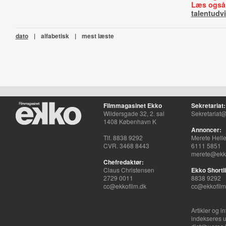
Læs også
talentudvi
dato
|
alfabetisk
|
mest læste
Filmmagasinet Ekko
Sekretariat:
Wildersgade 32, 2. sal
Sekretariat@
1408 København K
Annoncer:
Tlf. 8838 9292
Merete Hell
CVR. 3468 8443
6111 5851
merete@ekko
Chefredaktør:
Claus Christensen
Ekko Shortli
2729 0011
8838 9292
cc@ekkofilm.dk
cc@ekkofilm
Artikler og i
indekseres u