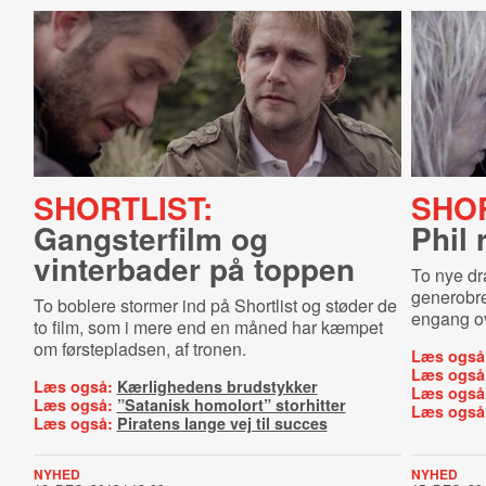
SHORTLIST:
SHOR
Gangsterfilm og
Phil 
vinterbader på toppen
To nye dr
generobre
To boblere stormer ind på Shortlist og støder de
engang ov
to film, som i mere end en måned har kæmpet
om førstepladsen, af tronen.
Læs også
Læs også
Læs også:
Kærlighedens brudstykker
Læs også
Læs også:
”Satanisk homolort” storhitter
Læs også
Læs også:
Piratens lange vej til succes
NYHED
NYHED