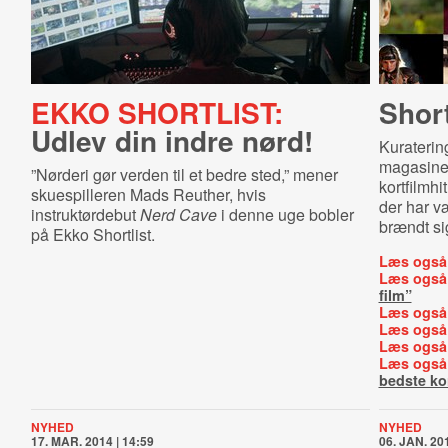
EKKO SHORTLIST:
Short
Udlev din indre nørd!
Kuraterin
magasinet
”Nørderi gør verden til et bedre sted,” mener
kortfilmhi
skuespilleren Mads Reuther, hvis
der har v
instruktørdebut
Nerd Cave
i denne uge bobler
brændt si
på Ekko Shortlist.
Læs også
Læs også
film”
Læs også
Læs også
Læs også
Læs også
bedste ko
NYHED
NYHED
17. MAR. 2014 | 14:59
06. JAN. 201