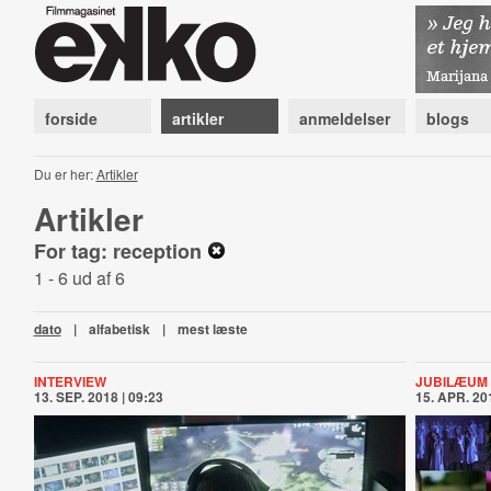
forside
artikler
anmeldelser
blogs
Du er her:
Artikler
Artikler
For tag: reception
1 - 6 ud af 6
dato
|
alfabetisk
|
mest læste
INTERVIEW
JUBILÆUM
13. SEP. 2018 | 09:23
15. APR. 201