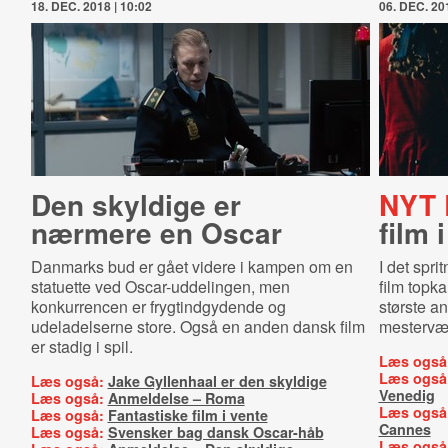
18. DEC. 2018 | 10:02
06. DEC. 201
Den skyldige er
NYT 
nærmere en Oscar
film 
Danmarks bud er gået videre i kampen om en
I det spr
statuette ved Oscar-uddelingen, men
film topk
konkurrencen er frygtindgydende og
største a
udeladelserne store. Også en anden dansk film
mestervær
er stadig i spil.
Læs også
Læs også
Læs også:
Jake Gyllenhaal er den skyldige
Venedig
Læs også:
Anmeldelse – Roma
Læs også
Læs også:
Fantastiske film i vente
Cannes
Læs også:
Svensker bag dansk Oscar-håb
Læs også