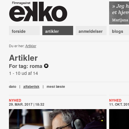
forside
artikler
anmeldelser
blogs
Du er her:
Artikler
Artikler
For tag: roma
1 - 10 ud af 14
dato
|
alfabetisk
|
mest læste
NYHED
NYHED
29. MAR. 2017 | 18:32
11. OKT. 201