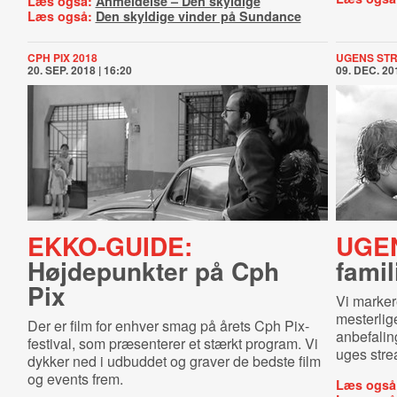
Læs også:
Anmeldelse – Den skyldige
Læs også:
Den skyldige vinder på Sundance
CPH PIX 2018
UGENS ST
20. SEP. 2018 | 16:20
09. DEC. 201
EKKO-GUIDE:
UGE
Højdepunkter på Cph
fami
Pix
Vi marker
mesterlig
Der er film for enhver smag på årets Cph Pix-
anbefalin
festival, som præsenterer et stærkt program. Vi
uges stre
dykker ned i udbuddet og graver de bedste film
og events frem.
Læs også