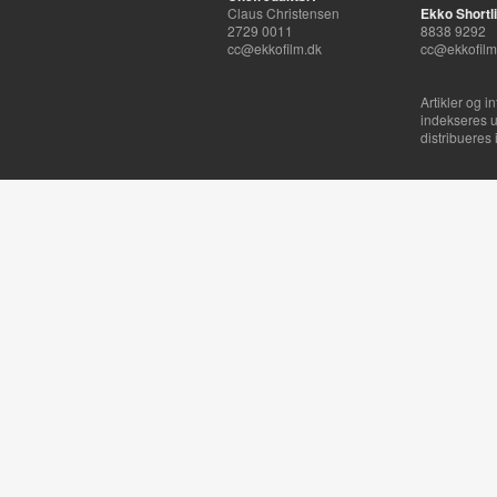
Claus Christensen
Ekko Shortli
2729 0011
8838 9292
cc@ekkofilm.dk
cc@ekkofilm
Artikler og i
indekseres u
distribueres