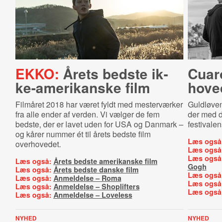
EKKO:
Årets bedste ik­
Cuar
ke-​ame­ri­kan­ske film
hove
Filmåret 2018 har været fyldt med mesterværker
Guldløven 
fra alle ender af verden. Vi vælger de fem
der med d
bedste, der er lavet uden for USA og Danmark –
festivale
og kårer nummer ét til årets bedste film
Læs også
overhovedet.
Læs også
Læs også
Læs også:
Årets bedste amerikanske film
Gogh
Læs også:
Årets bedste danske film
Læs også
Læs også:
Anmeldelse – Roma
Læs også
Læs også:
Anmeldelse – Shoplifters
Læs også
Læs også:
Anmeldelse – Loveless
NYHED
NYHED