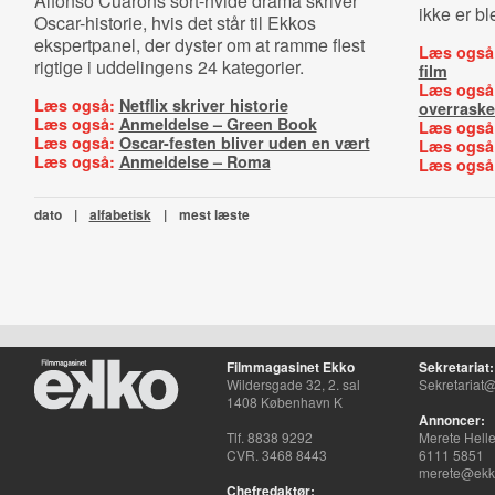
Alfonso Cuaróns sort-hvide drama skriver
ikke er bl
Oscar-historie, hvis det står til Ekkos
ekspertpanel, der dyster om at ramme flest
Læs også
rigtige i uddelingens 24 kategorier.
film
Læs også
Læs også:
Netflix skriver historie
overraske
Læs også:
Anmeldelse – Green Book
Læs også
Læs også:
Oscar-festen bliver uden en vært
Læs også
Læs også:
Anmeldelse – Roma
Læs også
dato
|
alfabetisk
|
mest læste
Filmmagasinet Ekko
Sekretariat:
Wildersgade 32, 2. sal
Sekretariat@
1408 København K
Annoncer:
Tlf. 8838 9292
Merete Hell
CVR. 3468 8443
6111 5851
merete@ekko
Chefredaktør: