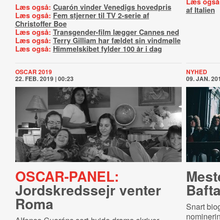
Læs også
Læs også:
Cuarón vinder Venedigs hovedpris
af Italien
Læs også:
Fem stjerner til TV 2-serie af
Christoffer Boe
Læs også:
Transgender-film lægger Cannes ned
Læs også:
Terry Gilliam har fældet sin vindmølle
Læs også:
Himmelskibet fylder 100 år i dag
OSCAR 2019
NYHED
22. FEB. 2019 | 00:23
09. JAN. 201
OSCAR-PANEL:
Meste
Jordskredssejr venter
Baf­ta
Roma
Snart bio
nominering