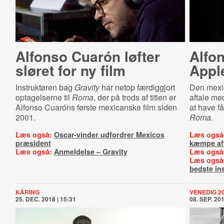
Alfonso Cuarón løfter
Alfo
sløret for ny film
Apple
Instruktøren bag
Gravity
har netop færdiggjort
Den mexic
optagelserne til
Roma
, der på trods af titlen er
aftale me
Alfonso Cuaróns første mexicanske film siden
at have få
2001.
Roma.
Læs også:
Oscar-vinder udfordrer Mexicos
Læs også
præsident
kæmpe af
Læs også:
Anmeldelse – Gravity
Læs også
Læs også
bedste in
KÅRING
VENEDIG 2
25. DEC. 2018 | 15:31
08. SEP. 201