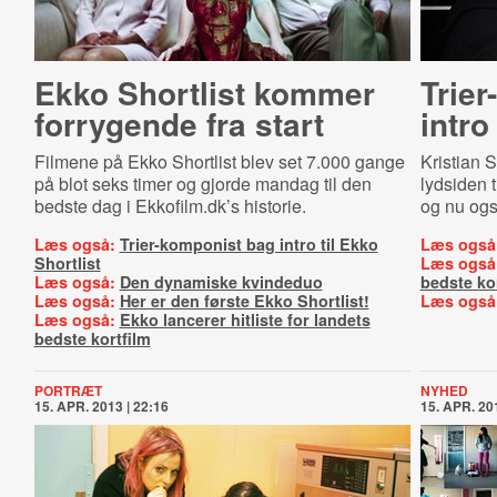
Ekko Shortlist kommer
Tri­e
forrygende fra start
intro
Filmene på Ekko Shortlist blev set 7.000 gange
Kristian 
på blot seks timer og gjorde mandag til den
lydsiden t
bedste dag i Ekkofilm.dk’s historie.
og nu også
Læs også:
Trier-komponist bag intro til Ekko
Læs også
Shortlist
Læs også
Læs også:
Den dynamiske kvindeduo
bedste ko
Læs også:
Her er den første Ekko Shortlist!
Læs også
Læs også:
Ekko lancerer hitliste for landets
bedste kortfilm
PORTRÆT
NYHED
15. APR. 2013 | 22:16
15. APR. 201