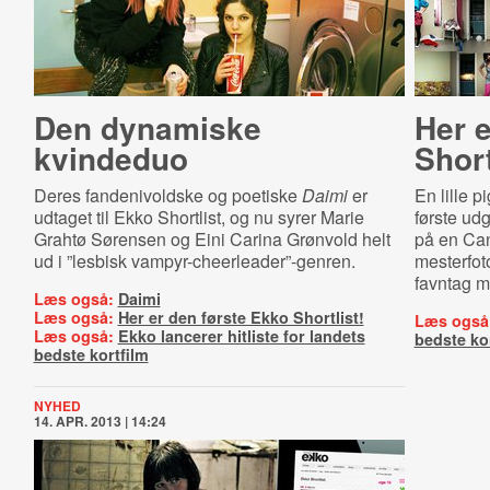
Den dynamiske
Her e
kvindeduo
Short
Deres fandenivoldske og poetiske
Daimi
er
En lille p
udtaget til Ekko Shortlist, og nu syrer Marie
første ud
Grahtø Sørensen og Eini Carina Grønvold helt
på en Can
ud i ”lesbisk vampyr-cheerleader”-genren.
mesterfot
favntag m
Læs også:
Daimi
Læs også:
Her er den første Ekko Shortlist!
Læs også
Læs også:
Ekko lancerer hitliste for landets
bedste ko
bedste kortfilm
NYHED
14. APR. 2013 | 14:24