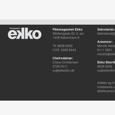
Filmmagasinet Ekko
Sekretariat:
Wildersgade 32, 2. sal
Sekretariat@
1408 København K
Annoncer:
Tlf. 8838 9292
Merete Hell
CVR. 3468 8443
6111 5851
merete@ekko
Chefredaktør:
Claus Christensen
Ekko Shortli
2729 0011
8838 9292
cc@ekkofilm.dk
cc@ekkofilm
Artikler og i
indekseres u
distribueres