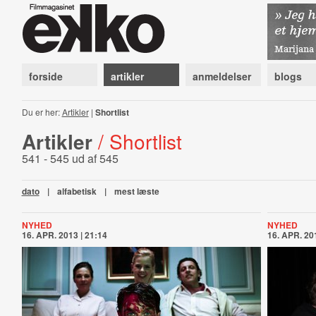
forside
artikler
anmeldelser
blogs
Du er her:
Artikler
|
Shortlist
Artikler
/ Shortlist
541 - 545 ud af 545
dato
|
alfabetisk
|
mest læste
NYHED
NYHED
16. APR. 2013 | 21:14
16. APR. 201