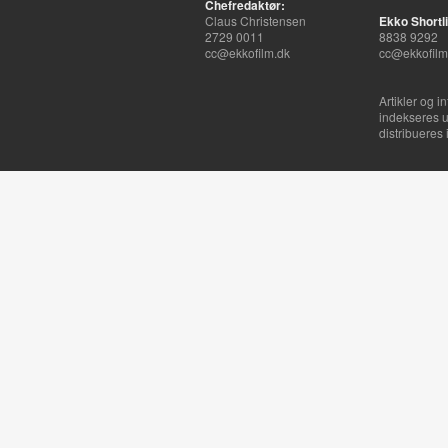
Chefredaktør:
Claus Christensen
Ekko Shortli
2729 0011
8838 9292
cc@ekkofilm.dk
cc@ekkofilm
Artikler og i
indekseres u
distribueres