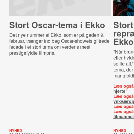
Stort Oscar-tema i Ekko
Stor
repræ
Det nye nummer af Ekko, som er på gaden 9.
Ekko
februar, trænger ind bag Oscar-showets glitrede
facade i et stort tema om verdens mest
”Når brun
prestigefyldte filmpris.
eller hvide
spille alt
tema, der
mangfold
Læs også
hjerte”
Læs også
ynkværdig
Læs også
Læs også
filmanmel
NYHED
NYHED