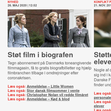
NYHED
KONFLIKT 
26. MAJ 2020 | 12:52
21. NOV. 201
Støt film i biografen
Støtt
elev
Tegn abonnement på Danmarks toneangivende
filmmagasin, få to gratis biografbilletter og hjælp
Nogle af d
filmbranchen tilbage i omdrejninger efter
sig ind i
coronakrisen.
Danske F
finder un
Læs også:
Anmeldelse – Little Women
Læs også:
Stor dansk filmsommer i vente
Læs også
Læs også:
Christopher Nolan vil redde filmåret
personal
Læs også:
Anmeldelse – Kød & blod
Læs også
elever
Læs også