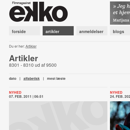
forside
artikler
anmeldelser
blogs
Du er her:
Artikler
Artikler
8301 - 8310 ud af 9500
dato
|
alfabetisk
|
mest læste
NYHED
NYHED
07. FEB. 2011 | 06:51
24. FEB. 202