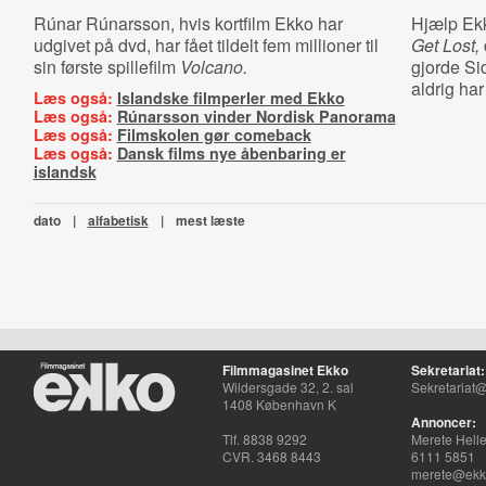
Rúnar Rúnarsson, hvis kortfilm Ekko har
Hjælp Ek
udgivet på dvd, har fået tildelt fem millioner til
Get Lost,
sin første spillefilm
Volcano.
gjorde Si
aldrig har
Læs også:
Islandske filmperler med Ekko
Læs også:
Rúnarsson vinder Nordisk Panorama
Læs også:
Filmskolen gør comeback
Læs også:
Dansk films nye åbenbaring er
islandsk
dato
|
alfabetisk
|
mest læste
Filmmagasinet Ekko
Sekretariat:
Wildersgade 32, 2. sal
Sekretariat@
1408 København K
Annoncer:
Tlf. 8838 9292
Merete Hell
CVR. 3468 8443
6111 5851
merete@ekko