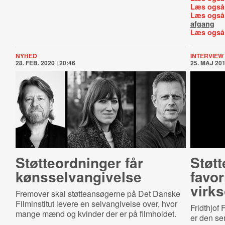
Læs også
Læs også
afgang
Læs også
NYHED
INTERVIEW
28. FEB. 2020 | 20:46
25. MAJ 201
Støt­te­o­rd­nin­ger får
Støt
køns­selvan­gi­vel­se
favo
virk
Fremover skal støtteansøgerne på Det Danske
Filminstitut levere en selvangivelse over, hvor
Fridthjof
mange mænd og kvinder der er på filmholdet.
er den se