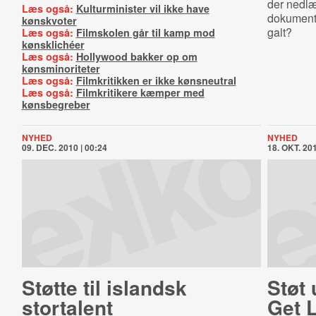
der nedl
Læs også:
Kulturminister vil ikke have
dokumenta
kønskvoter
galt?
Læs også:
Filmskolen går til kamp mod
kønsklichéer
Læs også:
Hollywood bakker op om
kønsminoriteter
Læs også:
Filmkritikken er ikke kønsneutral
Læs også:
Filmkritikere kæmper med
kønsbegreber
NYHED
NYHED
09. DEC. 2010 | 00:24
18. OKT. 201
Støtte til islandsk
Støt 
stortalent
Get 