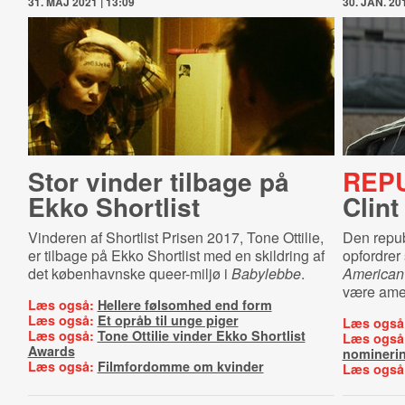
31. MAJ 2021 | 13:09
30. JAN. 201
Stor vinder tilbage på
REP
Ekko Shortlist
Clint
Vinderen af Shortlist Prisen 2017, Tone Ottilie,
Den repub
er tilbage på Ekko Shortlist med en skildring af
opfordrer
det københavnske queer-miljø i
Babylebbe
.
American
være ame
Læs også:
Hellere følsomhed end form
Læs også:
Et opråb til unge piger
Læs også
Læs også:
Tone Ottilie vinder Ekko Shortlist
Læs også
Awards
nomineri
Læs også:
Filmfordomme om kvinder
Læs også