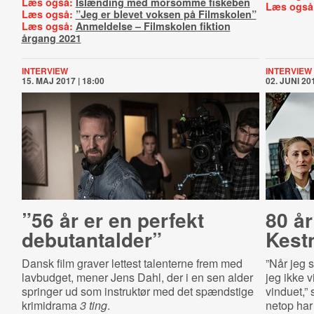
Læs også:
Islænding med morsomme fiskeben
Læs også
Læs også:
”Jeg er blevet voksen på Filmskolen”
Læs også:
Anmeldelse – Filmskolen fiktion
årgang 2021
INTERVIEW
INTERVIEW
15. MAJ 2017 | 18:00
02. JUNI 201
”56 år er en perfekt
80 å
debutantalder”
Kest
Dansk film graver lettest talenterne frem med
”Når jeg s
lavbudget, mener Jens Dahl, der i en sen alder
jeg ikke v
springer ud som instruktør med det spændstige
vinduet,”
krimidrama
3 ting
.
netop har 