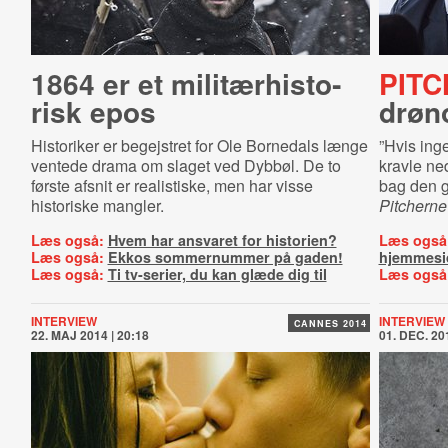
1864 er et mi­li­tær­hi­sto­
PITC
risk epos
drøno
Historiker er begejstret for Ole Bornedals længe
”Hvis inge
ventede drama om slaget ved Dybbøl. De to
kravle ne
første afsnit er realistiske, men har visse
bag den 
historiske mangler.
Pitcherne
Læs også:
Hvem har ansvaret for historien?
Læs også
Læs også:
Ekkos sommernummer på gaden!
hjemmesi
Læs også:
Ti tv-serier, du kan glæde dig til
Læs også
INTERVIEW
INTERVIEW
CANNES 2014
22. MAJ 2014 | 20:18
01. DEC. 201