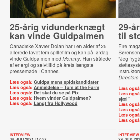
25-årig vidunderknægt
29-år
kan vinde Guldpalmen
til st
Canadiske Xavier Dolan har i en alder af 25
Fire maga
allerede lavet fem spillefilm og kan på lørdag
Sørensen 
vinde Guldpalmen med
Mommy
. Han strålede
”Jeg frygt
af energi og selvtillid på årets længste
støttesyst
pressemøde i Cannes.
instruktør
Directors
Læs også:
Guldpalmens spidskandidater
Læs også:
Anmeldelse – Tom at the Farm
Læs også
Læs også:
Det skal du se på Pix
Læs også
Læs også:
Hvem vinder Guldpalmen?
sjæl”
Læs også:
Langt fra Hollywood
Læs også
Læs også
Læs også
Læs også
INTERVIEW
INTERVIEW
04. JULI 2021 | 17:57
29. SEP. 201