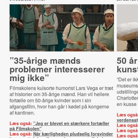
”35-årige mænds
50 å
problemer interesserer
kuns
mig ikke”
”Det er ik
museumsd
Filmskolens kulsorte humorist Lars Vega er træt
udstillin
af historier om 35-årige mænd. Han vil hellere
Charlotte
fortælle om 50-årige kvinder som i sin
en kusse 
afgangsfilm, hvor han går i kødet på kongerne
af kantinen.
Læs også
verdensst
Læs også:
”Jeg er blevet en stærkere fortæller
Læs også
på Filmskolen”
Læs også
Læs også:
Når kærligheden pludselig forsvinder
Læs også