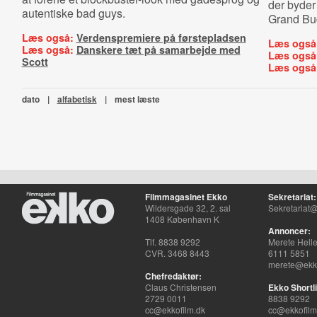
der byder
autentiske bad guys.
Grand Bud
Læs også:
Verdenspremiere på førstepladsen
Læs også
Læs også:
Danskere tæt på samarbejde med
Læs også
Scott
Læs også
dato
|
alfabetisk
|
mest læste
Filmmagasinet Ekko
Sekretariat:
Wildersgade 32, 2. sal
Sekretariat@
1408 København K
Annoncer:
Tlf. 8838 9292
Merete Hell
CVR. 3468 8443
6111 5851
merete@ekko
Chefredaktør:
Claus Christensen
Ekko Shortli
2729 0011
8838 9292
cc@ekkofilm.dk
cc@ekkofilm