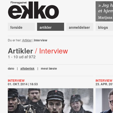
forside
artikler
anmeldelser
blogs
Du er her:
Artikler
|
Interview
Artikler
/ Interview
1 - 10 ud af 972
dato
|
alfabetisk
|
mest læste
INTERVIEW
INTERVIEW
01. OKT. 2014 | 18:53
23. APR. 201