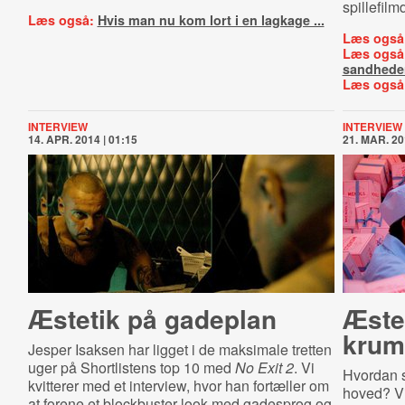
spillefil
Læs også:
Hvis man nu kom lort i en lagkage ...
Læs også
Læs også
sandhede
Læs også
INTERVIEW
INTERVIEW
14. APR. 2014 | 01:15
21. MAR. 20
Æstetik på gadeplan
Æstet
kru
Jesper Isaksen har ligget i de maksimale tretten
uger på Shortlistens top 10 med
No Exit 2
. Vi
Hvordan s
kvitterer med et interview, hvor han fortæller om
hoved? Vi
at forene et blockbuster-look med gadesprog og