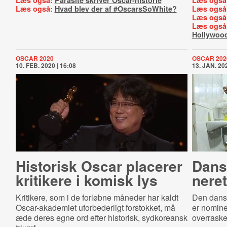
Læs også:
Parasite skriver Oscar-historie
Læs også
Læs også:
Hvad blev der af #OscarsSoWhite?
Læs også
Læs også
Læs også
Hollywoo
OSCAR 2020
OSCAR 202
10. FEB. 2020 | 16:08
13. JAN. 202
Historisk Oscar placerer
Dansk
kritikere i komisk lys
ne­ret
Kritikere, som i de forløbne måneder har kaldt
Den dans
Oscar-akademiet uforbederligt forstokket, må
er nomine
æde deres egne ord efter historisk, sydkoreansk
overraske