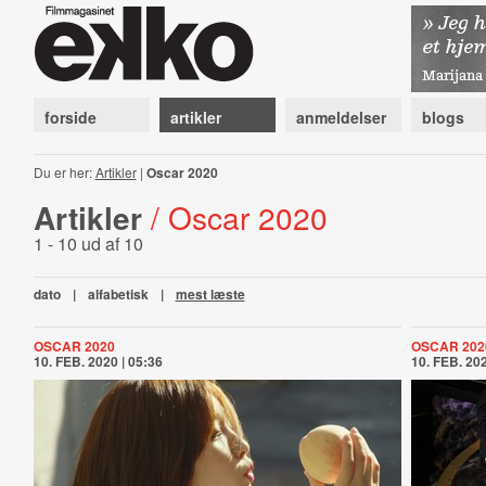
forside
artikler
anmeldelser
blogs
Du er her:
Artikler
|
Oscar 2020
Artikler
/ Oscar 2020
1 - 10 ud af 10
dato
|
alfabetisk
|
mest læste
OSCAR 2020
OSCAR 202
10. FEB. 2020 | 05:36
10. FEB. 202