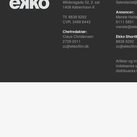
Wildersgade 32, 2. sal
Sekretariat@
1408 København K
Annoncer:
Tlf. 8838 9292
Merete Hell
CVR. 3468 8443
6111 5851
merete@ekko
Chefredaktør:
Claus Christensen
Ekko Shortli
2729 0011
8838 9292
cc@ekkofilm.dk
cc@ekkofilm
Artikler og i
indekseres u
distribueres