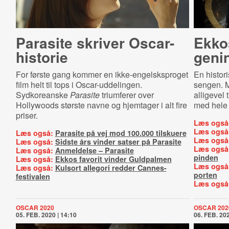
Parasite skriver Oscar-
Ekko
historie
geni
For første gang kommer en ikke-engelsksproget
En histori
film helt til tops i Oscar-uddelingen.
sengen. M
Sydkoreanske
Parasite
triumferer over
alligevel
Hollywoods største navne og hjemtager i alt fire
med hele 
priser.
Læs også
Læs også
Læs også:
Parasite på vej mod 100.000 tilskuere
Læs også
Læs også:
Sidste års vinder satser på Parasite
Læs også
Læs også:
Anmeldelse – Parasite
pinden
Læs også:
Ekkos favorit vinder Guldpalmen
Læs også
Læs også:
Kulsort allegori redder Cannes-
porten
festivalen
Læs også
OSCAR 2020
OSCAR 202
05. FEB. 2020 | 14:10
06. FEB. 202