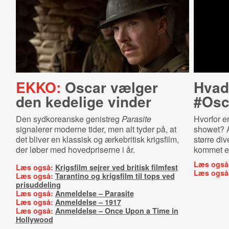
EKKO:
Oscar vælger
Hvad 
den kedelige vinder
#Osc
Den sydkoreanske genistreg
Parasite
Hvorfor e
signalerer moderne tider, men alt tyder på, at
showet? A
det bliver en klassisk og ærkebritisk krigsfilm,
større div
der løber med hovedpriserne i år.
kommet et
Læs også
Læs også:
Krigsfilm sejrer ved britisk filmfest
Læs også
Læs også:
Tarantino og krigsfilm til tops ved
prisuddeling
Læs også:
Anmeldelse – Parasite
Læs også:
Anmeldelse – 1917
Læs også:
Anmeldelse – Once Upon a Time in
Hollywood