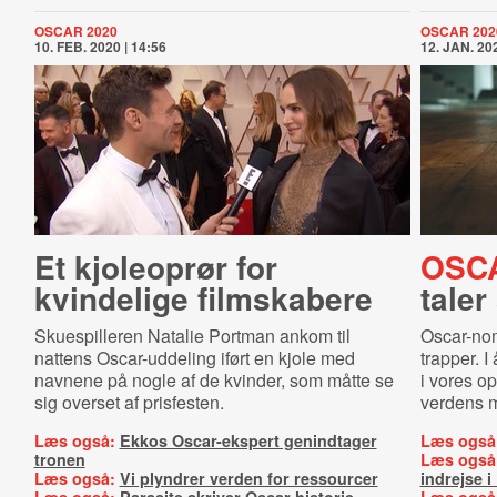
OSCAR 2020
OSCAR 202
10. FEB. 2020 | 14:56
12. JAN. 202
Et kjoleoprør for
OSC
kvindelige filmskabere
taler
Skuespilleren Natalie Portman ankom til
Oscar-nom
nattens Oscar-uddeling iført en kjole med
trapper. I
navnene på nogle af de kvinder, som måtte se
i vores op
sig overset af prisfesten.
verdens me
Læs også:
Ekkos Oscar-ekspert genindtager
Læs også
tronen
Læs også
Læs også:
Vi plyndrer verden for ressourcer
indrejse 