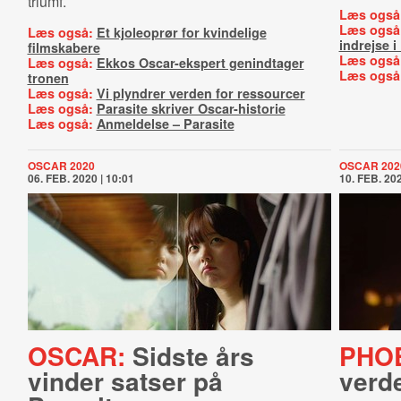
triumf.
Læs også
Læs også
Læs også:
Et kjoleoprør for kvindelige
indrejse 
filmskabere
Læs også
Læs også:
Ekkos Oscar-ekspert genindtager
Læs også
tronen
Læs også:
Vi plyndrer verden for ressourcer
Læs også:
Parasite skriver Oscar-historie
Læs også:
Anmeldelse – Parasite
OSCAR 2020
OSCAR 202
06. FEB. 2020 | 10:01
10. FEB. 202
OSCAR:
Sidste års
PHOE
vinder satser på
verd