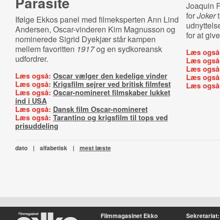
Parasite
Joaquin Ph
for
Joker
t
Ifølge Ekkos panel med filmeksperten Ann Lind
udnyttels
Andersen, Oscar-vinderen Kim Magnusson og
for at giv
nominerede Sigrid Dyekjær står kampen
mellem favoritten
1917
og en sydkoreansk
Læs også
udfordrer.
Læs også
Læs også
Læs også:
Oscar vælger den kedelige vinder
Læs også
Læs også:
Krigsfilm sejrer ved britisk filmfest
Læs også
Læs også:
Oscar-nomineret filmskaber lukket
ind i USA
Læs også:
Dansk film Oscar-nomineret
Læs også:
Tarantino og krigsfilm til tops ved
prisuddeling
dato
|
alfabetisk
|
mest læste
Filmmagasinet Ekko
Sekretariat: