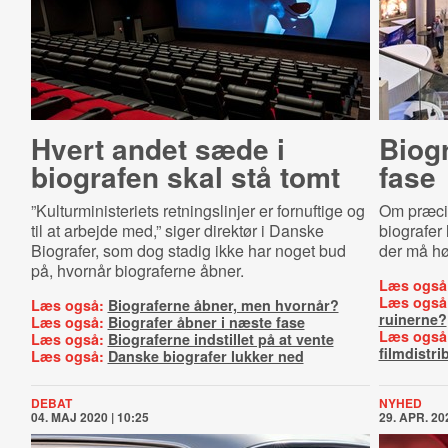
Hvert andet sæde i
Biogr
biografen skal stå tomt
fase
”Kulturministeriets retningslinjer er fornuftige og
Om præcis
til at arbejde med,” siger direktør i Danske
biografer
Biografer, som dog stadig ikke har noget bud
der må hø
på, hvornår biograferne åbner.
Læs også
Læs også
Læs også:
Biograferne åbner, men hvornår?
ruinerne?
Læs også:
Biografer åbner i næste fase
Læs også
Læs også:
Biograferne indstillet på at vente
filmdistri
Læs også:
Danske biografer lukker ned
DEBAT
NYHED
04. MAJ 2020 | 10:25
29. APR. 202