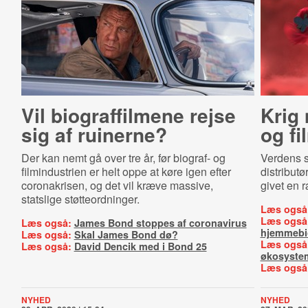
Vil biograffilmene rejse
Krig
sig af ruinerne?
og fil
Der kan nemt gå over tre år, før biograf- og
Verdens s
filmindustrien er helt oppe at køre igen efter
distribut
coronakrisen, og det vil kræve massive,
givet en r
statslige støtteordninger.
Læs også
Læs også
Læs også:
James Bond stoppes af coronavirus
hjemmebi
Læs også:
Skal James Bond dø?
Læs også
Læs også:
David Dencik med i Bond 25
økosyste
Læs også
NYHED
NYHED