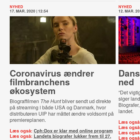
NYHED
NYHED
17. MAR. 2020 | 12:54
12. MAR. 20
Coronavirus ændrer
Dans
filmbranchens
ned
økosystem
”Det vigti
siger land
Biograffilmen
The Hunt
bliver sendt ud direkte
Biografer,
på streaming i både USA og Danmark, hvor
landet.
distributøren UIP har måttet ændre voldsomt på
premiereplanen.
Læs også
Læs også
Læs også:
Cph:Dox er klar med online program
Læs også
Læs også:
Landets biografer lukker frem til 27.
Læs også