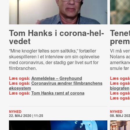
Tom Hanks i cor­o­na-​hel­
Tenet
ve­det
prem
”Mine knogler føltes som saltkiks,” fortæller
Vi må ven
skuespilleren i et interview om sin oplevelse
Nolans a
med coronavirus, der stadig gør livet surt for
amerikaner
filmbranchen.
smule før 
Læs også:
Anmeldelse – Greyhound
Læs også
Læs også:
Coronavirus ændrer filmbranchens
Læs også
økosystem
biografen
Læs også:
Tom Hanks ramt af corona
Læs også
Læs også
NYHED
NYHED
22. MAJ 2020 | 11:25
08. MAJ 202