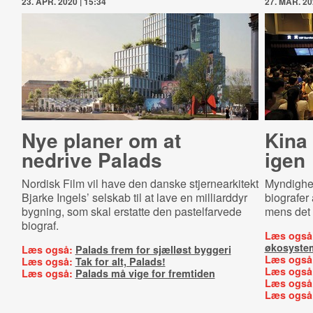
23. APR. 2020 | 15:34
27. MAR. 20
Nye planer om at
Kina 
nedrive Palads
igen
Nordisk Film vil have den danske stjernearkitekt
Myndighed
Bjarke Ingels’ selskab til at lave en milliarddyr
biografer
bygning, som skal erstatte den pastelfarvede
mens det 
biograf.
Læs også
økosyste
Læs også:
Palads frem for sjælløst byggeri
Læs også
Læs også:
Tak for alt, Palads!
Læs også
Læs også:
Palads må vige for fremtiden
Læs også
Læs også