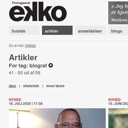
forside
artikler
anmeldelser
blogs
Du er her:
Artikler
Artikler
For tag: biograf
41 - 50 ud af 59
dato
|
alfabetisk
|
mest læste
NYHED
NYHED
16. JULI 2020 | 17:38
15. JUNI 202