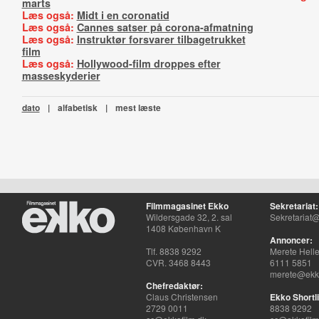
marts
Læs også:
Midt i en coronatid
Læs også:
Cannes satser på corona-afmatning
Læs også:
Instruktør forsvarer tilbagetrukket
film
Læs også:
Hollywood-film droppes efter
masseskyderier
dato
|
alfabetisk
|
mest læste
Filmmagasinet Ekko
Sekretariat:
Wildersgade 32, 2. sal
Sekretariat@
1408 København K
Annoncer:
Tlf. 8838 9292
Merete Hell
CVR. 3468 8443
6111 5851
merete@ekko
Chefredaktør:
Claus Christensen
Ekko Shortli
2729 0011
8838 9292