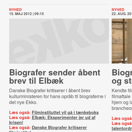
NYHED
NYHED
15. MAJ 2012 | 09:15
22. AUG. 20
Biografer sender åbent
Biogr
brev til Elbæk
og st
Danske Biografer kritiserer i åbent brev
Kendte fi
kulturministeren for hans opråb til biograferne i
filmaftal
det nye Ekko.
hjem og l
brancheor
Læs også:
Filminstituttet vil gå i tænkeboks
Læs også:
Elbæk: Eksperimenter jer ud af
Læs også
krisen!
Læs også
Læs også:
Danske Biografer kritiserer
talentord