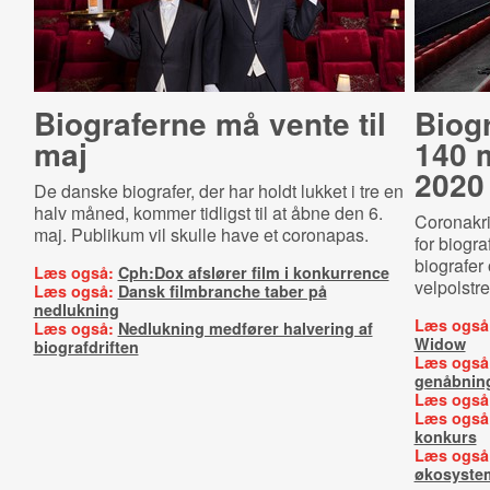
Biograferne må vente til
Biogr
maj
140 m
2020
De danske biografer, der har holdt lukket i tre en
halv måned, kommer tidligst til at åbne den 6.
Coronakri
maj. Publikum vil skulle have et coronapas.
for biogra
biografer 
Læs også:
Cph:Dox afslører film i konkurrence
velpolstr
Læs også:
Dansk filmbranche taber på
nedlukning
Læs også
Læs også:
Nedlukning medfører halvering af
Widow
biografdriften
Læs også
genåbnin
Læs også
Læs også
konkurs
Læs også
økosyste