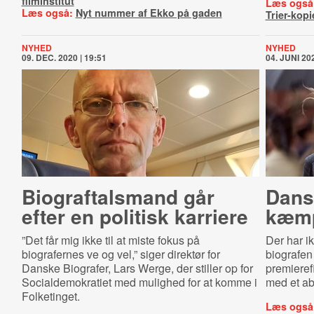
filminstitut
Læs også
Læs også:
Nyt nummer af Ekko på gaden
Trier-kopi
NYHED
NYHED
09. DEC. 2020 | 19:51
04. JUNI 202
Bi­o­graf­tals­mand går
Dans
efter en politisk karriere
kæmp
”Det får mig ikke til at miste fokus på
Der har i
biografernes ve og vel,” siger direktør for
biografen
Danske Biografer, Lars Werge, der stiller op for
premieref
Socialdemokratiet med mulighed for at komme i
med et a
Folketinget.
Læs også