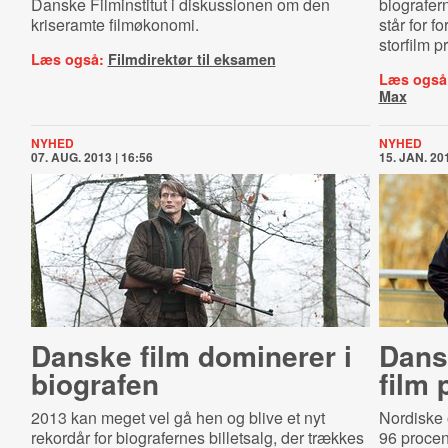
Danske Filminstitut i diskussionen om den
biografern
kriseramte filmøkonomi.
står for f
storfilm 
Læs også:
Filmdirektør til eksamen
Læs også
Max
NYHED
NYHED
07. AUG. 2013 | 16:56
15. JAN. 201
Danske film dominerer i
Dans
biografen
film 
2013 kan meget vel gå hen og blive et nyt
Nordiske 
rekordår for biografernes billetsalg, der trækkes
96 procen