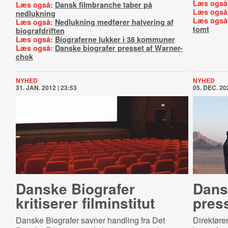
Læs også
Læs også:
Dansk filmbranche taber på
Læs også
nedlukning
Læs også
Læs også:
Nedlukning medfører halvering af
tomt
biografdriften
Læs også:
Biograferne lukker i 38 kommuner
Læs også:
Danske biografer presset af Warner-
chok
NYHED
NYHED
31. JAN. 2012 | 23:53
05. DEC. 202
Danske Biografer
Dans
kritiserer filminstitut
pres
Danske Biografer savner handling fra Det
Direktøre