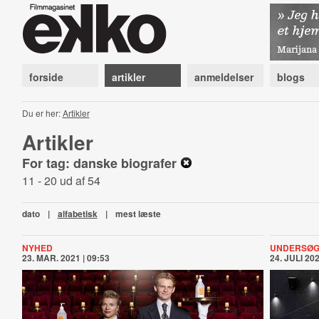
forside
artikler
anmeldelser
blogs
Du er her:
Artikler
Artikler
For tag: danske biografer
11 - 20 ud af 54
dato
|
alfabetisk
|
mest læste
NYHED
UNDERSØG
23. MAR. 2021 | 09:53
24. JULI 202