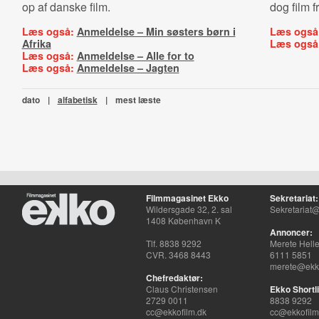
op af danske film.
dog film f
Læs også:
Anmeldelse – Min søsters børn i
Læs også
Afrika
Læs også
Læs også:
Anmeldelse – Alle for to
Læs også:
Anmeldelse – Jagten
dato
|
alfabetisk
|
mest læste
Filmmagasinet Ekko
Sekretariat:
Wildersgade 32, 2. sal
Sekretariat@
1408 København K
Annoncer:
Tlf. 8838 9292
Merete Hell
CVR. 3468 8443
6111 5851
merete@ekko
Chefredaktør:
Claus Christensen
Ekko Shortli
2729 0011
8838 9292
cc@ekkofilm.dk
cc@ekkofilm