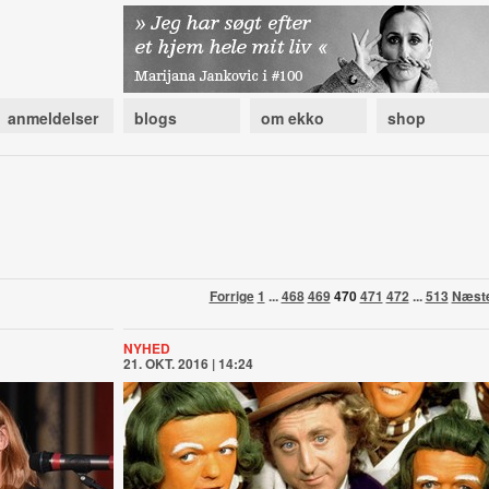
anmeldelser
blogs
om ekko
shop
Forrige
1
...
468
469
470
471
472
...
513
Næst
NYHED
21. OKT. 2016 | 14:24