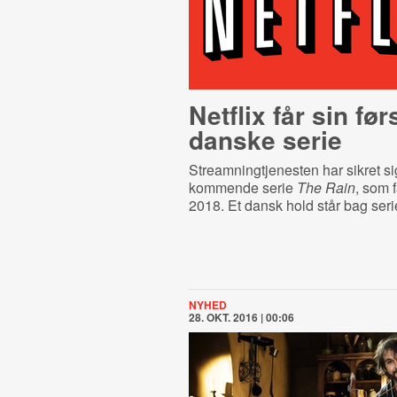
Netflix får sin før
danske serie
Streamningtjenesten har sikret s
kommende serie
The Rain
, som f
2018. Et dansk hold står bag seri
NYHED
28. OKT. 2016 | 00:06