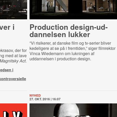
ver i
Production de­sign-​ud­
dan­nel­sen lukker
”Vi risikerer, at danske film og tv-serier bliver
kedeligere at se på i fremtiden,” siger filmrektor
krasov, der for
Vinca Wiedemann om lukningen af
ng med at lave
uddannelsen i production design.
Magnitsky Act
.
redsen i
kontroversielle
NYHED
27. OKT. 2016 | 16:07