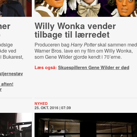
ner
Willy Wonka vender
e
tilbage til lærredet
rudsige
Produceren bag
Harry Potter
skal sammen med
 Ade ved
Warner Bros. lave en ny film om Willy Wonka,
i Bukarest,
som Gene Wilder gjorde kendt i 70’erne.
Læs også:
Skuespilleren Gene Wilder er død
jernestøv
 aften!
r
NYHED
25. OKT. 2016 | 07:39