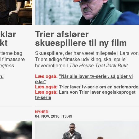
klar
Trier afslører
kt
skuespillere til ny film
tterne bag
Skuespillere, der har været milepæle i Lars von
 filmatisere
Triers tidlige filmiske udvikling, skal spille
ngines
.
hovedrollerne i
The House That Jack Built
.
n:
Læs også:
”Når alle laver tv-serier, så gider vi
ikke”
Læs også:
Trier laver tv-serie om en seriemorde
Læs også:
Lars von Trier laver engelsksproget
tv-serie
NYHED
04. NOV. 2016 | 13:49