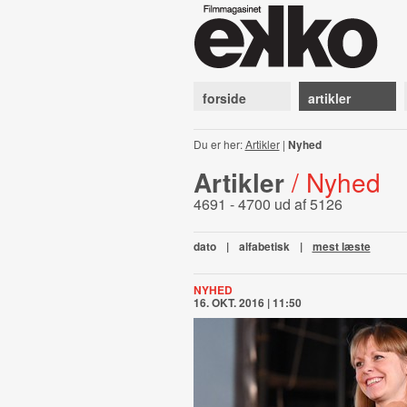
forside
artikler
Du er her:
Artikler
|
Nyhed
Artikler
/ Nyhed
4691 - 4700 ud af 5126
dato
|
alfabetisk
|
mest læste
NYHED
16. OKT. 2016 | 11:50