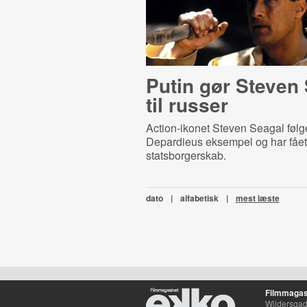
Putin gør Steven
til russer
Action-ikonet Steven Seagal følg
Depardieus eksempel og har fået t
statsborgerskab.
dato
|
alfabetisk
|
mest læste
Filmmagas
Wildersgade