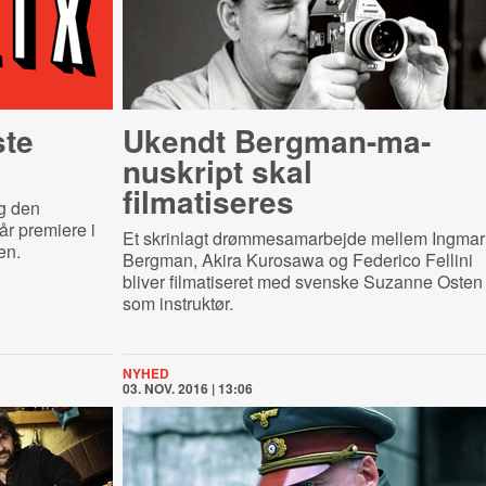
ste
Ukendt Berg­man-​ma­
nuskript skal
filmatiseres
ig den
år premiere i
Et skrinlagt drømmesamarbejde mellem Ingmar
en.
Bergman, Akira Kurosawa og Federico Fellini
bliver filmatiseret med svenske Suzanne Osten
som instruktør.
NYHED
03. NOV. 2016 | 13:06