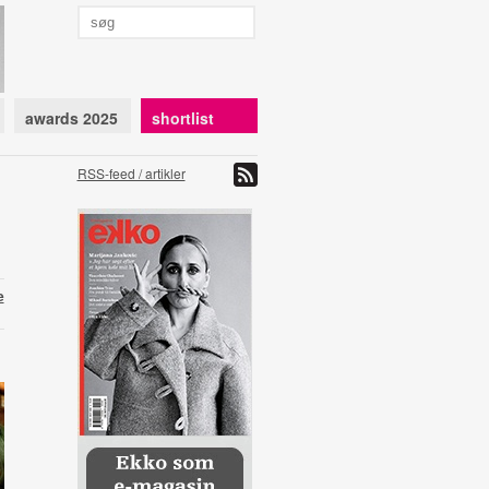
awards 2025
shortlist
RSS-feed / artikler
e