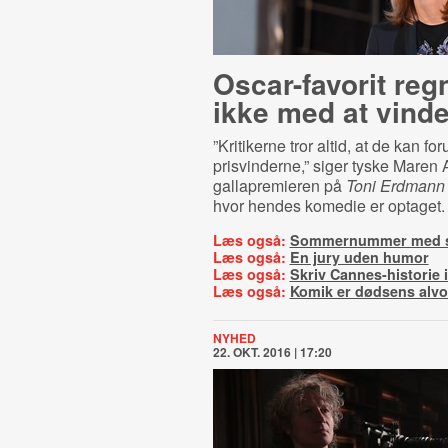
Oscar-favorit reg
ikke med at vind
”Kritikerne tror altid, at de kan fo
prisvinderne,” siger tyske Maren
gallapremieren på
Toni Erdmann
hvor hendes komedie er optaget.
Læs også:
Sommernummer med st
Læs også:
En jury uden humor
Læs også:
Skriv Cannes-historie i
Læs også:
Komik er dødsens alvo
NYHED
22. OKT. 2016 | 17:20