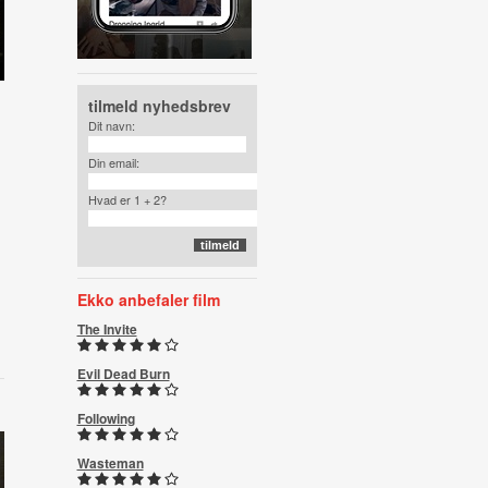
tilmeld nyhedsbrev
Dit navn:
Din email:
Hvad er 1 + 2?
Ekko anbefaler film
The Invite
Evil Dead Burn
Following
Wasteman