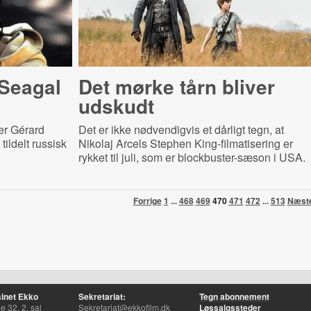
 Seagal
Det mørke tårn bliver
udskudt
er Gérard
Det er ikke nødvendigvis et dårligt tegn, at
ildelt russisk
Nikolaj Arcels Stephen King-filmatisering er
rykket til juli, som er blockbuster-sæson i USA.
Forrige
1
...
468
469
470
471
472
...
513
Næst
inet Ekko
Sekretariat:
Tegn abonnement
 32, 2. sal
Sekretariat@ekkofilm.dk
Løssalgssteder