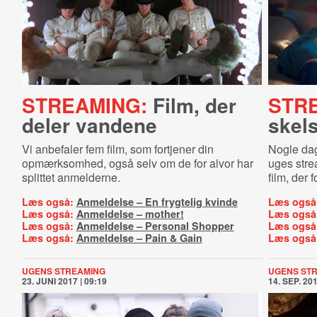
STREAMING:
Film, der
STR
deler vandene
skel
Vi anbefaler fem film, som fortjener din
Nogle dag
opmærksomhed, også selv om de for alvor har
uges stre
splittet anmelderne.
film, der 
Læs også:
Anmeldelse – En frygtelig kvinde
Læs også
Læs også:
Anmeldelse – mother!
Læs også
Læs også:
Anmeldelse – Personal Shopper
Læs også
Læs også:
Anmeldelse – Pain & Gain
Læs også
UGENS STREAMING
UGENS ST
23. JUNI 2017 | 09:19
14. SEP. 201