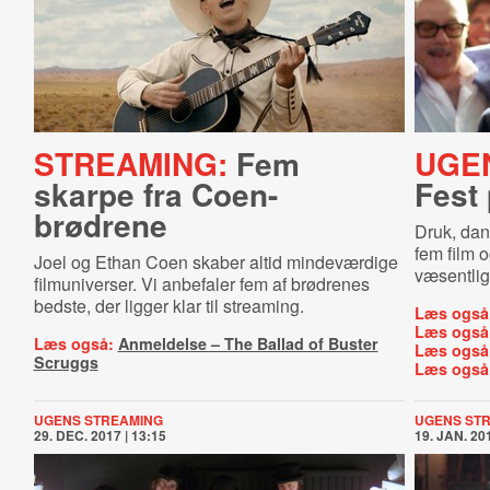
STREAMING:
Fem
UGE
skarpe fra Coen-
Fest 
brødrene
Druk, dan
fem film o
Joel og Ethan Coen skaber altid mindeværdige
væsentlig 
filmuniverser. Vi anbefaler fem af brødrenes
bedste, der ligger klar til streaming.
Læs også
Læs også
Læs også:
Anmeldelse – The Ballad of Buster
Læs også
Scruggs
Læs også
UGENS STREAMING
UGENS ST
29. DEC. 2017 | 13:15
19. JAN. 201