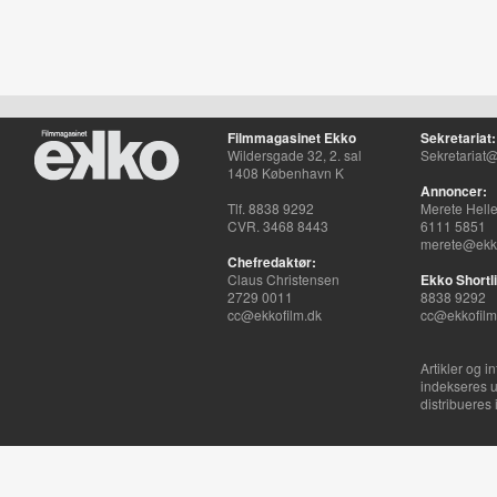
Filmmagasinet Ekko
Sekretariat:
Wildersgade 32, 2. sal
Sekretariat@
1408 København K
Annoncer:
Tlf. 8838 9292
Merete Hell
CVR. 3468 8443
6111 5851
merete@ekko
Chefredaktør:
Claus Christensen
Ekko Shortli
2729 0011
8838 9292
cc@ekkofilm.dk
cc@ekkofilm
Artikler og i
indekseres u
distribueres