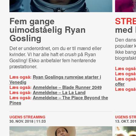
Fem gange
STR
uimodståelig Ryan
med 
Gosling
Den dansk
populær k
Det er underordnet, om du er til mænd eller
ikke bang
kvinder. Vi har alle haft et
crush
på Ryan
biografak
Gosling! Ekko anbefaler fem henførende
præstationer.
Læs også
Læs også
Læs også:
Ryan Goslings rumrejse starter i
Læs også
Venedig
offer
Læs også:
Anmeldelse – Blade Runner 2049
Læs også
Læs også:
Anmeldelse – La La Land
Læs også:
Anmeldelse – The Place Beyond the
Pines
UGENS STREAMING
UGENS ST
30. NOV. 2018 | 11:33
13. OKT. 201