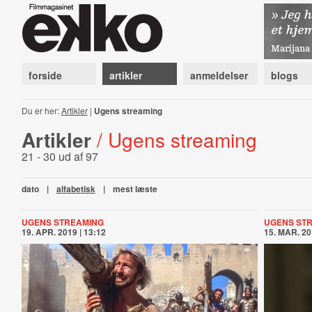
forside
artikler
anmeldelser
blogs
Du er her:
Artikler
|
Ugens streaming
Artikler
/ Ugens streaming
21 - 30 ud af 97
dato
|
alfabetisk
|
mest læste
UGENS STREAMING
UGENS ST
19. APR. 2019 | 13:12
15. MAR. 20