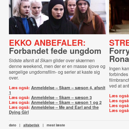
EKKO ANBEFALER:
STR
Forbandet fede ungdom
Forr
Ron
Sidste afsnit af
Skam
glider over skærmen
denne weekend, men der er en masse sjove og
Ingen kan
sørgelige ungdomsfilm- og serier at kaste sig
forbindes 
over.
filmbranc
ved at an
Læs også:
Anmeldelse – Skam – sæson 4, afsnit
1
Læs også
Læs også:
Anmeldelse – Skam – sæson 3
Læs også
Læs også:
Anmeldelse – Skam – sæson 1 og 2
Læs også
Læs også:
Anmeldelse – Me and Earl and the
Læs også
Dying Girl
dato
|
alfabetisk
|
mest læste