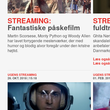
STREAMING:
STR
Fantastiske påskefilm
fuldt
Martin Scorsese, Monty Python og Woody Allen
Ghita Nørb
har lavet forrygende mesterværker, der med
skandalei
humor og blodig alvor foregår under den kristne
anbefaler
højtid.
Danmarks 
Læs også
Læs også
UGENS STREAMING
UGENS ST
26. OKT. 2018 | 15:18
01. FEB. 201