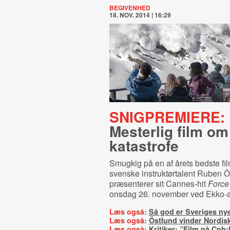
BEGIVENHED
18. NOV. 2014 | 16:29
SNIGPREMIERE:
Mesterlig film om 
ka­ta­stro­fe
Smugkig på en af årets bedste fil
svenske instruktørtalent Ruben Ö
præsenterer sit Cannes-hit
Force
onsdag 26. november ved Ekko-
Læs også:
Så god er Sveriges ny
Læs også:
Östlund vinder Nordis
Læs også:
Kritiker: ”Film på Cph: