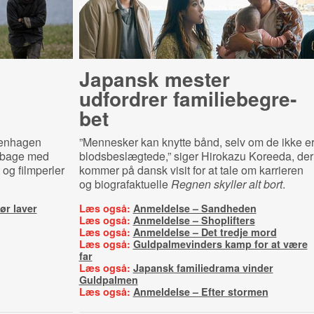
Japansk mester
udfordrer fa­mi­lie­be­gre­
bet
penhagen
”Mennesker kan knytte bånd, selv om de ikke e
ilbage med
blodsbeslægtede,” siger Hirokazu Koreeda, der
og filmperler
kommer på dansk visit for at tale om karrieren
og biografaktuelle
Regnen skyller alt bort
.
ør laver
Læs også:
Anmeldelse – Sandheden
Læs også:
Anmeldelse – Shoplifters
Læs også:
Anmeldelse – Det tredje mord
Læs også:
Guldpalmevinders kamp for at være
far
Læs også:
Japansk familiedrama vinder
Guldpalmen
Læs også:
Anmeldelse – Efter stormen