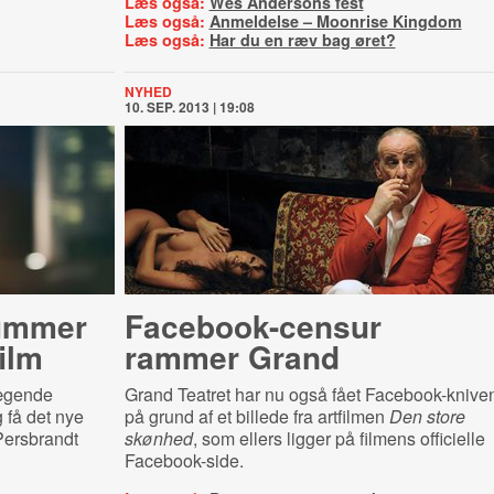
Læs også:
Wes Andersons fest
Læs også:
Anmeldelse – Moonrise Kingdom
Læs også:
Har du en ræv bag øret?
NYHED
10. SEP. 2013 | 19:08
nummer
Face­book-​cen­sur
ilm
rammer Grand
vægende
Grand Teatret har nu også fået Facebook-knive
 få det nye
på grund af et billede fra artfilmen
Den store
Persbrandt
skønhed
, som ellers ligger på filmens officielle
Facebook-side.