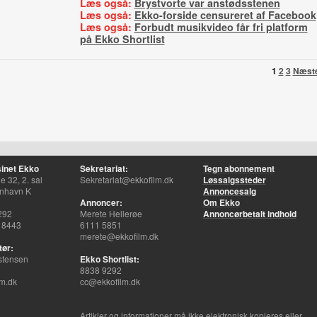
Læs også:
Brystvorte var anstødsstenen
Læs også:
Ekko-forside censureret af Facebook
Læs også:
Forbudt musikvideo får fri platform
på Ekko Shortlist
1
2
3
Næst
inet Ekko
Sekretariat:
Tegn abonnement
 32, 2. sal
Sekretariat@ekkofilm.dk
Løssalgssteder
nhavn K
Annoncesalg
Annoncer:
Om Ekko
292
Merete Hellerøe
Annoncørbetalt indhold
 8443
6111 5851
merete@ekkofilm.dk
tør:
stensen
Ekko Shortlist:
8838 9292
m.dk
cc@ekkofilm.dk
Artikler og informationer må ikke elektronisk kopieres eller