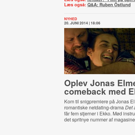
Læs også:
Q&A: Ruben Östlund
NYHED
20. JUNI 2014 | 18:06
Oplev Jonas Elm
comeback med E
Kom til snigpremiere på Jonas El
romantiske netdating-drama
Det 
får fem stjerner i Ekko. Mød instr
det spritnye nummer af magasine