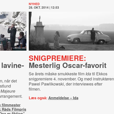
NYHED
28. OKT. 2014 | 12:53
SNIGPREMIERE:
lavi­ne­
Mesterlig Oscar-favorit
Se årets måske smukkeste film
Ida
til Ekkos
snigpremiere 4. november. Og mød instruktøren
m, når det
Pawel Pawlikowski, der interviewes efter
stlund
filmen.
 Majeure
arrangement.
Læs også:
Anmeldelse – Ida
e filmmester
k Råds Filmpris
Dox er fiktion”