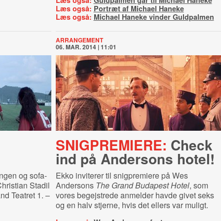
Læs også:
Guldpalmen går til Michael Haneke
Læs også:
Portræt af Michael Haneke
Læs også:
Michael Haneke vinder Guldpalmen
ARRANGEMENT
06. MAR. 2014 | 11:01
SNIGPREMIERE:
Check
ind på Andersons hotel!
gen og sofa-
Ekko inviterer til snigpremiere på Wes
hristian Stadil
Andersons
The Grand Budapest Hotel
, som
nd Teatret 1. –
vores begejstrede anmelder havde givet seks
og en halv stjerne, hvis det ellers var muligt.