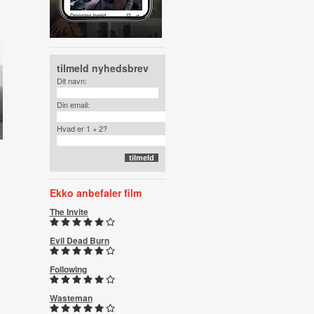
tilmeld nyhedsbrev
Dit navn:
Din email:
Hvad er 1 + 2?
Ekko anbefaler film
The Invite
Evil Dead Burn
Following
Wasteman