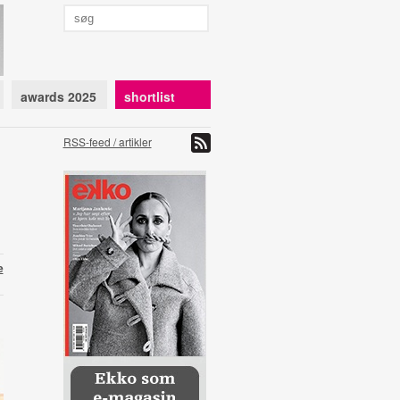
awards 2025
shortlist
RSS-feed / artikler
e