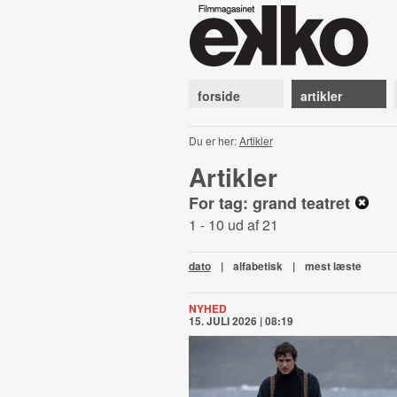
forside
artikler
Du er her:
Artikler
Artikler
For tag: grand teatret
1 - 10 ud af 21
dato
|
alfabetisk
|
mest læste
NYHED
15. JULI 2026 | 08:19