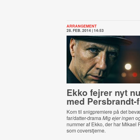
ARRANGEMENT
28. FEB. 2014 | 14:53
Ekko fejrer nyt 
med Pers­brandt-​f
Kom til snigpremiere på det be
far/datter-drama
Mig ejer ingen
og
nummer af Ekko, der har Mikael 
som coverstjerne.