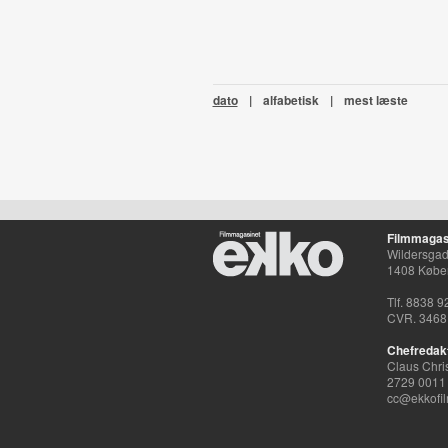
dato
|
alfabetisk
|
mest læste
Filmmagas
Wildersgade
1408 Købe
Tlf. 8838 9
CVR. 3468
Chefredak
Claus Chri
2729 0011
cc@ekkofil