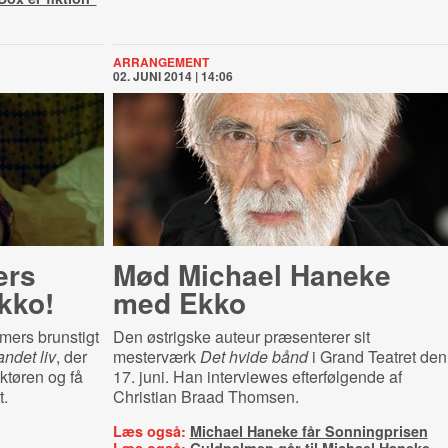
ARRANGEMENT
02. JUNI 2014 | 14:06
ers
Mød Michael Haneke
kko!
med Ekko
mers brunstigt
Den østrigske auteur præsenterer sit
andet liv
, der
mesterværk
Det hvide bånd
i Grand Teatret den
uktøren og få
17. juni. Han interviewes efterfølgende af
t.
Christian Braad Thomsen.
Læs også:
Michael Haneke får Sonningprisen