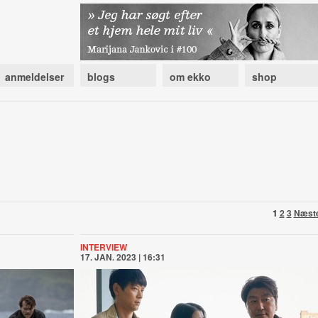
anmeldelser
blogs
om ekko
shop
1
2
3
Næst
INTERVIEW
17. JAN. 2023 | 16:31