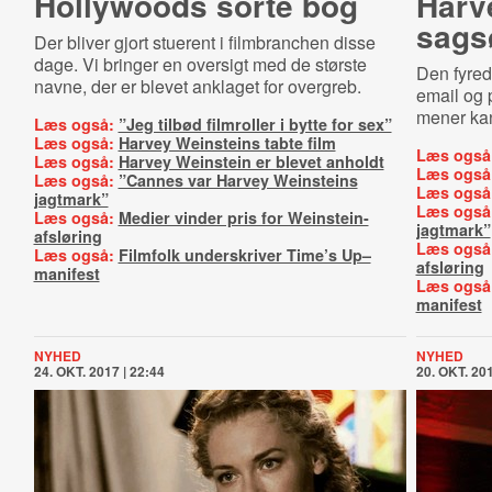
Hollywoods sorte bog
Harv
sags
Der bliver gjort stuerent i filmbranchen disse
dage. Vi bringer en oversigt med de største
Den fyred
navne, der er blevet anklaget for overgreb.
email og 
mener kan
Læs også:
”Jeg tilbød filmroller i bytte for sex”
Læs også:
Harvey Weinsteins tabte film
Læs også
Læs også:
Harvey Weinstein er blevet anholdt
Læs også
Læs også:
”Cannes var Harvey Weinsteins
Læs også
jagtmark”
Læs også
Læs også:
Medier vinder pris for Weinstein-
jagtmark”
afsløring
Læs også
Læs også:
Filmfolk underskriver Time’s Up–
afsløring
manifest
Læs også
manifest
NYHED
NYHED
24. OKT. 2017 | 22:44
20. OKT. 201