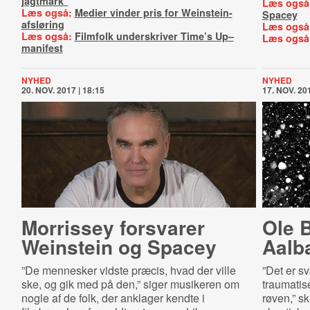
jagtmark”
Læs også
Læs også:
Medier vinder pris for Weinstein-
Spacey
afsløring
Læs også
Læs også:
Filmfolk underskriver Time’s Up–
Læs også
manifest
NYHED
NYHED
20. NOV. 2017 | 18:15
17. NOV. 201
Morrissey forsvarer
Ole 
Weinstein og Spacey
Aalb
”De mennesker vidste præcis, hvad der ville
”Det er sv
ske, og gik med på den,” siger musikeren om
traumatise
nogle af de folk, der anklager kendte i
røven,” sk