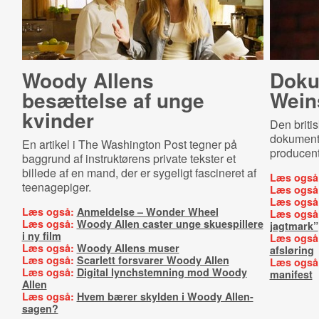
Woody Allens
Doku
besættelse af unge
Weins
kvinder
Den briti
dokumenta
En artikel i The Washington Post tegner på
producent
baggrund af instruktørens private tekster et
billede af en mand, der er sygeligt fascineret af
Læs også
teenagepiger.
Læs også
Læs også
Læs også:
Anmeldelse – Wonder Wheel
Læs også
Læs også:
Woody Allen caster unge skuespillere
jagtmark”
i ny film
Læs også
Læs også:
Woody Allens muser
afsløring
Læs også:
Scarlett forsvarer Woody Allen
Læs også
Læs også:
Digital lynchstemning mod Woody
manifest
Allen
Læs også:
Hvem bærer skylden i Woody Allen-
sagen?