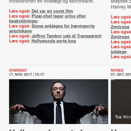
filmbranchen for voldtægt og sexchikane.
skeptisk 
Harvey We
Læs også:
Det var en vovet film
Læs også:
Pixar-chef tager orlov efter
Læs også
beskyldninger
Læs også
Læs også:
Stone anklages for hævngerrig
Zentropa
sexchikane
Læs også
Læs også:
Jeffrey Tambor ude af Transparent
Zentropa
Læs også:
Hollywoods sorte bog
Læs også
Læs også
julelege
Læs også
OVERSIGT
NYHED
17. NOV. 2017 | 10:17
27. OKT. 201