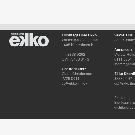
Filmmagasinet Ekko
Sekretariat:
Wildersgade 32, 2. sal
Sekretariat@
1408 København K
Annoncer:
Tlf. 8838 9292
Merete Hell
CVR. 3468 8443
6111 5851
merete@ekko
Chefredaktør:
Claus Christensen
Ekko Shortli
2729 0011
8838 9292
cc@ekkofilm.dk
cc@ekkofilm
Artikler og i
indekseres u
distribueres