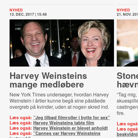
NYHED
NYHED
13. DEC. 2017 | 15:48
21. NOV. 201
Harvey Weinsteins
Ston
mange medløbere
hævn
New York Times undersøger, hvordan Harvey
”Tag mig,
Weinstein i årtier kunne begå sine påståede
skuespill
overgreb på kvinder, uden at nogen skred ind.
castingen
fire.
Læs også:
”Jeg tilbød filmroller i bytte for sex”
Læs også:
Harvey Weinsteins tabte film
Læs også
Læs også:
Harvey Weinstein er blevet anholdt
Læs også
Læs også:
”Cannes var Harvey Weinsteins
beskyldni