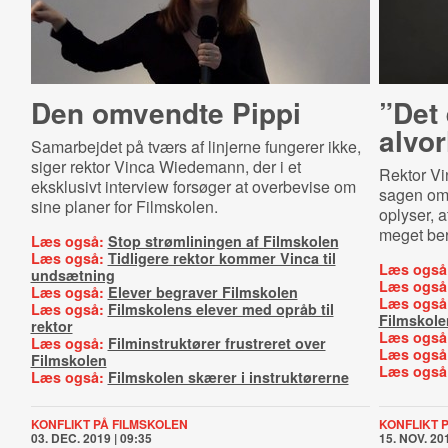
Den omvendte Pippi
”Det
alvor
Samarbejdet på tværs af linjerne fungerer ikke,
siger rektor Vinca Wiedemann, der i et
Rektor Vi
eksklusivt interview forsøger at overbevise om
sagen om
sine planer for Filmskolen.
oplyser, 
meget ber
Læs også:
Stop strømliningen af Filmskolen
Læs også:
Tidligere rektor kommer Vinca til
Læs også
undsætning
Læs også
Læs også:
Elever begraver Filmskolen
Læs også
Læs også:
Filmskolens elever med opråb til
Filmskole
rektor
Læs også
Læs også:
Filminstruktører frustreret over
Læs også
Filmskolen
Læs også
Læs også:
Filmskolen skærer i instruktørerne
KONFLIKT PÅ FILMSKOLEN
KONFLIKT 
03. DEC. 2019 | 09:35
15. NOV. 201