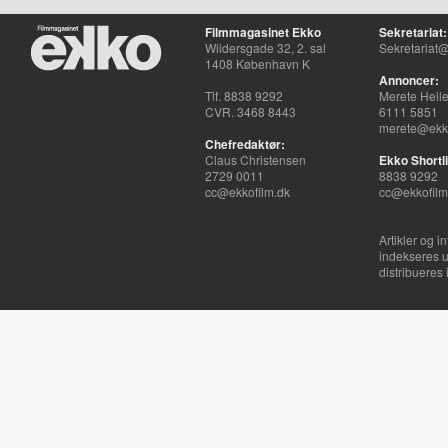
Filmmagasinet Ekko
Sekretariat:
Wildersgade 32, 2. sal
Sekretariat@
1408 København K
Annoncer:
Tlf. 8838 9292
Merete Hell
CVR. 3468 8443
6111 5851
merete@ekko
Chefredaktør:
Claus Christensen
Ekko Shortli
2729 0011
8838 9292
cc@ekkofilm.dk
cc@ekkofilm
Artikler og i
indekseres u
distribueres