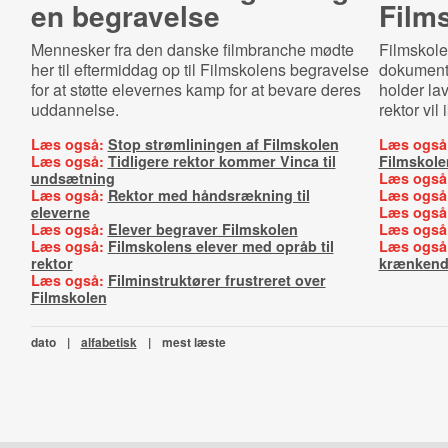
en begravelse
Film
Mennesker fra den danske filmbranche mødte
Filmskole
her til eftermiddag op til Filmskolens begravelse
dokumenta
for at støtte elevernes kamp for at bevare deres
holder lav
uddannelse.
rektor vil
Læs også:
Stop strømliningen af Filmskolen
Læs også
Læs også:
Tidligere rektor kommer Vinca til
Filmskole
undsætning
Læs også
Læs også:
Rektor med håndsrækning til
Læs også
eleverne
Læs også
Læs også:
Elever begraver Filmskolen
Læs også
Læs også:
Filmskolens elever med opråb til
Læs også
rektor
krænkend
Læs også:
Filminstruktører frustreret over
Filmskolen
dato
|
alfabetisk
|
mest læste