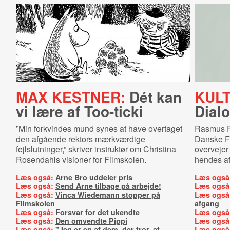
MAX KESTNER:
Dét kan
KULT
vi lære af Too-ticki
Dialo
”Min forkvindes mund synes at have overtaget
Rasmus P
den afgående rektors mærkværdige
Danske F
fejlslutninger,” skriver instruktør om Christina
overvejer 
Rosendahls visioner for Filmskolen.
hendes a
Læs også:
Arne Bro uddeler pris
Læs også
Læs også:
Send Arne tilbage på arbejde!
Læs også
Læs også:
Vinca Wiedemann stopper på
Læs også
Filmskolen
afgang
Læs også:
Forsvar for det ukendte
Læs også
Læs også:
Den omvendte Pippi
Læs også
Læs også:
"Jeg er en af dem, der tror, at
Læs også