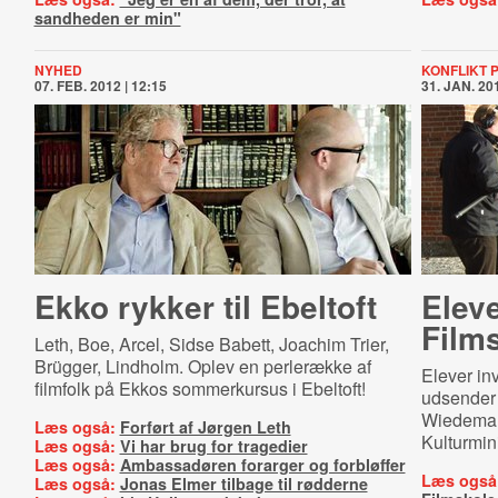
sandheden er min"
NYHED
KONFLIKT 
07. FEB. 2012 | 12:15
31. JAN. 201
Ekko rykker til Ebeltoft
Elev
Film
Leth, Boe, Arcel, Sidse Babett, Joachim Trier,
Brügger, Lindholm. Oplev en perlerække af
Elever inv
filmfolk på Ekkos sommerkursus i Ebeltoft!
udsender e
Wiedemann
Læs også:
Forført af Jørgen Leth
Kulturmini
Læs også:
Vi har brug for tragedier
Læs også:
Ambassadøren forarger og forbløffer
Læs også
Læs også:
Jonas Elmer tilbage til rødderne