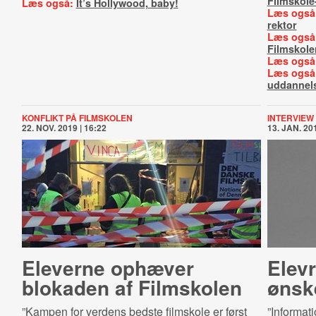
Filmskole
Læs også:
It’s Hollywood, baby!
Læs også
rektor
Læs også
Filmskole
Læs også
Læs også
uddannel
KONFLIKT PÅ FILMSKOLEN
INTERVIEW
22. NOV. 2019 | 16:22
13. JAN. 201
Eleverne ophæver
Elev­
blokaden af Filmskolen
ønsk
”Kampen for verdens bedste filmskole er først
”Informat