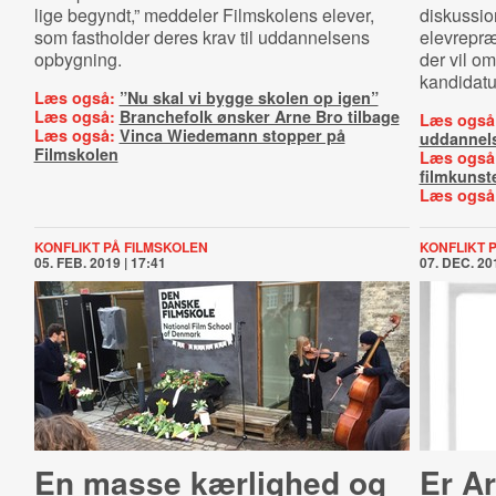
lige begyndt,” meddeler Filmskolens elever,
diskussio
som fastholder deres krav til uddannelsens
elevrepr
opbygning.
der vil o
kandidat
Læs også:
”Nu skal vi bygge skolen op igen”
Læs også:
Branchefolk ønsker Arne Bro tilbage
Læs også
Læs også:
Vinca Wiedemann stopper på
uddannel
Filmskolen
Læs også
filmkunst
Læs også
KONFLIKT PÅ FILMSKOLEN
KONFLIKT 
05. FEB. 2019 | 17:41
07. DEC. 201
En masse kærlighed og
Er A