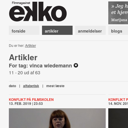
forside
artikler
anmeldelser
blogs
Du er her:
Artikler
Artikler
For tag: vinca wiedemann
11 - 20 ud af 63
dato
|
alfabetisk
|
mest læste
KONFLIKT PÅ FILMSKOLEN
KONFLIKT 
13. FEB. 2019 | 23:53
14. NOV. 201