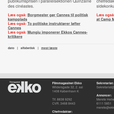
publikumsprisen i parallelsektionen Quinzaine
chefredakt
des cinéastes.
sidekonku
Læs også:
Borgmester gør Cannes til politisk
Læs også
kampplads
at Camp 
Læs også:
To politiske instruktører løfter
Cannes
Læs også:
Mungiu imponerer Ekkos Cannes-
kritikere
dato
|
alfabetisk
|
mest læste
Filmmagasinet Ekko
Sekretariat:
Wildersgade 32, 2. sal
Sekretariat@
1408 København K
Annoncer:
Tlf. 8838 9292
Merete Hell
CVR. 3468 8443
6111 5851
merete@ekko
Chefredaktør: