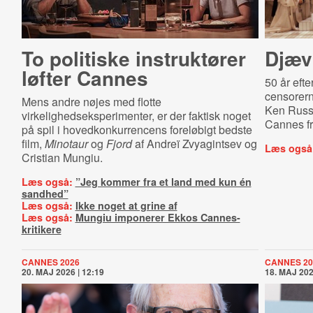
To politiske instruktører
Djævl
løfter Cannes
50 år efte
censorerne
Mens andre nøjes med flotte
Ken Russ
virkelighedseksperimenter, er der faktisk noget
Cannes fr
på spil i hovedkonkurrencens foreløbigt bedste
film,
Minotaur
og
Fjord
af Andreï Zvyagintsev og
Læs også
Cristian Mungiu.
Læs også:
”Jeg kommer fra et land med kun én
sandhed”
Læs også:
Ikke noget at grine af
Læs også:
Mungiu imponerer Ekkos Cannes-
kritikere
CANNES 2026
CANNES 20
20. MAJ 2026 | 12:19
18. MAJ 202