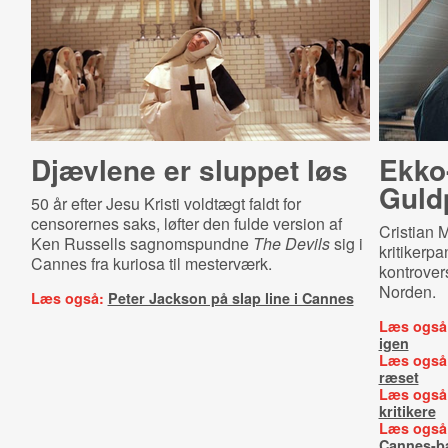
Djævlene er sluppet løs
Ekko
Guld­
50 år efter Jesu Kristi voldtægt faldt for
censorernes saks, løfter den fulde version af
Cristian 
Ken Russells sagnomspundne
The Devils
sig i
kritikerpa
Cannes fra kuriosa til mesterværk.
kontrover
Norden.
Læs også:
Peter Jackson på slap line i Cannes
Læs også
igen
Læs også
ræset
Læs også
kritikere
Læs også
Cannes-b