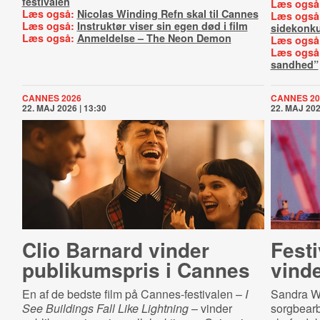
festivalen
Læs også
Læs også:
Nicolas Winding Refn skal til Cannes
Læs også
Læs også:
Instruktør viser sin egen død i film
sidekonk
Læs også:
Anmeldelse – The Neon Demon
Læs også
Læs også
sandhed”
CANNES 2026
CANNES 20
22. MAJ 2026 | 13:30
22. MAJ 202
Clio Barnard vinder
Festi
publikumspris i Cannes
vinde
En af de bedste film på Cannes-festivalen –
I
Sandra Wo
See Buildings Fall Like Lightning
– vinder
sorgbearb