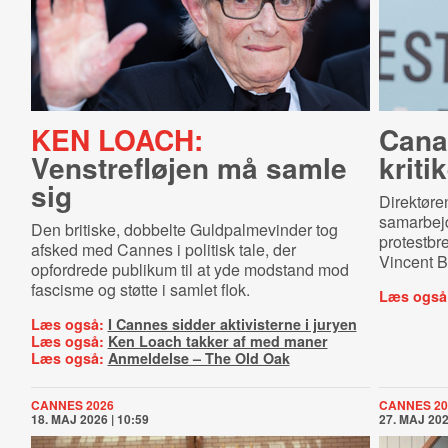
KEN LOACH:
Canal
Venstrefløjen må samle
kriti
sig
Direktøren
samarbejd
Den britiske, dobbelte Guldpalmevinder tog
protestbre
afsked med Cannes i politisk tale, der
Vincent B
opfordrede publikum til at yde modstand mod
fascisme og støtte i samlet flok.
Læs også
Læs også:
I Cannes sidder aktivisterne i juryen
Læs også:
Ken Loach takker af med maner
Læs også:
Anmeldelse – The Old Oak
CANNES 2026
CANNES 20
18. MAJ 2026 | 10:59
27. MAJ 202