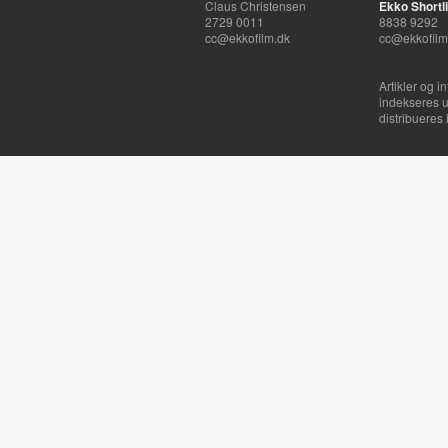
Claus Christensen
Ekko Shortli
2729 0011
8838 9292
cc@ekkofilm.dk
cc@ekkofilm
Artikler og i
indekseres u
distribueres