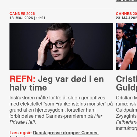
CANNES 2026
CANNES 20
18. MAJ 2026 | 11:21
23. MAJ 202
REFN:
Jeg var død i en
Crist
halv time
Guld
Instruktøren måtte for tre år siden genoplives
Cristian 
med elektricitet ”som Frankensteins monster” på
rumænsk f
grund af en hjertesygdom, fortæller han i
Guldpalme
forbindelse med Cannes-premieren på
Her
Zvyagint
Private Hell.
Fatherlan
instruktør
Læs også:
Dansk presse dropper Cannes-