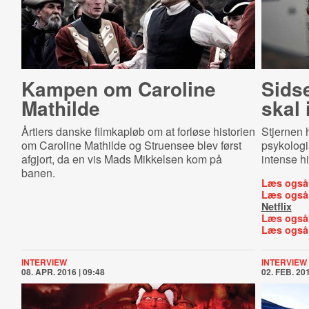
Kampen om Caroline
Sids
Mathilde
skal 
Årtiers danske filmkapløb om at forløse historien
Stjernen 
om Caroline Mathilde og Struensee blev først
psykologis
afgjort, da en vis Mads Mikkelsen kom på
intense h
banen.
Læs også
Læs også
Netflix
Læs også
Læs også
INTERVIEW
INTERVIEW
08. APR. 2016 | 09:48
02. FEB. 201