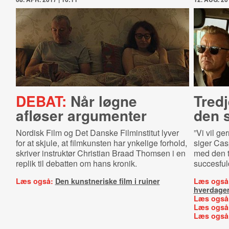
DEBAT:
Når løgne
Tredj
afløser argumenter
den 
Nordisk Film og Det Danske Filminstitut lyver
”Vi vil g
for at skjule, at filmkunsten har ynkelige forhold,
siger Cas
skriver instruktør Christian Braad Thomsen i en
med den 
replik til debatten om hans kronik.
succesfuld
Læs også:
Den kunstneriske film i ruiner
Læs også
hverdage
Læs også
Læs også
Læs også