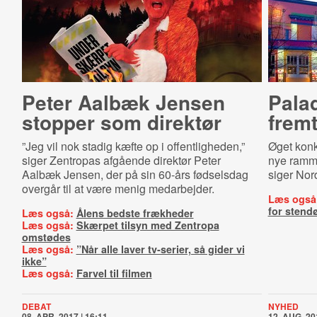
Peter Aalbæk Jensen
Pala
stopper som direktør
frem
”Jeg vil nok stadig kæfte op i offentligheden,”
Øget konk
siger Zentropas afgående direktør Peter
nye ramme
Aalbæk Jensen, der på sin 60-års fødselsdag
siger Nor
overgår til at være menig medarbejder.
Læs også
for stend
Læs også:
Ålens bedste frækheder
Læs også:
Skærpet tilsyn med Zentropa
omstødes
Læs også:
”Når alle laver tv-serier, så gider vi
ikke”
Læs også:
Farvel til filmen
DEBAT
NYHED
08. APR. 2017 | 16:11
12. AUG. 20