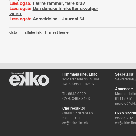
Læs også:
Færre rammer, flere krav
Læs også:
Den danske filmkutter skvulper
videre
Læs også:
Anmeldelse – Journal 64
dato
|
alfabetisk
|
mest læste
Filmmagasinet Ekko
Sekretariat:
Wildersgade 32, 2. sal
Sekretariat@
1408 København K
Annoncer:
Tlf. 8838 9292
Merete Hell
CVR. 3468 8443
6111 5851
merete@ekko
Chefredaktør:
Claus Christensen
Ekko Shortli
2729 0011
8838 9292
cc@ekkofilm.dk
cc@ekkofilm