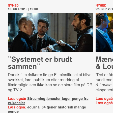
NYHED
NYHED
16. OKT. 2019 | 19:00
22. SEP. 201
”Systemet er brudt
Mænd
sammen”
& Lo
Dansk film risikerer ifølge Filminstituttet at blive
”Det er åb
svækket, fordi publikum efter ændring af
rundt end 
filmforpligtelsen ikke kan se de store film på DR
& Louise
og TV 2.
eksponerin
Læs også:
Streamingtjenester tager penge fra
Læs også
tv-kanaler
Læs også
Læs også:
Journal 64 tjener historisk mange
penge