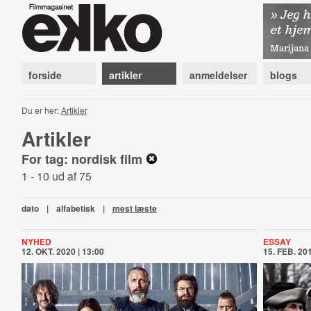
forside
artikler
anmeldelser
blogs
Du er her:
Artikler
Artikler
For tag: nordisk film
1 - 10 ud af 75
dato
|
alfabetisk
|
mest læste
NYHED
ESSAY
12. OKT. 2020 | 13:00
15. FEB. 201