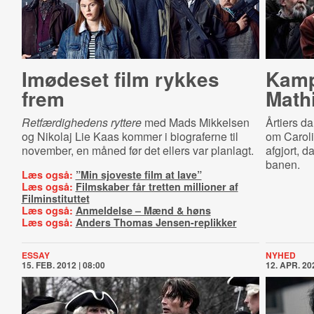
Imødeset film rykkes
Kamp
frem
Math
Retfærdighedens ryttere
med Mads Mikkelsen
Årtiers da
og Nikolaj Lie Kaas kommer i biograferne til
om Caroli
november, en måned før det ellers var planlagt.
afgjort, 
banen.
Læs også:
”Min sjoveste film at lave”
Læs også:
Filmskaber får tretten millioner af
Filminstituttet
Læs også:
Anmeldelse – Mænd & høns
Læs også:
Anders Thomas Jensen-replikker
ESSAY
NYHED
15. FEB. 2012 | 08:00
12. APR. 202