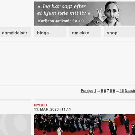
anmeldelser
blogs
om ekko
shop
Forrige
1
...
5
6
7
8
9
...
46
Næst
NYHED
11. MAR. 2020 | 11:11