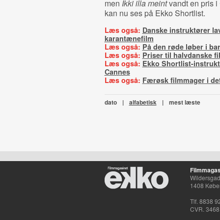
men
Ikki illa meint
vandt en pris 
kan nu ses på Ekko Shortlist.
Læs også:
Danske instruktører la
karantænefilm
Læs også:
På den røde løber i ba
Læs også:
Priser til halvdanske f
Læs også:
Ekko Shortlist-instrukt
Cannes
Læs også:
Færøsk filmmager i de
dato
|
alfabetisk
|
mest læste
Filmmagas
Wildersgade
1408 Købe
Tlf. 8838 9
CVR. 3468