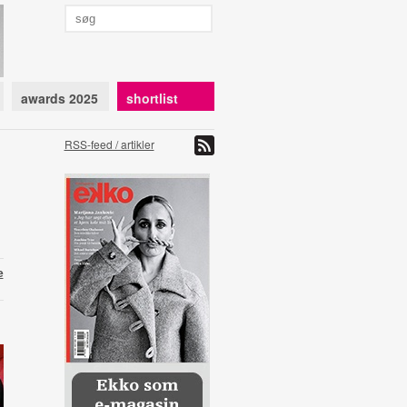
awards 2025
shortlist
RSS-feed / artikler
e