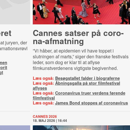
ret
Cannes satser på cor­o­
na-​af­mat­ning
t juryen, der
arnationsvrøvl
”Vi håber, at epidemien vil have toppet i
slutningen af marts,” siger den franske festivals
leder, som dog er klar til at aflyse
lmen
orit
filmkunstverdenens vigtigste begivenhed.
gt
Læs også:
Besøgstallet falder i biograferne
Læs også:
Åbningsgalla på stor filmfestival
aflyses
Læs også:
Coronavirus truer verdens førende
filmfestival
Læs også:
James Bond stoppes af coronavirus
CANNES 2026
18. MAJ 2026 | 16:44