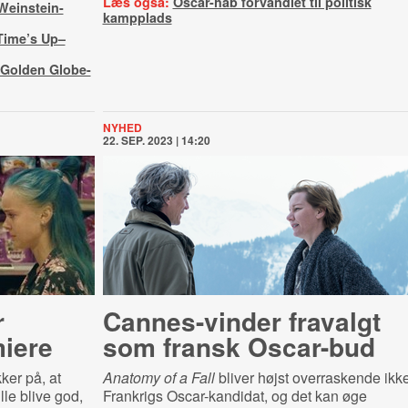
Læs også:
Oscar-håb forvandlet til politisk
 Weinstein-
kampplads
Time’s Up–
Golden Globe-
NYHED
22. SEP. 2023 | 14:20
r
Cannes-vinder fravalgt
iere
som fransk Oscar-bud
ker på, at
Anatomy of a Fall
bliver
højst overraskende ikk
le blive god,
Frankrigs Oscar-kandidat, og det kan øge