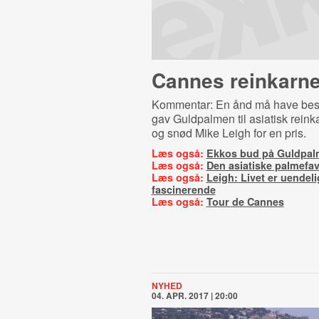
Cannes reinkarne
Kommentar: En ånd må have besa
gav Guldpalmen til asiatisk reink
og snød Mike Leigh for en pris.
Læs også:
Ekkos bud på Guldpa
Læs også:
Den asiatiske palmefav
Læs også:
Leigh: Livet er uendeli
fascinerende
Læs også:
Tour de Cannes
NYHED
04. APR. 2017 | 20:00