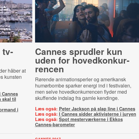
tv-
Cannes sprudler kun
uden for ho­ved­kon­kur­
ren­cen
 der håber at
es kunsten
Rørende animationsperler og amerikansk
humørbombe sparker energi ind i festivalen,
men selve hovedkonkurrencen flyder med
 i Cannes
skuffende indslag fra gamle kendinge.
skal til
Læs også:
Peter Jackson på slap line i Cannes
formand i
Læs også:
I Cannes sidder aktivisterne i juryen
Læs også:
Spot mesterværkerne i Ekkos
Cannes-barometer