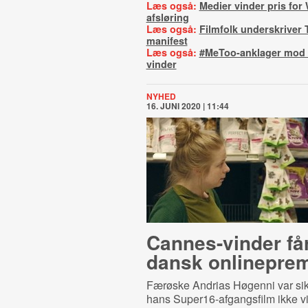
Læs også:
Medier vinder pris for
afsløring
Læs også:
Filmfolk underskriver 
manifest
Læs også:
#MeToo-anklager mod 
vinder
NYHED
16. JUNI 2020 | 11:44
Cannes-vinder få
dansk onlineprem
Færøske Andrias Høgenni var sik
hans Super16-afgangsfilm ikke vil