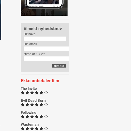
tilmeld nyhedsbrev
Dit navn:
Din email:
Hvad er 1 + 2?
Ekko anbefaler film
The Invite
Evil Dead Burn
Following
Wasteman