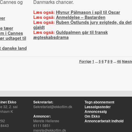
i Cannes og
Danmarks chancer.
Læs også:
Hlynur Pálmason i spil til Oscar
Læs også:
Anmeldelse – Bastarden
ver
Læs også:
Ruben Östlunds jury svigtede, da det
gjaldt
re tæer
Læs også:
Guldpalmen går til fransk
ilm i Cannes
ægteskabsdrama
ør udtaget til
t danske land
Forrige
1
...
5
6
7
8
9
...
46
Næst
inet Ekko
Sekretariat:
Tegn abonnement
 32, 2. sal
Sekretariat@ekkofilm.dk
Løssalgssteder
nhavn K
Annoncesalg
Annoncer:
Om Ekko
292
Merete Hellerøe
Annoncørbetalt indhold
 8443
6111 5851
merete@ekkofilm.dk