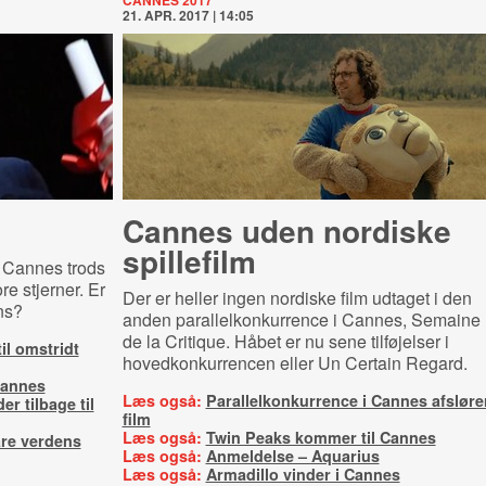
CANNES 2017
21. APR. 2017 | 14:05
Cannes uden nordiske
spillefilm
 Cannes trods
e stjerner. Er
Der er heller ingen nordiske film udtaget i den
ns?
anden parallelkonkurrence i Cannes, Semaine
de la Critique. Håbet er nu sene tilføjelser i
il omstridt
hovedkonkurrencen eller Un Certain Regard.
Cannes
Læs også:
Parallelkonkurrence i Cannes afsløre
er tilbage til
film
Læs også:
Twin Peaks kommer til Cannes
are verdens
Læs også:
Anmeldelse – Aquarius
Læs også:
Armadillo vinder i Cannes