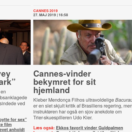
CANNES 2019
27. MAJ 2019 | 16:58
vey
Cannes-vinder
ark”
bekymret for sit
hjemland
 en
rebsanklagede
Kleber Mendonça Filhos ultravoldelige
Bacura
esindede ved
er en slet skjult kritik af Brasiliens regering, me
instruktøren har også en sjov anekdote om
Trier-skuespilleren Udo Kier.
 bytte for sex”
e film
Læs også:
Ekkos favorit vinder Guldpalmen
evet anholdt