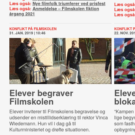
Læs også:
Nye filmfolk triumferer ved prisfest
Læs også
Læs også:
Anmeldelse – Filmskolen fiktion
Læs også
årgang 2021
Læs også
KONFLIKT PÅ FILMSKOLEN
KONFLIKT 
31. JAN. 2019 | 10:46
22. NOV. 201
Elever begraver
Elev
Filmskolen
blok
Elever inviterer til Filmskolens begravelse og
”Kampen f
udsender en mistillidserklæring til rektor Vinca
lige begy
Wiedemann. Hun vil i dag gå til
som fasth
Kulturministeriet og drøfte situationen.
opbygnin