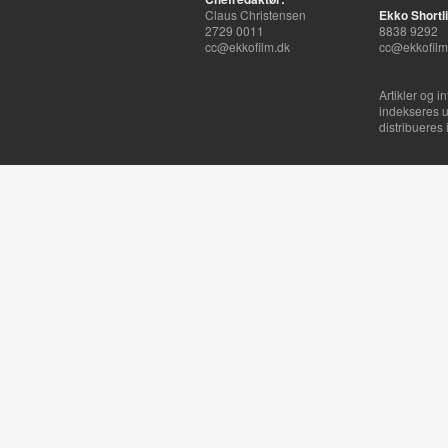
Claus Christensen
Ekko Shortli
2729 0011
8838 9292
cc@ekkofilm.dk
cc@ekkofilm
Artikler og i
indekseres u
distribueres