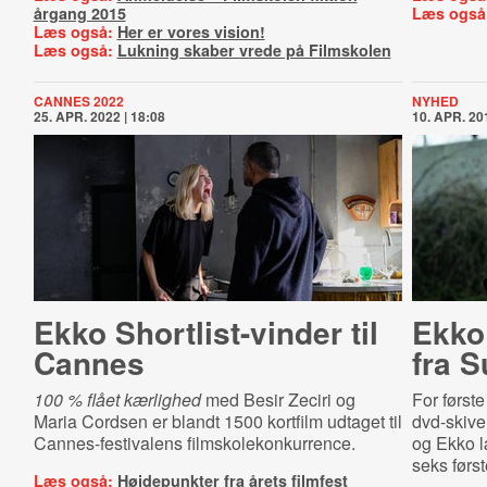
årgang 2015
Læs også
Læs også:
Her er vores vision!
Læs også:
Lukning skaber vrede på Filmskolen
CANNES 2022
NYHED
25. APR. 2022 | 18:08
10. APR. 201
Ekko Short­list-​vin­der til
Ekko 
Cannes
fra 
100 % flået kærlighed
med
Besir Zeciri og
For først
Maria Cordsen
er blandt 1500 kortfilm udtaget til
dvd-skive
Cannes-festivalens filmskolekonkurrence.
og Ekko l
seks først
Læs også:
Højdepunkter fra årets filmfest