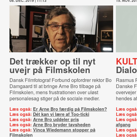
08. DEC. 2019 | 11:13
15. NOV. 201
Det trækker op til nyt
KULT
uvejr på Filmskolen
Dialo
Dansk Filmfotograf Forbund opfordrer rektor Bo
Rasmus P
Damgaard til at bringe Arne Bro tilbage på
Danske F
Filmskolen, mens frustrationen over uløst
overvejer 
personalesag stiger på de sociale medier.
hendes a
Læs også:
Er Arne Bro færdig på Filmskolen?
Læs også
Læs også:
Dét kan vi lære af Too-ticki
Læs også
Læs også:
Arne Bro uddeler pris
Læs også
Læs også:
Arne Bro bryder tavsheden
afgang
Læs også:
Vinca Wiedemann stopper på
Læs også
Filmskolen
Læs også