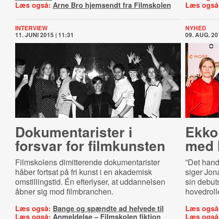
Læs også:
Arne Bro hjemsendt fra Filmskolen
Læs også
INTERVIEW
NYHED
11. JUNI 2015 | 11:31
09. AUG. 20
Do­ku­men­ta­ri­ster i
Ekko 
forsvar for filmkunsten
med 
Filmskolens dimitterende dokumentarister
”Det hand
håber fortsat på fri kunst i en akademisk
siger Jona
omstillingstid. Én efterlyser, at uddannelsen
sin debuts
åbner sig mod filmbranchen.
hovedroll
Læs også:
Bange og spændte ad helvede til
Læs også
Læs også:
Anmeldelse – Filmskolen fiktion
Læs også