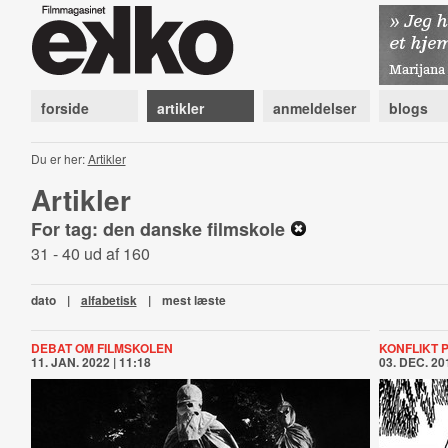
forside
artikler
anmeldelser
blogs
Du er her:
Artikler
Artikler
For tag: den danske filmskole
31 - 40 ud af 160
dato
|
alfabetisk
|
mest læste
DEBAT OM FILMSKOLEN
KONFLIKT 
11. JAN. 2022 | 11:18
03. DEC. 201