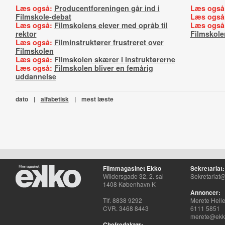
Læs også:
Producentforeningen går ind i
Læs også
Filmskole-debat
Læs også
Læs også:
Filmskolens elever med opråb til
Læs også
rektor
Filmskole
Læs også:
Filminstruktører frustreret over
Filmskolen
Læs også:
Filmskolen skærer i instruktørerne
Læs også:
Filmskolen bliver en femårig
uddannelse
dato
|
alfabetisk
|
mest læste
Filmmagasinet Ekko
Sekretariat:
Wildersgade 32, 2. sal
Sekretariat@
1408 København K
Annoncer:
Tlf. 8838 9292
Merete Hell
CVR. 3468 8443
6111 5851
merete@ekko
Chefredaktør: