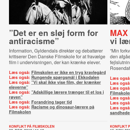
”Det er en sløj form for
MAX
antiracisme”
vi læ
Information, Gyldendals direktør og debattører
”Min fork
kritiserer Den Danske Filmskole for at fravælge
den afgå
film i undervisningen, der kan krænke elever.
fejlslutni
Rosendahl
Læs også:
Filmskolen er ikke en tryg kravlegård
Læs også:
Rungende spørgsmål i Ekkodalen
Læs også
Læs også:
”Vi skal ikke vise film, der krænker
Læs også
eleverne”
Læs også
Læs også:
”Adskillige lærere trænger til et los i
Filmskole
røven”
Læs også
Læs også:
Forandring tager tid
Læs også
Læs også:
Racisme og dinosaur-lærere på
Læs også
Filmskolen
sandhede
KONFLIKT PÅ FILMSKOLEN
KONFLIKT 