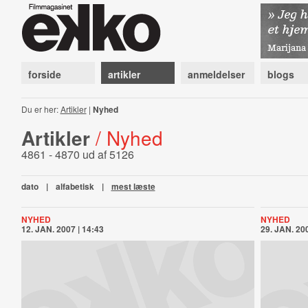
forside
artikler
anmeldelser
blogs
Du er her:
Artikler
|
Nyhed
Artikler
/ Nyhed
4861 - 4870 ud af 5126
dato
|
alfabetisk
|
mest læste
NYHED
NYHED
12. JAN. 2007 | 14:43
29. JAN. 200