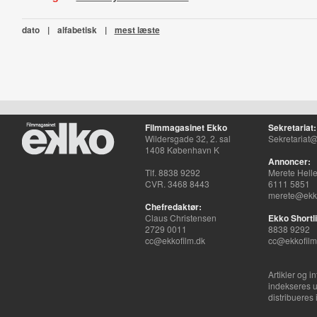
dato
|
alfabetisk
|
mest læste
Filmmagasinet Ekko
Sekretariat:
Wildersgade 32, 2. sal
Sekretariat@
1408 København K
Annoncer:
Tlf. 8838 9292
Merete Hell
CVR. 3468 8443
6111 5851
merete@ekko
Chefredaktør:
Claus Christensen
Ekko Shortli
2729 0011
8838 9292
cc@ekkofilm.dk
cc@ekkofilm
Artikler og i
indekseres u
distribueres