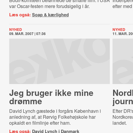
Bodil-komiteen belønnede de smalle film. I USA
Indenpende
var Oscar-festen mere forudsigelig i år.
efter me
Læs også:
Soap & kærlighed
NYHED
NYHED
09. MAR. 2007 | 07:36
11. MAR. 20
Jeg bruger ikke mine
Nordk
drømme
journ
David Lynch gæstede i forgårs København i
Efter DR'
anledning af, at Rørvig Folkehøjskole har
Nordkorea
opkaldt en filmlinje efter ham.
landet.
Læs også:
David Lynch i Danmark