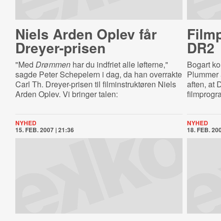
Niels Arden Oplev får
Film
Dreyer-prisen
DR2
"Med
Drømmen
har du indfriet alle løfterne,"
Bogart ko
sagde Peter Schepelern i dag, da han overrakte
Plummer a
Carl Th. Dreyer-prisen til filminstruktøren Niels
aften, at 
Arden Oplev. Vi bringer talen:
filmprogr
NYHED
NYHED
15. FEB. 2007 | 21:36
18. FEB. 200