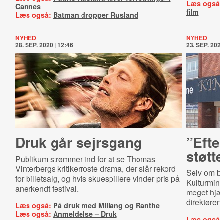
Læs også
Cannes
film
Læs også:
Batman dropper Rusland
NYHED
NYHED
28. SEP. 2020 | 12:46
23. SEP. 202
Druk går sejrsgang
”Eft
støtt
Publikum strømmer ind for at se Thomas
Vinterbergs kritikerroste drama, der slår rekord
Selv om b
for billetsalg, og hvis skuespillere vinder pris på
Kulturmini
anerkendt festival.
meget hjæ
direktøre
Læs også:
På druk med Millang og Ranthe
Læs også:
Anmeldelse – Druk
Læs også