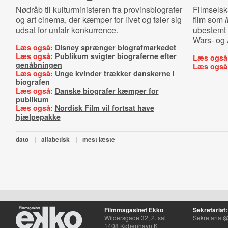
Nødråb til kulturministeren fra provinsbiografer
Filmselsk
og art cinema, der kæmper for livet og føler sig
film som
udsat for unfair konkurrence.
ubestemt 
Wars- og A
Læs også:
Disney sprænger biografmarkedet
Læs også:
Publikum svigter biograferne efter
Læs også
genåbningen
Læs også
Læs også:
Unge kvinder trækker danskerne i
biografen
Læs også:
Danske biografer kæmper for
publikum
Læs også:
Nordisk Film vil fortsat have
hjælpepakke
dato
|
alfabetisk
|
mest læste
Filmmagasinet Ekko
Sekretariat:
Wildersgade 32, 2. sal
Sekretariat@
1408 København K