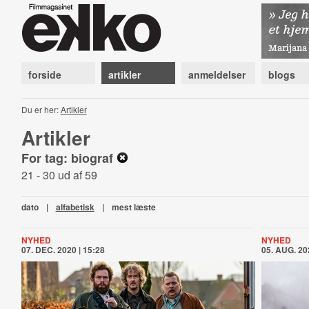
forside
artikler
anmeldelser
blogs
Du er her:
Artikler
Artikler
For tag: biograf
21 - 30 ud af 59
dato
|
alfabetisk
|
mest læste
NYHED
NYHED
07. DEC. 2020 | 15:28
05. AUG. 20