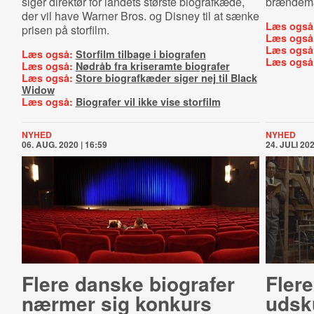
siger direktør for landets største biografkæde,
brændemær
der vil have Warner Bros. og Disney til at sænke
Læs også
prisen på storfilm.
Læs også
Læs også
Læs også:
Storfilm tilbage i biografen
Læs også
Læs også:
Nødråb fra kriseramte biografer
Læs også:
Store biografkæder siger nej til Black
Widow
Læs også:
Biografer vil ikke vise storfilm
NYHED
NYHED
06. AUG. 2020 | 16:59
24. JULI 202
Flere danske biografer
Flere
nærmer sig konkurs
udsk