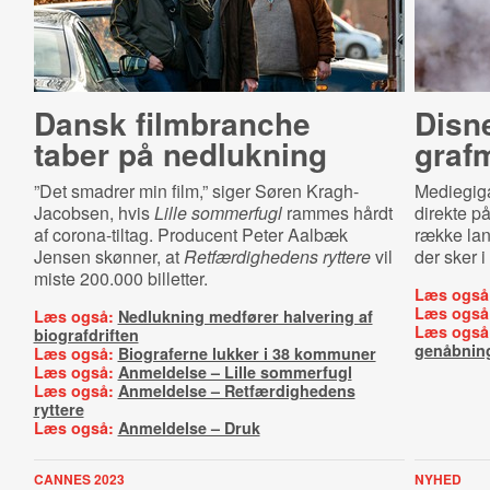
Dansk filmbranche
Disne
taber på nedlukning
graf­
”Det smadrer min film,” siger Søren Kragh-
Mediegiga
Jacobsen, hvis
Lille sommerfugl
rammes hårdt
direkte p
af corona-tiltag. Producent Peter Aalbæk
række lan
Jensen skønner, at
Retfærdighedens ryttere
vil
der sker 
miste 200.000 billetter.
Læs også
Læs også
Læs også:
Nedlukning medfører halvering af
Læs også
biografdriften
genåbnin
Læs også:
Biograferne lukker i 38 kommuner
Læs også:
Anmeldelse – Lille sommerfugl
Læs også:
Anmeldelse – Retfærdighedens
ryttere
Læs også:
Anmeldelse – Druk
CANNES 2023
NYHED