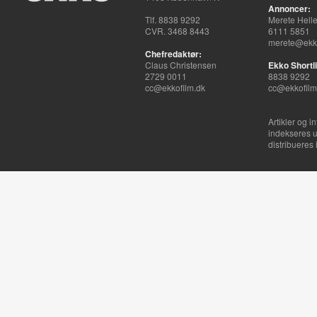
Annoncer:
Tlf. 8838 9292
Merete Hell
CVR. 3468 8443
6111 5851
merete@ekko
Chefredaktør:
Claus Christensen
Ekko Shortli
2729 0011
8838 9292
cc@ekkofilm.dk
cc@ekkofilm
Artikler og i
indekseres u
distribueres