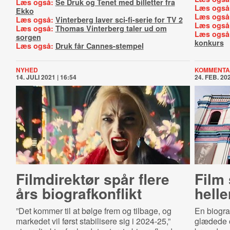
Læs også:
Se Druk og Tenet med billetter fra
Læs også
Ekko
Læs også
Læs også:
Vinterberg laver sci-fi-serie for TV 2
Læs også
Læs også:
Thomas Vinterberg taler ud om
Læs også
sorgen
konkurs
Læs også:
Druk får Cannes-stempel
NYHED
KOMMENTA
14. JULI 2021 | 16:54
24. FEB. 202
Filmdirektør spår flere
Film 
års bi­o­graf­kon­flikt
helle
”Det kommer til at bølge frem og tilbage, og
En biograf
markedet vil først stabilisere sig i 2024-25,”
glædede o