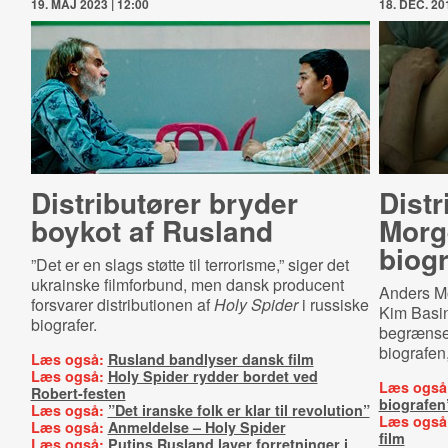
19. MAJ 2023 | 12:00
18. DEC. 201
Distributører bryder
Distr
boykot af Rusland
Morge
biog
”Det er en slags støtte til terrorisme,” siger det
ukrainske filmforbund, men dansk producent
Anders M
forsvarer distributionen af
Holy Spider
i russiske
Kim Basin
biografer.
begrænset 
biografen,
Læs også:
Rusland bandlyser dansk film
Læs også:
Holy Spider rydder bordet ved
Læs også
Robert-festen
biografen
Læs også:
”Det iranske folk er klar til revolution”
Læs også
Læs også:
Anmeldelse – Holy Spider
film
Læs også:
Putins Rusland laver forretninger i