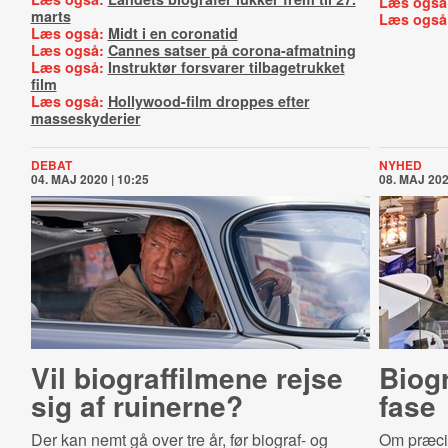
Læs også
marts
Læs også
Læs også:
Midt i en coronatid
Læs også:
Cannes satser på corona-afmatning
Læs også:
Instruktør forsvarer tilbagetrukket
film
Læs også:
Hollywood-film droppes efter
masseskyderier
DEBAT
NYHED
04. MAJ 2020 | 10:25
08. MAJ 202
Vil biograffilmene rejse
Biogr
sig af ruinerne?
fase
Der kan nemt gå over tre år, før biograf- og
Om præcis