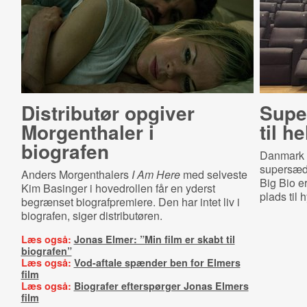
Distributør opgiver
Supe
Morgenthaler i
til h
biografen
Danmark h
supersæde
Anders Morgenthalers
I Am Here
med selveste
Big Bio er
Kim Basinger i hovedrollen får en yderst
plads til 
begrænset biografpremiere. Den har intet liv i
biografen, siger distributøren.
Læs også:
Jonas Elmer: ”Min film er skabt til
biografen”
Læs også:
Vod-aftale spænder ben for Elmers
film
Læs også:
Biografer efterspørger Jonas Elmers
film