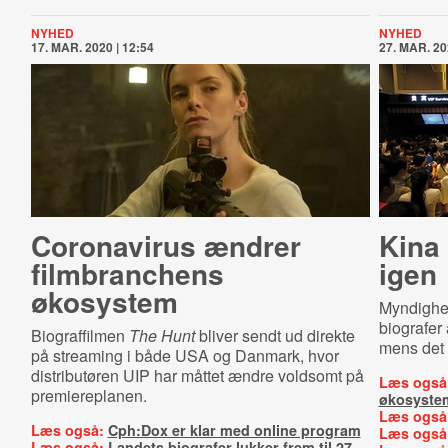
NYHED
NYHED
17. MAR. 2020 | 12:54
27. MAR. 20
Coronavirus ændrer
Kina 
filmbranchens
igen
økosystem
Myndighed
biografer
Biograffilmen
The Hunt
bliver sendt ud direkte
mens det 
på streaming i både USA og Danmark, hvor
distributøren UIP har måttet ændre voldsomt på
Læs også
premiereplanen.
økosyste
Læs også
Læs også:
Cph:Dox er klar med online program
Læs også
Læs også:
Landets biografer lukker frem til 27.