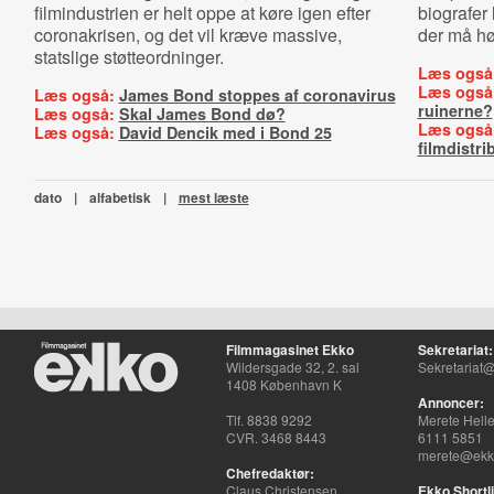
filmindustrien er helt oppe at køre igen efter
biografer
coronakrisen, og det vil kræve massive,
der må hø
statslige støtteordninger.
Læs også
Læs også
Læs også:
James Bond stoppes af coronavirus
ruinerne?
Læs også:
Skal James Bond dø?
Læs også
Læs også:
David Dencik med i Bond 25
filmdistri
dato
|
alfabetisk
|
mest læste
Filmmagasinet Ekko
Sekretariat:
Wildersgade 32, 2. sal
Sekretariat@
1408 København K
Annoncer:
Tlf. 8838 9292
Merete Hell
CVR. 3468 8443
6111 5851
merete@ekko
Chefredaktør:
Claus Christensen
Ekko Shortli