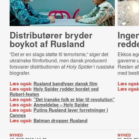
Distributører bryder
Inge
boykot af Rusland
redde
”Det er en slags støtte til terrorisme,” siger det
Ekkos ege
ukrainske filmforbund, men dansk producent
gaverne 
forsvarer distributionen af
Holy Spider
i russiske
Resten af 
biografer.
med besti
Læs også:
Rusland bandlyser dansk film
Læs også
Læs også:
Holy Spider rydder bordet ved
Læs også
Robert-festen
Læs også:
”Det iranske folk er klar til revolution”
Læs også:
Anmeldelse – Holy Spider
Læs også:
Putins Rusland laver forretninger i
Cannes
Læs også:
Batman dropper Rusland
NYHED
NYHED