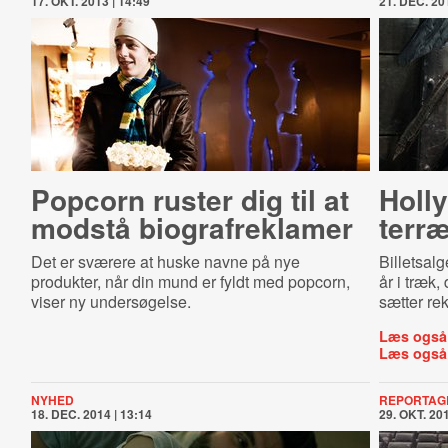
17. OKT. 2013 | 14:49
21. DEC. 201
Popcorn ruster dig til at
Holl
modstå bi­o­graf­re­k­la­mer
terr
Det er sværere at huske navne på nye
Billetsalg
produkter, når din mund er fyldt med popcorn,
år i træk,
viser ny undersøgelse.
sætter rek
Læs også
Læs også
NYHED
REPORTAG
18. DEC. 2014 | 13:14
29. OKT. 201