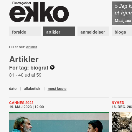
forside
artikler
anmeldelser
blogs
Du er her:
Artikler
Artikler
For tag: biograf
31 - 40 ud af 59
dato
|
alfabetisk
|
mest læste
CANNES 2023
NYHED
19. MAJ 2023 | 12:00
16. DEC. 202