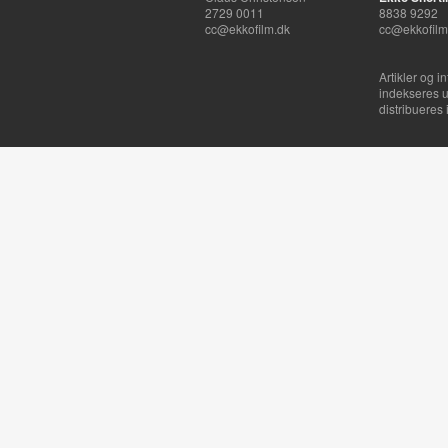
2729 0011
8838 9292
cc@ekkofilm.dk
cc@ekkofilm
Artikler og i
indekseres u
distribueres